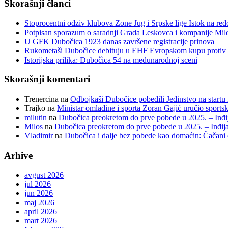
Skorašnji članci
Stoprocentni odziv klubova Zone Jug i Srpske lige Istok na r
Potpisan sporazum o saradnji Grada Leskovca i kompanije Mil
U GFK Dubočica 1923 danas završene registracije prinova
Rukometaši Dubočice debituju u EHF Evropskom kupu protiv 
Istorijska prilika: Dubočica 54 na međunarodnoj sceni
Skorašnji komentari
Trenercina
na
Odbojkaši Dubočice pobedili Jedinstvo na startu 
Trajko
na
Ministar omladine i sporta Zoran Gajić uručio sport
milutin
na
Dubočica preokretom do prve pobede u 2025. – Inđij
Milos
na
Dubočica preokretom do prve pobede u 2025. – Inđija
Vladimir
na
Dubočica i dalje bez pobede kao domaćin: Čačani
Arhive
avgust 2026
jul 2026
jun 2026
maj 2026
april 2026
mart 2026