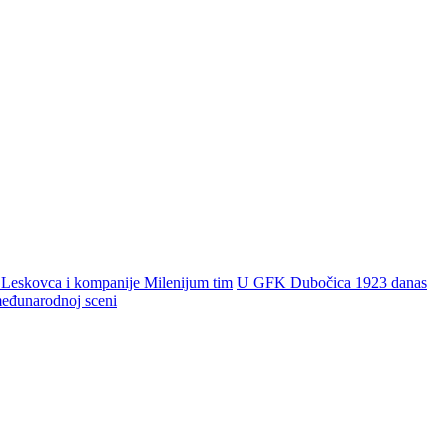
 Leskovca i kompanije Milenijum tim
U GFK Dubočica 1923 danas
 međunarodnoj sceni