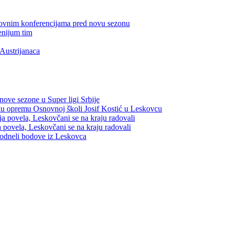
edovnim konferencijama pred novu sezonu
enijum tim
Austrijanaca
nove sezone u Super ligi Srbije
sku opremu Osnovnoj školi Josif Kostić u Leskovcu
a povela, Leskovčani se na kraju radovali
 povela, Leskovčani se na kraju radovali
 odneli bodove iz Leskovca