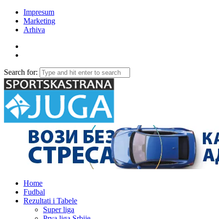
Impresum
Marketing
Arhiva
Search for:
Home
Fudbal
Rezultati i Tabele
Super liga
Prva liga Srbije