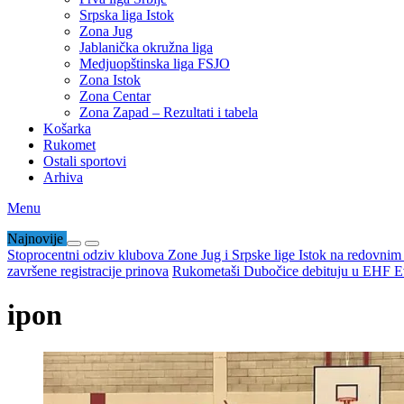
Srpska liga Istok
Zona Jug
Jablanička okružna liga
Medjuopštinska liga FSJO
Zona Istok
Zona Centar
Zona Zapad – Rezultati i tabela
Košarka
Rukomet
Ostali sportovi
Arhiva
Menu
Najnovije
Stoprocentni odziv klubova Zone Jug i Srpske lige Istok na redovni
završene registracije prinova
Rukometaši Dubočice debituju u EHF Ev
ipon