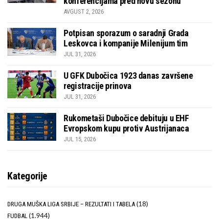
konferencijama pred novu sezonu
AVGUST 2, 2026
Potpisan sporazum o saradnji Grada
Leskovca i kompanije Milenijum tim
JUL 31, 2026
U GFK Dubočica 1923 danas završene
registracije prinova
JUL 31, 2026
Rukometaši Dubočice debituju u EHF
Evropskom kupu protiv Austrijanaca
JUL 15, 2026
Kategorije
(18)
DRUGA MUŠKA LIGA SRBIJE – REZULTATI I TABELA
(1.944)
FUDBAL