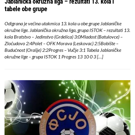
Jablanička okružna liga – rezultati 13. kola i
tabele obe grupe
Odigrana je većina utakmica 13. kola u obe grupe Jablaničke
okružne lige. Jablanička okružna liga, grupa ISTOK – rezultati 13.
kola Bratstvo – Jedinstvo (Grdelica) 3:0Mladost (Batulovce) –
Zloćudovo 2:4Polet – OFK Morava (Leskovac) 2:5Bobište –
Budućnost (Orašje) 2:2Progres – Vučje 3:1 Tabela Jablaničke
okružne lige – grupa ISTOK 1 Progres 13 10 0 3 […]