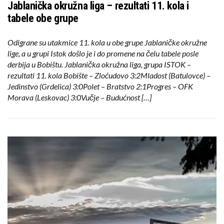
Jablanička okružna liga – rezultati 11. kola i
tabele obe grupe
Odigrane su utakmice 11. kola u obe grupe Jablaničke okružne
lige, a u grupi Istok došlo je i do promene na čelu tabele posle
derbija u Bobištu. Jablanička okružna liga, grupa ISTOK –
rezultati 11. kola Bobište – Zloćudovo 3:2Mladost (Batulovce) –
Jedinstvo (Grdelica) 3:0Polet – Bratstvo 2:1Progres – OFK
Morava (Leskovac) 3:0Vučje – Budućnost […]