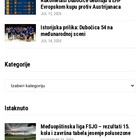
Rukometaši Dubočice debituju u EHF
Evropskom kupu protiv Austrijanaca
JUL 15, 2026
Istorijska prilika: Dubočica 54 na
međunarodnoj sceni
JUL 14, 2026
Kategorije
KATEGORIJE
Istaknuto
Međuopštinska liga FSJO – rezultati 15.
kola i završna tabela jesenje polusezone
NOVEMBAR 23, 2025