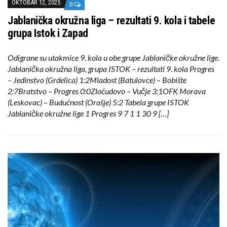
OKTOBAR 12, 2025
0
Jablanička okružna liga – rezultati 9. kola i tabele
grupa Istok i Zapad
Odigrane su utakmice 9. kola u obe grupe Jablaničke okružne lige.
Jablanička okružna liga, grupa ISTOK – rezultati 9. kola Progres
– Jedinstvo (Grdelica) 1:2Mladost (Batulovce) – Bobište
2:7Bratstvo – Progres 0:0Zloćudovo – Vučje 3:1OFK Morava
(Leskovac) – Budućnost (Orašje) 5:2 Tabela grupe ISTOK
Jablaničke okružne lige 1 Progres 9 7 1 1 30 9 […]