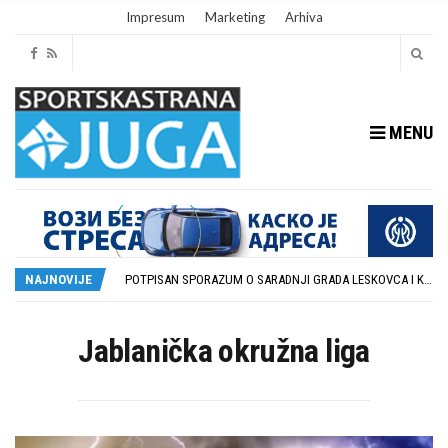
Impresum
Marketing
Arhiva
MENU
ISTORIJSKA PRILIKA: DUBOČICA 54 NA MEĐUNARODNOJ SCENI
STOPROCENTNI ODZIV KLUBOVA ZONE JUG I SRPSKE LIGE ISTOK NA REDOVNIM KONFERENCIJAMA PRED NOVU SEZONU
POTPISAN SPORAZUM O SARADNJI GRADA LESKOVCA I KOMPANIJE MILENIJUM TIM
NAJNOVIJE
U GFK DUBOČICA 1923 DANAS ZAVRŠENE REGISTRACIJE PRINOVA
RUKOMETAŠI DUBOČICE DEBITUJU U EHF EVROPSKOM KUPU PROTIV AUSTRIJANACA
ISTORIJSKA PRILIKA: DUBOČICA 54 NA MEĐUNARODNOJ SCENI
STOPROCENTNI ODZIV KLUBOVA ZONE JUG I SRPSKE LIGE ISTOK NA REDOVNIM KONFERENCIJAMA PRED NOVU SEZONU
Jablanička okružna liga