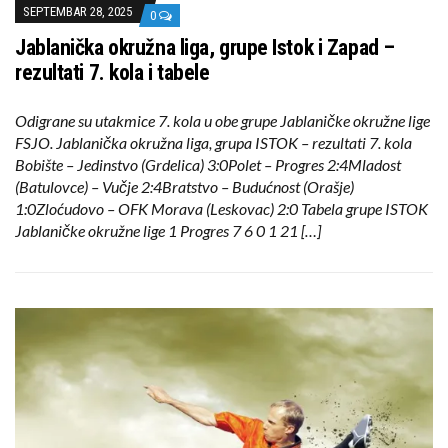
SEPTEMBAR 28, 2025
0
Jablanička okružna liga, grupe Istok i Zapad –
rezultati 7. kola i tabele
Odigrane su utakmice 7. kola u obe grupe Jablaničke okružne lige
FSJO. Jablanička okružna liga, grupa ISTOK – rezultati 7. kola
Bobište – Jedinstvo (Grdelica) 3:0Polet – Progres 2:4Mladost
(Batulovce) – Vučje 2:4Bratstvo – Budućnost (Orašje)
1:0Zloćudovo – OFK Morava (Leskovac) 2:0 Tabela grupe ISTOK
Jablaničke okružne lige 1 Progres 7 6 0 1 21 […]