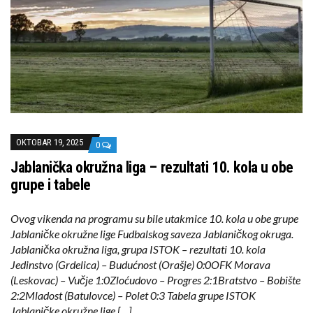
OKTOBAR 19, 2025
0
Jablanička okružna liga – rezultati 10. kola u obe
grupe i tabele
Ovog vikenda na programu su bile utakmice 10. kola u obe grupe
Jablaničke okružne lige Fudbalskog saveza Jablaničkog okruga.
Jablanička okružna liga, grupa ISTOK – rezultati 10. kola
Jedinstvo (Grdelica) – Budućnost (Orašje) 0:0OFK Morava
(Leskovac) – Vučje 1:0Zloćudovo – Progres 2:1Bratstvo – Bobište
2:2Mladost (Batulovce) – Polet 0:3 Tabela grupe ISTOK
Jablaničke okružne lige […]