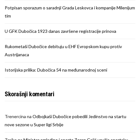
Potpisan sporazum o saradnji Grada Leskovca i kompanije Milenijum
tim
U GFK Dubočica 1923 danas završene registracije prinova
Rukometaši Dubočice debituju u EHF Evropskom kupu protiv
Austrijanaca
Istorijska prilika: Dubočica 54 na međunarodnoj sceni
Skorašnji komentari
Trenercina
na
Odbojkaši Dubočice pobedili Jedinstvo na startu
nove sezone u Super ligi Srbije
Trajko
na
Ministar omladine i sporta Zoran Gajić uručio sportsku