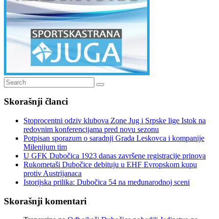
Search
Search
for:
Skorašnji članci
Stoprocentni odziv klubova Zone Jug i Srpske lige Istok na
redovnim konferencijama pred novu sezonu
Potpisan sporazum o saradnji Grada Leskovca i kompanije
Milenijum tim
U GFK Dubočica 1923 danas završene registracije prinova
Rukometaši Dubočice debituju u EHF Evropskom kupu
protiv Austrijanaca
Istorijska prilika: Dubočica 54 na međunarodnoj sceni
Skorašnji komentari