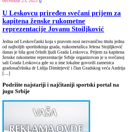
decembar 23, 2021
0
U Leskovcu priređen svečani prijem za
kapitena ženske rukometne
reprezentacije Jovanu Stoiljković
Jedna od Leskovčanki koja s pravom nosi nezvaničnu titulu jedna
od najboljih sportistkinja grada, ruikometašica Jelena Stojiljković
danas je bila gost čelnih ljudi Grada Leskovca. Prijem za kapitena
ženske rukometne reprezentacije Srbije organizovan je u svečanoj
sali Grada Leskovca gde su u ime lokalne govorili zamenica
gradonačelnika dr Lidija Dimitrjević i član Gradskog veća Andrija
[…]
Podržite najstariji i najčitaniji sportski portal na
jugu Srbije