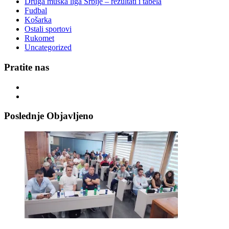
Druga muška liga Srbije – rezultati i tabela
Fudbal
Košarka
Ostali sportovi
Rukomet
Uncategorized
Pratite nas
Poslednje Objavljeno