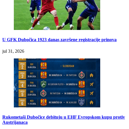
U GFK Dubočica 1923 danas završene registracije prinova
jul 31, 2026
Rukometaši Dubočice debituju u EHF Evropskom kupu protiv
Austrijanaca