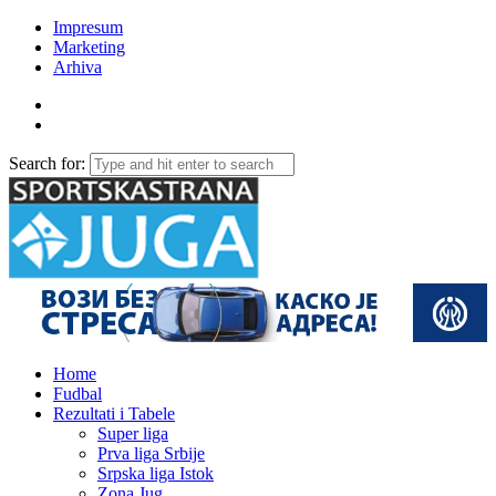
Impresum
Marketing
Arhiva
Search for:
Home
Fudbal
Rezultati i Tabele
Super liga
Prva liga Srbije
Srpska liga Istok
Zona Jug