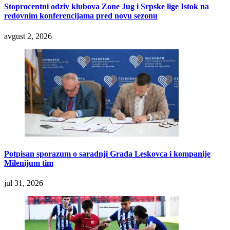
Stoprocentni odziv klubova Zone Jug i Srpske lige Istok na
redovnim konferencijama pred novu sezonu
avgust 2, 2026
Potpisan sporazum o saradnji Grada Leskovca i kompanije
Milenijum tim
jul 31, 2026