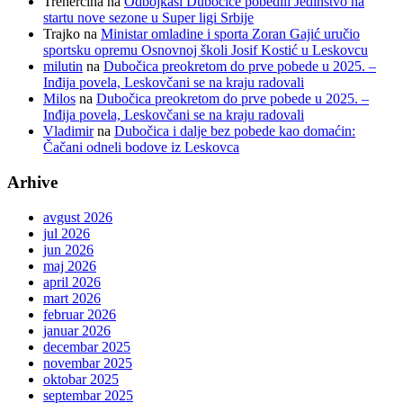
Trenercina
na
Odbojkaši Dubočice pobedili Jedinstvo na
startu nove sezone u Super ligi Srbije
Trajko
na
Ministar omladine i sporta Zoran Gajić uručio
sportsku opremu Osnovnoj školi Josif Kostić u Leskovcu
milutin
na
Dubočica preokretom do prve pobede u 2025. –
Inđija povela, Leskovčani se na kraju radovali
Milos
na
Dubočica preokretom do prve pobede u 2025. –
Inđija povela, Leskovčani se na kraju radovali
Vladimir
na
Dubočica i dalje bez pobede kao domaćin:
Čačani odneli bodove iz Leskovca
Arhive
avgust 2026
jul 2026
jun 2026
maj 2026
april 2026
mart 2026
februar 2026
januar 2026
decembar 2025
novembar 2025
oktobar 2025
septembar 2025