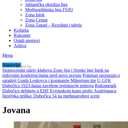
Jablanička okružna liga
Medjuopštinska liga FSJO
Zona Istok
Zona Centar
Zona Zapad – Rezultati i tabela
Košarka
Rukomet
Ostali sportovi
Arhiva
Menu
Najnovije
Stoprocentni odziv klubova Zone Jug i Srpske lige Istok na
redovnim konferencijama pred novu sezonu
Potpisan sporazum o
saradnji Grada Leskovca i kompanije Milenijum tim
U GFK
Dubočica 1923 danas završene registracije prinova
Rukometaši
Dubočice debituju u EHF Evropskom kupu protiv Austrijanaca
Istorijska prilika: Dubočica 54 na međunarodnoj sceni
Jovana