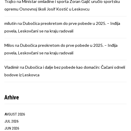
Trajko
na
Ministar omladine i sporta Zoran Gajić uručio sportsku
opremu Osnovnoj školi Josif Kostić u Leskovcu
milutin
na
Dubočica preokretom do prve pobede u 2025. – Inđija
povela, Leskovčani se na kraju radovali
Milos
na
Dubočica preokretom do prve pobede u 2025. – Inđija
povela, Leskovčani se na kraju radovali
Vladimir
na
Dubočica i dalje bez pobede kao domaćin: Čačani odneli
bodove iz Leskovca
Arhive
AVGUST 2026
JUL 2026
JUN 2026