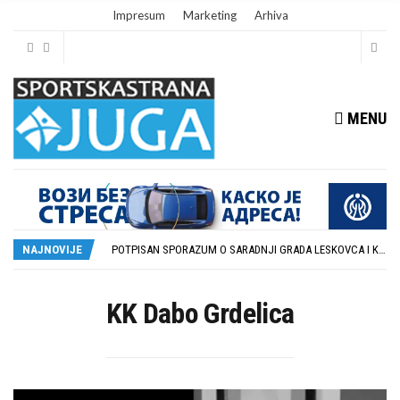
Impresum
Marketing
Arhiva
MENU
ISTORIJSKA PRILIKA: DUBOČICA 54 NA MEĐUNARODNOJ SCENI
STOPROCENTNI ODZIV KLUBOVA ZONE JUG I SRPSKE LIGE ISTOK NA REDOVNIM KONFERENCIJAMA PRED NOVU SEZONU
NAJNOVIJE
POTPISAN SPORAZUM O SARADNJI GRADA LESKOVCA I KOMPANIJE MILENIJUM TIM
U GFK DUBOČICA 1923 DANAS ZAVRŠENE REGISTRACIJE PRINOVA
RUKOMETAŠI DUBOČICE DEBITUJU U EHF EVROPSKOM KUPU PROTIV AUSTRIJANACA
ISTORIJSKA PRILIKA: DUBOČICA 54 NA MEĐUNARODNOJ SCENI
KK Dabo Grdelica
STOPROCENTNI ODZIV KLUBOVA ZONE JUG I SRPSKE LIGE ISTOK NA REDOVNIM KONFERENCIJAMA PRED NOVU SEZONU