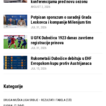
konferencijama pred novu sezonu
AVGUST 2, 2026
Potpisan sporazum o saradnji Grada
Leskovca i kompanije Milenijum tim
JUL 31, 2026
U GFK Dubočica 1923 danas završene
registracije prinova
JUL 31, 2026
Rukometaši Dubočice debituju u EHF
Evropskom kupu protiv Austrijanaca
JUL 15, 2026
Kategorije
(18)
DRUGA MUŠKA LIGA SRBIJE – REZULTATI I TABELA
(1.944)
FUDBAL