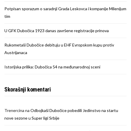
Potpisan sporazum o saradnji Grada Leskovca i kompanije Milenijum
tim
U GFK Dubočica 1923 danas završene registracije prinova
Rukometaši Dubočice debituju u EHF Evropskom kupu protiv
Austrijanaca
Istorijska prilika: Dubočica 54 na međunarodnoj sceni
Skorašnji komentari
Trenercina
na
Odbojkaši Dubočice pobedili Jedinstvo na startu
nove sezone u Super ligi Srbije