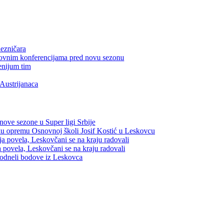
ezničara
edovnim konferencijama pred novu sezonu
enijum tim
Austrijanaca
nove sezone u Super ligi Srbije
sku opremu Osnovnoj školi Josif Kostić u Leskovcu
a povela, Leskovčani se na kraju radovali
 povela, Leskovčani se na kraju radovali
 odneli bodove iz Leskovca