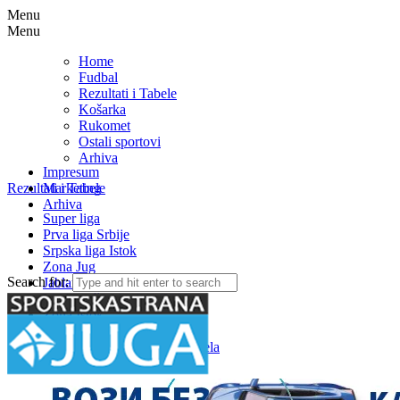
Menu
Menu
Home
Fudbal
Rezultati i Tabele
Košarka
Rukomet
Ostali sportovi
Arhiva
Impresum
Rezultati i Tabele
Marketing
Arhiva
Super liga
Prva liga Srbije
Srpska liga Istok
Zona Jug
Search for:
Jablanička okružna liga
Medjuopštinska liga FSJO
Zona Istok
Zona Centar
Zona Zapad – Rezultati i tabela