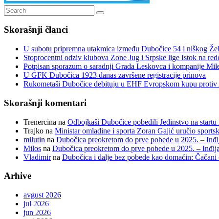
Search
Search
for:
Skorašnji članci
U subotu pripremna utakmica između Dubočice 54 i niškog Žel
Stoprocentni odziv klubova Zone Jug i Srpske lige Istok na r
Potpisan sporazum o saradnji Grada Leskovca i kompanije Mil
U GFK Dubočica 1923 danas završene registracije prinova
Rukometaši Dubočice debituju u EHF Evropskom kupu protiv 
Skorašnji komentari
Trenercina
na
Odbojkaši Dubočice pobedili Jedinstvo na startu 
Trajko
na
Ministar omladine i sporta Zoran Gajić uručio sport
milutin
na
Dubočica preokretom do prve pobede u 2025. – Inđij
Milos
na
Dubočica preokretom do prve pobede u 2025. – Inđija
Vladimir
na
Dubočica i dalje bez pobede kao domaćin: Čačani
Arhive
avgust 2026
jul 2026
jun 2026