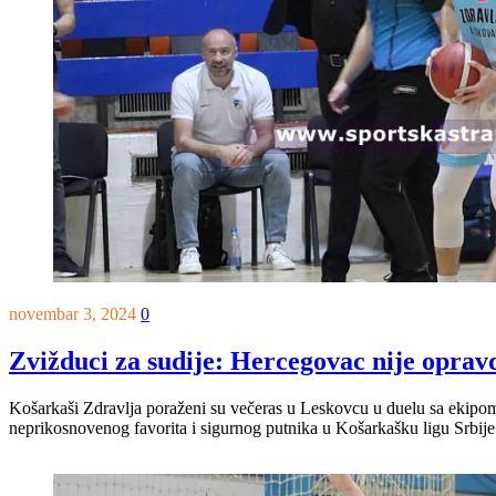
novembar 3, 2024
0
Zvižduci za sudije: Hercegovac nije opravd
Košarkaši Zdravlja poraženi su večeras u Leskovcu u duelu sa ekipom 
neprikosnovenog favorita i sigurnog putnika u Košarkašku ligu Srbije 