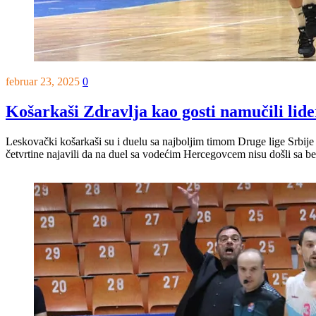
februar 23, 2025
0
Košarkaši Zdravlja kao gosti namučili lide
Leskovački košarkaši su i duelu sa najboljim timom Druge lige Srbije p
četvrtine najavili da na duel sa vodećim Hercegovcem nisu došli sa b