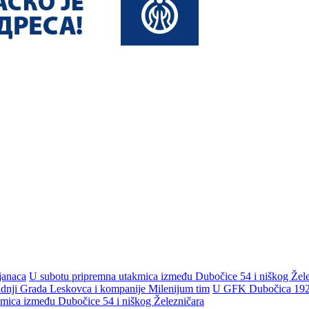
janaca
U subotu pripremna utakmica između Dubočice 54 i niškog Žele
adnji Grada Leskovca i kompanije Milenijum tim
U GFK Dubočica 1923 
mica između Dubočice 54 i niškog Železničara