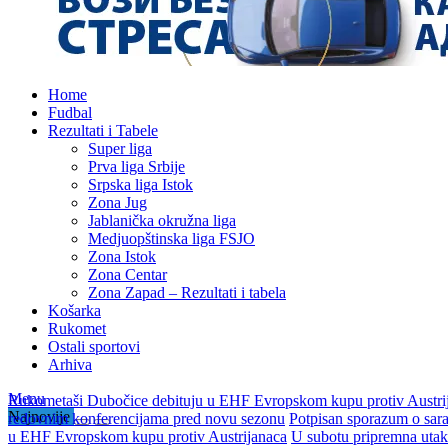
Home
Fudbal
Rezultati i Tabele
Super liga
Prva liga Srbije
Srpska liga Istok
Zona Jug
Jablanička okružna liga
Medjuopštinska liga FSJO
Zona Istok
Zona Centar
Zona Zapad – Rezultati i tabela
Košarka
Rukomet
Ostali sportovi
Arhiva
Menu
Rukometaši Dubočice debituju u EHF Evropskom kupu protiv Austri
Najnovije
redovnim konferencijama pred novu sezonu
Potpisan sporazum o sar
u EHF Evropskom kupu protiv Austrijanaca
U subotu pripremna utak