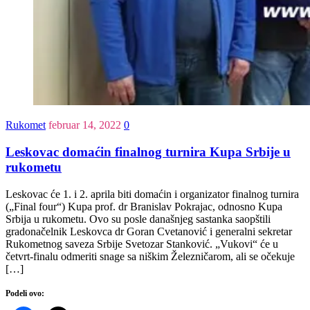
Rukomet
februar 14, 2022
0
Leskovac domaćin finalnog turnira Kupa Srbije u
rukometu
Leskovac će 1. i 2. aprila biti domaćin i organizator finalnog turnira
(„Final four“) Kupa prof. dr Branislav Pokrajac, odnosno Kupa
Srbija u rukometu. Ovo su posle današnjeg sastanka saopštili
gradonačelnik Leskovca dr Goran Cvetanović i generalni sekretar
Rukometnog saveza Srbije Svetozar Stanković. „Vukovi“ će u
četvrt-finalu odmeriti snage sa niškim Železničarom, ali se očekuje
[…]
Podeli ovo: