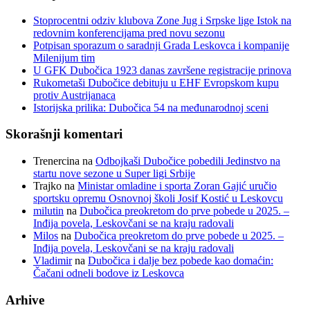
Stoprocentni odziv klubova Zone Jug i Srpske lige Istok na
redovnim konferencijama pred novu sezonu
Potpisan sporazum o saradnji Grada Leskovca i kompanije
Milenijum tim
U GFK Dubočica 1923 danas završene registracije prinova
Rukometaši Dubočice debituju u EHF Evropskom kupu
protiv Austrijanaca
Istorijska prilika: Dubočica 54 na međunarodnoj sceni
Skorašnji komentari
Trenercina
na
Odbojkaši Dubočice pobedili Jedinstvo na
startu nove sezone u Super ligi Srbije
Trajko
na
Ministar omladine i sporta Zoran Gajić uručio
sportsku opremu Osnovnoj školi Josif Kostić u Leskovcu
milutin
na
Dubočica preokretom do prve pobede u 2025. –
Inđija povela, Leskovčani se na kraju radovali
Milos
na
Dubočica preokretom do prve pobede u 2025. –
Inđija povela, Leskovčani se na kraju radovali
Vladimir
na
Dubočica i dalje bez pobede kao domaćin:
Čačani odneli bodove iz Leskovca
Arhive