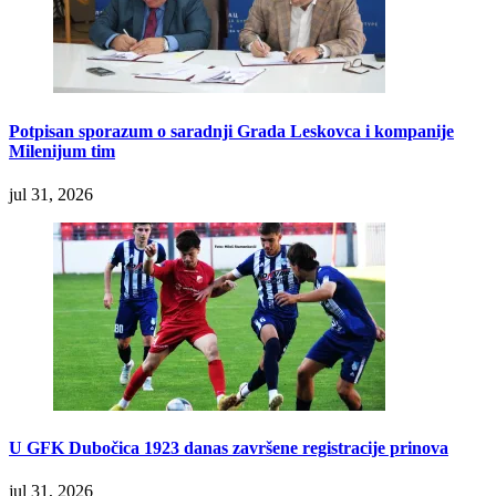
Potpisan sporazum o saradnji Grada Leskovca i kompanije
Milenijum tim
jul 31, 2026
U GFK Dubočica 1923 danas završene registracije prinova
jul 31, 2026