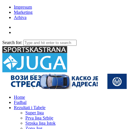
Impresum
Marketing
Arhiva
Search for:
Home
Fudbal
Rezultati i Tabele
Super liga
Prva liga Srbije
Srpska liga Istok
Zona Jug