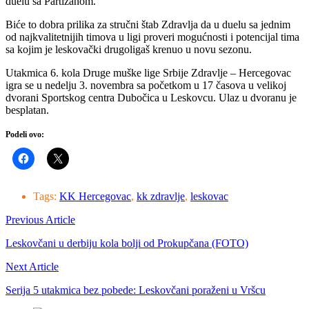
duelu sa Partizanom.
Biće to dobra prilika za stručni štab Zdravlja da u duelu sa jednim
od najkvalitetnijih timova u ligi proveri mogućnosti i potencijal tima
sa kojim je leskovački drugoligaš krenuo u novu sezonu.
Utakmica 6. kola Druge muške lige Srbije Zdravlje – Hercegovac
igra se u nedelju 3. novembra sa početkom u 17 časova u velikoj
dvorani Sportskog centra Dubočica u Leskovcu. Ulaz u dvoranu je
besplatan.
Podeli ovo:
Tags:
KK Hercegovac
,
kk zdravlje
,
leskovac
Previous Article
Leskovčani u derbiju kola bolji od Prokupčana (FOTO)
Next Article
Serija 5 utakmica bez pobede: Leskovčani poraženi u Vršcu