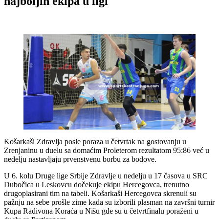
najboljih ekipa u ligi
Košarkaši Zdravlja posle poraza u četvrtak na gostovanju u
Zrenjaninu u duelu sa domaćim Proleterom rezultatom 95:86 već u
nedelju nastavljaju prvenstvenu borbu za bodove.
U 6. kolu Druge lige Srbije Zdravlje u nedelju u 17 časova u SRC
Dubočica u Leskovcu dočekuje ekipu Hercegovca, trenutno
drugoplasirani tim na tabeli. Košarkaši Hercegovca skrenuli su
pažnju na sebe prošle zime kada su izborili plasman na završni turnir
Kupa Radivona Koraća u Nišu gde su u četvrtfinalu poraženi u