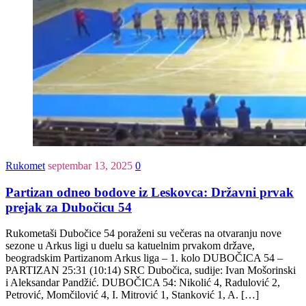
Rukomet
septembar 13, 2025
0
Partizan odneo bodove iz Leskovca: Državni prvak
prejak za Dubočicu 54
Rukometaši Dubočice 54 poraženi su večeras na otvaranju nove
sezone u Arkus ligi u duelu sa katuelnim prvakom države,
beogradskim Partizanom Arkus liga – 1. kolo DUBOČICA 54 –
PARTIZAN 25:31 (10:14) SRC Dubočica, sudije: Ivan Mošorinski
i Aleksandar Pandžić. DUBOČICA 54: Nikolić 4, Radulović 2,
Petrović, Momčilović 4, I. Mitrović 1, Stanković 1, A. […]