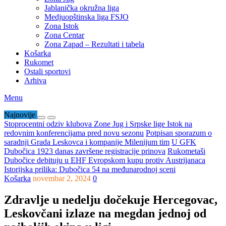
Jablanička okružna liga
Medjuopštinska liga FSJO
Zona Istok
Zona Centar
Zona Zapad – Rezultati i tabela
Košarka
Rukomet
Ostali sportovi
Arhiva
Menu
Najnovije
Stoprocentni odziv klubova Zone Jug i Srpske lige Istok na
redovnim konferencijama pred novu sezonu
Potpisan sporazum o
saradnji Grada Leskovca i kompanije Milenijum tim
U GFK
Dubočica 1923 danas završene registracije prinova
Rukometaši
Dubočice debituju u EHF Evropskom kupu protiv Austrijanaca
Istorijska prilika: Dubočica 54 na međunarodnoj sceni
Košarka
novembar 2, 2024
0
Zdravlje u nedelju dočekuje Hercegovac,
Leskovčani izlaze na megdan jednoj od