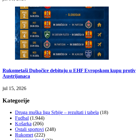
Rukometaši Dubočice debituju u EHF Evropskom kupu protiv
Austrijanaca
jul 15, 2026
Kategorije
Druga muška liga Srbije – rezultati i tabela
(18)
Fudbal
(1.944)
Košarka
(206)
Ostali sportovi
(248)
Rukomet
(222)