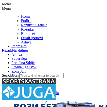
Menu
Menu
Home
Fudbal
Rezultati i Tabele
Košarka
Rukomet
Ostali sportovi
Arhiva
Impresum
Rezultati i Tabele
Marketing
Arhiva
Super liga
Prva liga Srbije
Srpska liga Istok
Zona Jug
Search for:
Jablanička okružna liga
Medjuopštinska liga FSJO
Zona Istok
Zona Centar
Zona Zapad – Rezultati i tabela