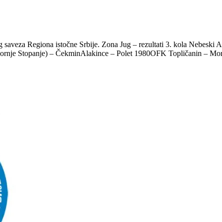
saveza Regiona istočne Srbije. Zona Jug – rezultati 3. kola Nebeski 
(Gornje Stopanje) – ČekminAlakince – Polet 1980OFK Topličanin – Mo