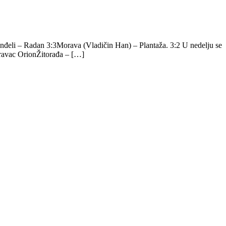
Anđeli – Radan 3:3Morava (Vladičin Han) – Plantaža. 3:2 U nedelju se
ravac OrionŽitorađa – […]