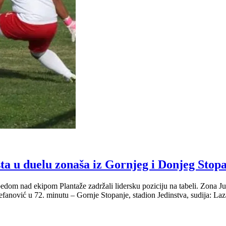
 u duelu zonaša iz Gornjeg i Donjeg Stop
ju i pobedom nad ekipom Plantaže zadržali lidersku poziciju na tab
nović u 72. minutu – Gornje Stopanje, stadion Jedinstva, sudija: Lazar 