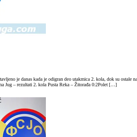
avljeno je danas kada je odigran deo utakmica 2. kola, dok su ostale n
ona Jug – rezultati 2. kola Pusta Reka – Žitorađa 0:2Polet […]