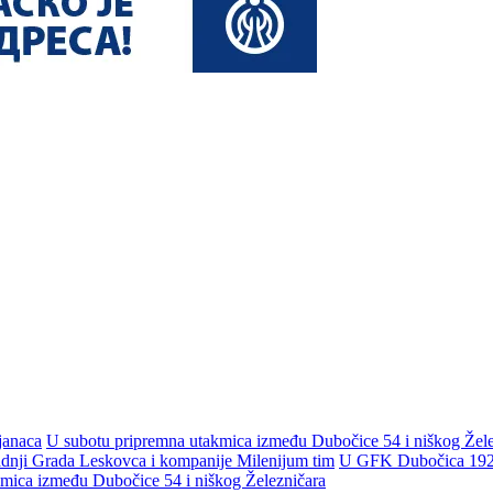
janaca
U subotu pripremna utakmica između Dubočice 54 i niškog Žele
adnji Grada Leskovca i kompanije Milenijum tim
U GFK Dubočica 1923 
mica između Dubočice 54 i niškog Železničara