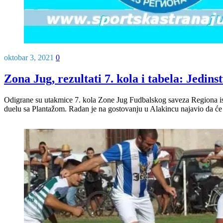
oktobar 3, 2021
0
Zona Jug, rezultati 7. kola i tabela: Jedi
Odigrane su utakmice 7. kola Zone Jug Fudbalskog saveza Regiona isto
duelu sa Plantažom. Radan je na gostovanju u Alakincu najavio da će 