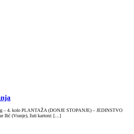
anja
eli. Zona Jug – 4. kolo PLANTAŽA (DONJE STOPANJE) – JEDINSTVO
Ilić (Vranje), žuti kartoni: […]