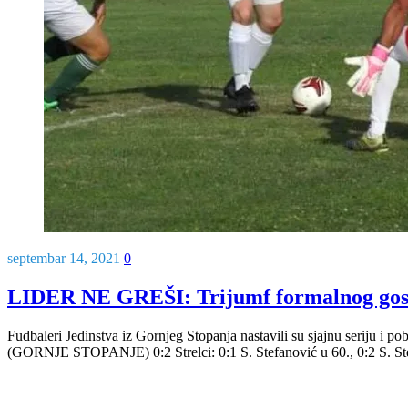
septembar 14, 2021
0
LIDER NE GREŠI: Trijumf formalnog gosta
Fudbaleri Jedinstva iz Gornjeg Stopanja nastavili su sjajnu seri
(GORNJE STOPANJE) 0:2 Strelci: 0:1 S. Stefanović u 60., 0:2 S. Stefa