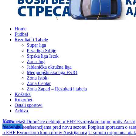
Home
Fudbal
Rezultati i Tabele
Super liga
Prva liga Srbije
Srpska liga Istok
Zona Jug
Jablanička okružna liga
Medjuopštinska liga FSJO
Zona Istok
Zona Centar
Zona Zapad – Rezultati i tabela
Košarka
Rukomet
Ostali sportovi
Arhiva
Menu
Rukometaši Dubočice debituju u EHF Evropskom kupu protiv Austri
Najnovije
redovnim konferencijama pred novu sezonu
Potpisan sporazum o sar
u EHF Evropskom kupu protiv Austrijanaca
U subotu pripremna utak