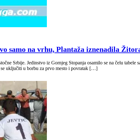
nstvo samo na vrhu, Plantaža iznenadila Žito
čne Srbije. Jedinstvo iz Gornjeg Stopanja osamilo se na čelu tabele sa
se uključiti u borbu za prvo mesto i povratak […]