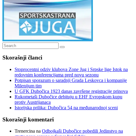
Search
Search
for:
Skorašnji članci
Stoprocentni odziv klubova Zone Jug i Srpske lige Istok na
redovnim konferencijama pred novu sezonu
Potpisan sporazum o saradnji Grada Leskovca i kompanije
Milenijum tim
U GFK Dubočica 1923 danas završene registracije prinova
Rukometaši Dubočice debituju u EHF Evropskom kupu
protiv Austrijanaca
Istorijska prilika: Dubočica 54 na međunarodnoj sceni
Skorašnji komentari
Trenercina
na
Odbojkaši Dubočice pobedili Jedinstvo na