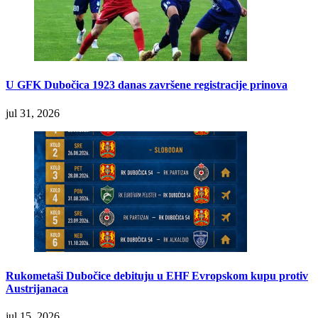
U GFK Dubočica 1923 danas završene registracije prinova
jul 31, 2026
Rukometaši Dubočice debituju u EHF Evropskom kupu protiv
Austrijanaca
jul 15, 2026