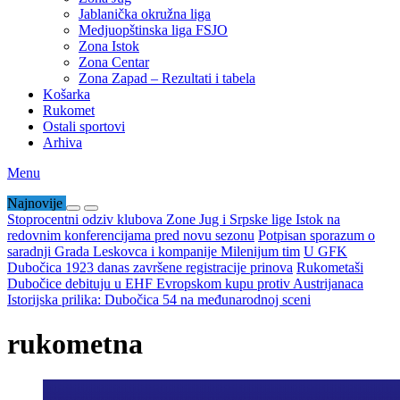
Jablanička okružna liga
Medjuopštinska liga FSJO
Zona Istok
Zona Centar
Zona Zapad – Rezultati i tabela
Košarka
Rukomet
Ostali sportovi
Arhiva
Menu
Najnovije
Stoprocentni odziv klubova Zone Jug i Srpske lige Istok na
redovnim konferencijama pred novu sezonu
Potpisan sporazum o
saradnji Grada Leskovca i kompanije Milenijum tim
U GFK
Dubočica 1923 danas završene registracije prinova
Rukometaši
Dubočice debituju u EHF Evropskom kupu protiv Austrijanaca
Istorijska prilika: Dubočica 54 na međunarodnoj sceni
rukometna