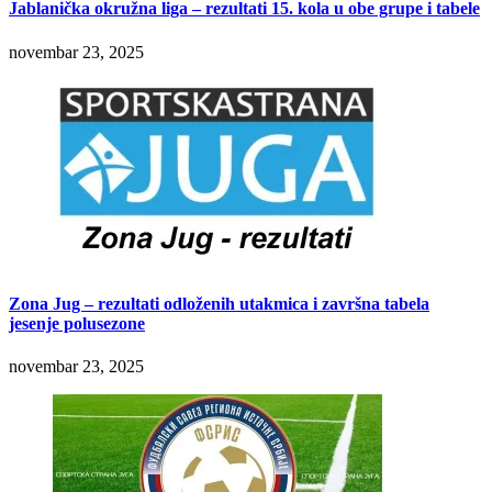
Jablanička okružna liga – rezultati 15. kola u obe grupe i tabele
novembar 23, 2025
Zona Jug – rezultati odloženih utakmica i završna tabela
jesenje polusezone
novembar 23, 2025