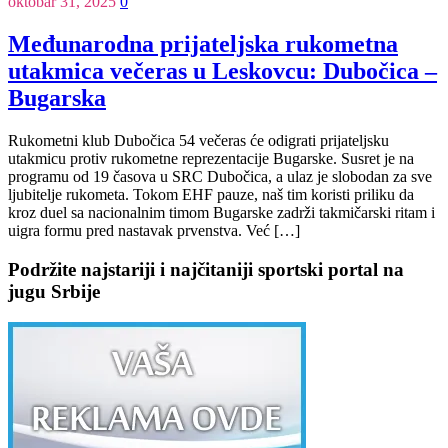
oktobar 31, 2025
0
Međunarodna prijateljska rukometna
utakmica večeras u Leskovcu: Dubočica –
Bugarska
Rukometni klub Dubočica 54 večeras će odigrati prijateljsku
utakmicu protiv rukometne reprezentacije Bugarske. Susret je na
programu od 19 časova u SRC Dubočica, a ulaz je slobodan za sve
ljubitelje rukometa. Tokom EHF pauze, naš tim koristi priliku da
kroz duel sa nacionalnim timom Bugarske zadrži takmičarski ritam i
uigra formu pred nastavak prvenstva. Već […]
Podržite najstariji i najčitaniji sportski portal na
jugu Srbije