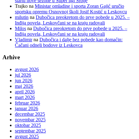
startu nove sezone u Super ligi Srbije
Trajko
na
Ministar omladine i sporta Zoran Gajić uručio
sportsku opremu Osnovnoj školi Josif Kostić u Leskovcu
milutin
na
Dubočica preokretom do prve pobede u 2025. –
Inđija povela, Leskovčani se na kraju radovali
Milos
na
Dubočica preokretom do prve pobede u 2025. –
Inđija povela, Leskovčani se na kraju radovali
Vladimir
na
Dubočica i dalje bez pobede kao domaćin:
Čačani odneli bodove iz Leskovca
Arhive
avgust 2026
jul 2026
jun 2026
maj 2026
april 2026
mart 2026
februar 2026
januar 2026
decembar 2025
novembar 2025
oktobar 2025
septembar 2025
avgust 2025