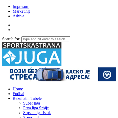
Impresum
Marketing
Arhiva
Search for:
Home
Fudbal
Rezultati i Tabele
Super liga
Prva liga Srbije
Srpska liga Istok
Zona Jug