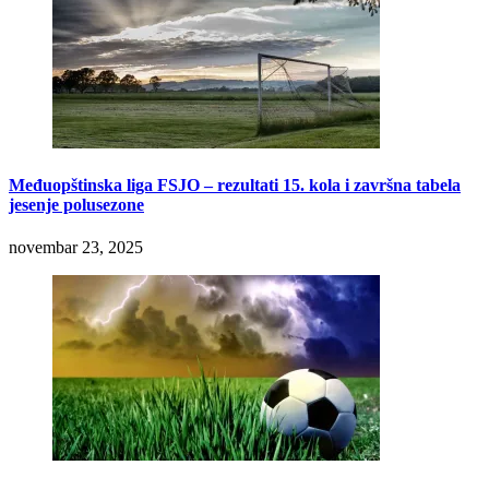
Međuopštinska liga FSJO – rezultati 15. kola i završna tabela
jesenje polusezone
novembar 23, 2025