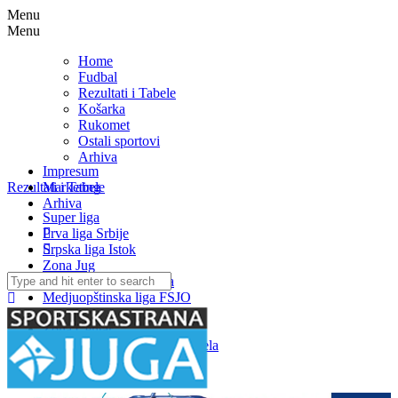
Menu
Menu
Home
Fudbal
Rezultati i Tabele
Košarka
Rukomet
Ostali sportovi
Arhiva
Impresum
Rezultati i Tabele
Marketing
Arhiva
Super liga
Prva liga Srbije
Srpska liga Istok
Zona Jug
Search
Jablanička okružna liga
for:
Medjuopštinska liga FSJO
Zona Istok
Zona Centar
Zona Zapad – Rezultati i tabela