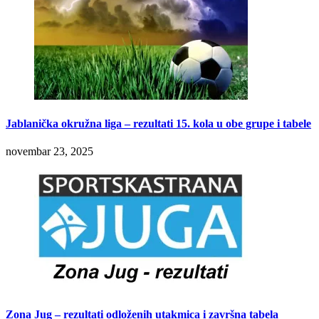
Jablanička okružna liga – rezultati 15. kola u obe grupe i tabele
novembar 23, 2025
Zona Jug – rezultati odloženih utakmica i završna tabela