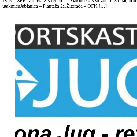
1959 – SFK Morava 2:3Ternoci – Alakince 0:3 službeni rezultat, dom
utakmicuJablanica – Plantaža 2:1Žitorađa – OFK […]