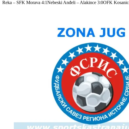
Reka – SFK Morava 4:1Nebeski Anđeli – Alakince 3:0OFK Kosanica