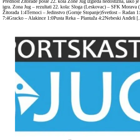
Prednost Žitorađe posle 22. kola Zone Jug izgleda nedostižna, iako je 
igra. Zona Jug – rezultati 22. kola: Sloga (Leskovac) – SFK Morava 
Žitorađa 1:4Ternoci – Jedinstvo (Gornje Stopanje)Svetlost – Radan 
7:4Gracko – Alakince 1:0Pusta Reka – Plantaža 4:2Nebeski Anđeli 