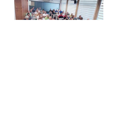
Stoprocentni odziv klubova Zone Jug i Srpske lige Istok na
redovnim konferencijama pred novu sezonu
avgust 2, 2026