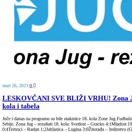
mart 26, 2023
0
LESKOVČANI SVE BLIŽI VRHU! Zona Jug 
kola i tabela
Juče i danas na programu su bile utakmice 18. kola Zone Jug Fudbal
Srbije. Zona Jug – rezultati 18. kola: Svetlost – Gracko 4:1Mladost 
0:4Ternoci – Radan 1:2Jablanica – Lugina 3:0Žitorađa – Jedinstvo (G