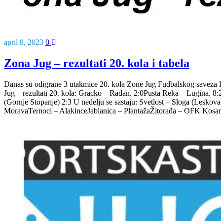
april 8, 2023
0
Zona Jug – rezultati 20. kola i tabela
Danas su odigrane 3 utakmice 20. kola Zone Jug Fudbalskog saveza R
Jug – rezultati 20. kola: Gracko – Radan. 2:0Pusta Reka – Lugina. 8
(Gornje Stopanje) 2:3 U nedelju se sastaju: Svetlost – Sloga (Lesko
MoravaTernoci – AlakinceJablanica – PlantažaŽitorađa – OFK Kosa