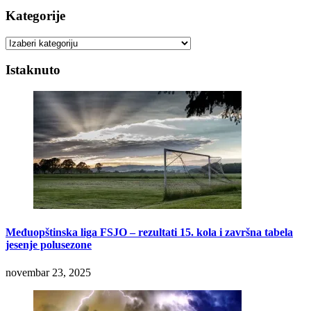
Kategorije
Kategorije
Istaknuto
Međuopštinska liga FSJO – rezultati 15. kola i završna tabela
jesenje polusezone
novembar 23, 2025