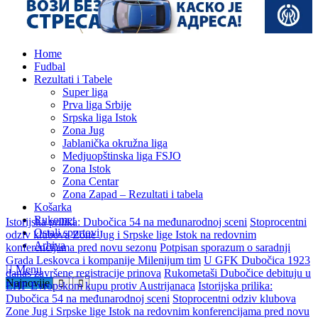
Home
Fudbal
Rezultati i Tabele
Super liga
Prva liga Srbije
Srpska liga Istok
Zona Jug
Jablanička okružna liga
Medjuopštinska liga FSJO
Zona Istok
Zona Centar
Istorijska prilika: Dubočica 54 na međunarodnoj sceni
Stoprocentni
Zona Zapad – Rezultati i tabela
odziv klubova Zone Jug i Srpske lige Istok na redovnim
Košarka
konferencijama pred novu sezonu
Potpisan sporazum o saradnji
Rukomet
Grada Leskovca i kompanije Milenijum tim
U GFK Dubočica 1923
Ostali sportovi
danas završene registracije prinova
Rukometaši Dubočice debituju u
Arhiva
EHF Evropskom kupu protiv Austrijanaca
Istorijska prilika:
Dubočica 54 na međunarodnoj sceni
Stoprocentni odziv klubova
Menu
Zone Jug i Srpske lige Istok na redovnim konferencijama pred novu
Najnovije
sezonu