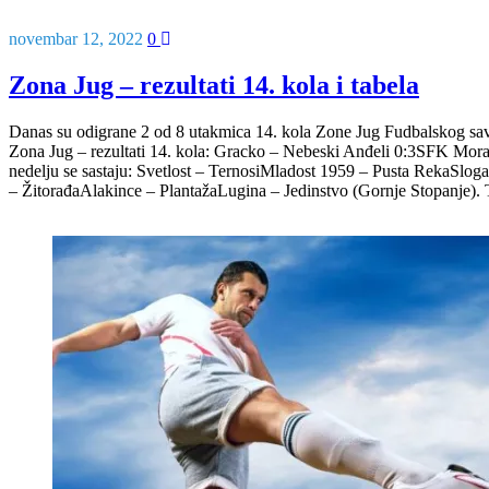
novembar 12, 2022
0
Zona Jug – rezultati 14. kola i tabela
Danas su odigrane 2 od 8 utakmica 14. kola Zone Jug Fudbalskog sav
Zona Jug – rezultati 14. kola: Gracko – Nebeski Anđeli 0:3SFK Mo
nedelju se sastaju: Svetlost – TernosiMladost 1959 – Pusta RekaSlog
– ŽitorađaAlakince – PlantažaLugina – Jedinstvo (Gornje Stopanje).