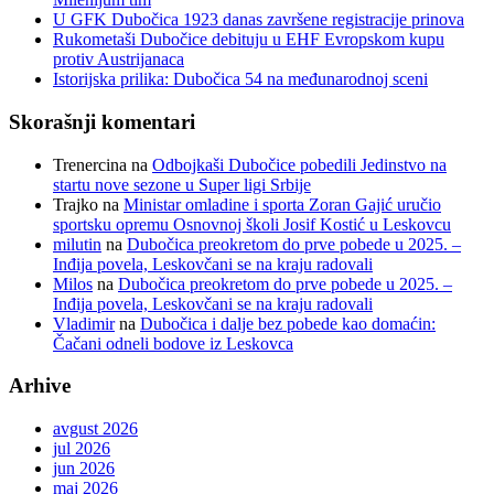
U GFK Dubočica 1923 danas završene registracije prinova
Rukometaši Dubočice debituju u EHF Evropskom kupu
protiv Austrijanaca
Istorijska prilika: Dubočica 54 na međunarodnoj sceni
Skorašnji komentari
Trenercina
na
Odbojkaši Dubočice pobedili Jedinstvo na
startu nove sezone u Super ligi Srbije
Trajko
na
Ministar omladine i sporta Zoran Gajić uručio
sportsku opremu Osnovnoj školi Josif Kostić u Leskovcu
milutin
na
Dubočica preokretom do prve pobede u 2025. –
Inđija povela, Leskovčani se na kraju radovali
Milos
na
Dubočica preokretom do prve pobede u 2025. –
Inđija povela, Leskovčani se na kraju radovali
Vladimir
na
Dubočica i dalje bez pobede kao domaćin:
Čačani odneli bodove iz Leskovca
Arhive
avgust 2026
jul 2026
jun 2026
maj 2026