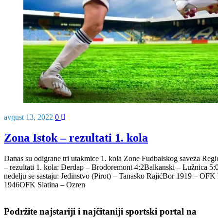
avgust 13, 2022
0
Zona Istok – rezultati 1. kola
Danas su odigrane tri utakmice 1. kola Zone Fudbalskog saveza Regio
– rezultati 1. kola: Đerdap – Brodoremont 4:2Balkanski – Lužnica 5
nedelju se sastaju: Jedinstvo (Pirot) – Tanasko RajićBor 1919 – OF
1946OFK Slatina – Ozren
Podržite najstariji i najčitaniji sportski portal na