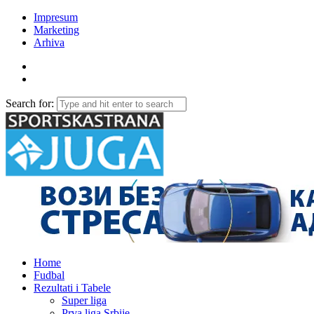
Impresum
Marketing
Arhiva
Search for:
Home
Fudbal
Rezultati i Tabele
Super liga
Prva liga Srbije