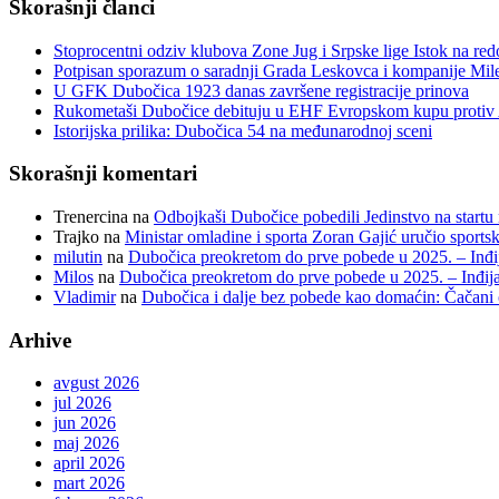
Skorašnji članci
Stoprocentni odziv klubova Zone Jug i Srpske lige Istok na r
Potpisan sporazum o saradnji Grada Leskovca i kompanije Mil
U GFK Dubočica 1923 danas završene registracije prinova
Rukometaši Dubočice debituju u EHF Evropskom kupu protiv 
Istorijska prilika: Dubočica 54 na međunarodnoj sceni
Skorašnji komentari
Trenercina
na
Odbojkaši Dubočice pobedili Jedinstvo na startu 
Trajko
na
Ministar omladine i sporta Zoran Gajić uručio sport
milutin
na
Dubočica preokretom do prve pobede u 2025. – Inđij
Milos
na
Dubočica preokretom do prve pobede u 2025. – Inđija
Vladimir
na
Dubočica i dalje bez pobede kao domaćin: Čačani
Arhive
avgust 2026
jul 2026
jun 2026
maj 2026
april 2026
mart 2026