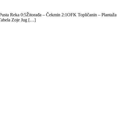
– Pusta Reka 0:5Žitorađa – Čekmin 2:1OFK Topličanin – Plantaža
 Tabela Zoje Jug […]