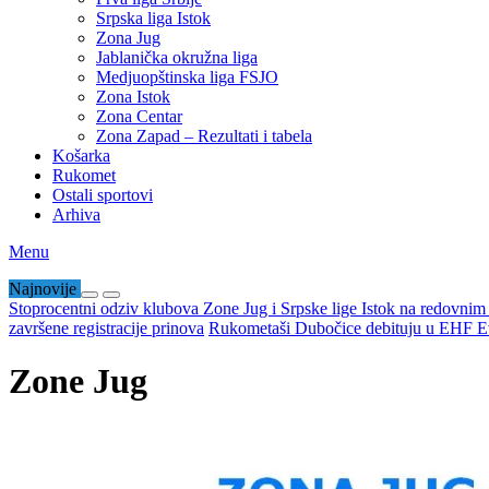
Srpska liga Istok
Zona Jug
Jablanička okružna liga
Medjuopštinska liga FSJO
Zona Istok
Zona Centar
Zona Zapad – Rezultati i tabela
Košarka
Rukomet
Ostali sportovi
Arhiva
Menu
Najnovije
Stoprocentni odziv klubova Zone Jug i Srpske lige Istok na redovni
završene registracije prinova
Rukometaši Dubočice debituju u EHF Ev
Zone Jug