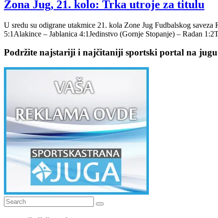
Zona Jug, 21. kolo: Trka utroje za titulu
U sredu su odigrane utakmice 21. kola Zone Jug Fudbalskog saveza R
5:1Alakince – Jablanica 4:1Jedinstvo (Gornje Stopanje) – Radan 1:2
Podržite najstariji i najčitaniji sportski portal na jugu
Search
Search
for: