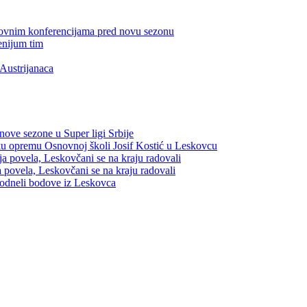
edovnim konferencijama pred novu sezonu
enijum tim
Austrijanaca
nove sezone u Super ligi Srbije
sku opremu Osnovnoj školi Josif Kostić u Leskovcu
a povela, Leskovčani se na kraju radovali
 povela, Leskovčani se na kraju radovali
 odneli bodove iz Leskovca