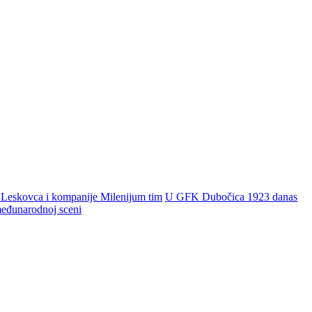
 Leskovca i kompanije Milenijum tim
U GFK Dubočica 1923 danas
 međunarodnoj sceni