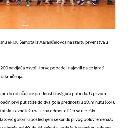
snu ekipu Šamota iz Aaranđelovca na startu prvenstva u
0 navijača osvojili prve pobede i najavili da će igrati
 takmičenja.
gne do odlučujuće prednosti i osigura pobedu. U prvom
ćin prvi put stiže do dva gola prednosti u 18. minutu (6:4).
ltatsku ravnotežu pa se na odmor otišlo sa nerešim
Matović golom u poslednjem sekundu prvog poluvremena.U
pre lomio od 40. do 46. minuta, kada ja Atanasković doneo