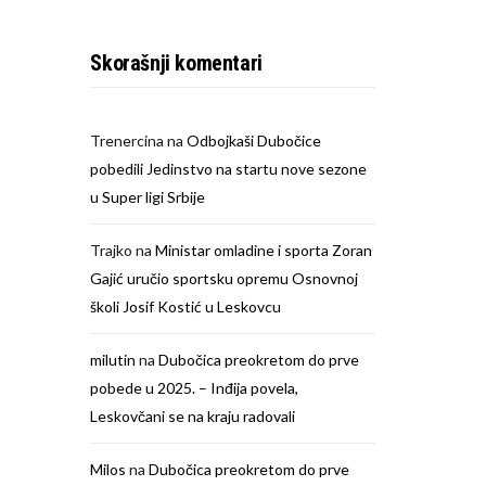
Skorašnji komentari
Trenercina
na
Odbojkaši Dubočice
pobedili Jedinstvo na startu nove sezone
u Super ligi Srbije
Trajko
na
Ministar omladine i sporta Zoran
Gajić uručio sportsku opremu Osnovnoj
školi Josif Kostić u Leskovcu
milutin
na
Dubočica preokretom do prve
pobede u 2025. – Inđija povela,
Leskovčani se na kraju radovali
Milos
na
Dubočica preokretom do prve