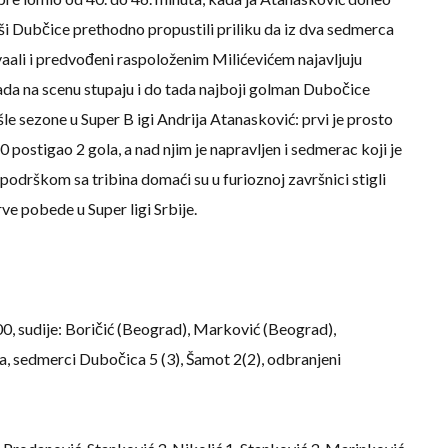
ši Dubčice prethodno propustili priliku da iz dva sedmerca
vaali i predvođeni raspoloženim Milićevićem najavljuju
ada na scenu stupaju i do tada najboji golman Dubočice
ošle sezone u Super B igi Andrija Atanasković: prvi je prosto
:0 postigao 2 gola, a nad njim je napravljen i sedmerac koji je
odrškom sa tribina domaći su u furioznoj završnici stigli
rve pobede u Super ligi Srbije.
00, sudije: Boričić (Beograd), Marković (Beograd),
a, sedmerci Dubočica 5 (3), Šamot 2(2), odbranjeni