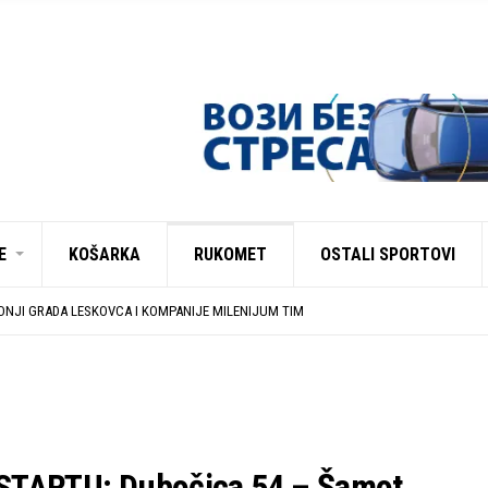
E
KOŠARKA
RUKOMET
OSTALI SPORTOVI
CA 54 NA MEĐUNARODNOJ SCENI
A ZONE JUG I SRPSKE LIGE ISTOK NA REDOVNIM KONFERENCIJAMA PRED NOVU SE
NJI GRADA LESKOVCA I KOMPANIJE MILENIJUM TIM
ZAVRŠENE REGISTRACIJE PRINOVA
UJU U EHF EVROPSKOM KUPU PROTIV AUSTRIJANACA
CA 54 NA MEĐUNARODNOJ SCENI
A ZONE JUG I SRPSKE LIGE ISTOK NA REDOVNIM KONFERENCIJAMA PRED NOVU SE
TARTU: Dubočica 54 – Šamot