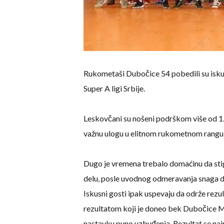
Rukometaši Dubočice 54 pobedili su isku
Super A ligi Srbije.
Leskovčani su nošeni podrškom više od 1.20
važnu ulogu u elitnom rukometnom rangu
Dugo je vremena trebalo domaćinu da sti
delu, posle uvodnog odmeravanja snaga doa
Iskusni gosti ipak uspevaju da održe rezu
rezultatom koji je doneo bek Dubočice 
nastavku puno uzbuđenja. Rezultat se naj