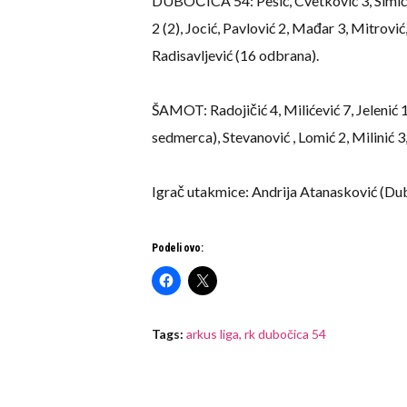
DUBOČICA 54: Pešić, Cvetković 3, Simić P
2 (2), Jocić, Pavlović 2, Mađar 3, Mitrovi
Radisavljević (16 odbrana).
ŠAMOT: Radojičić 4, Milićević 7, Jelenić 1
sedmerca), Stevanović , Lomić 2, Milinić 3
Igrač utakmice: Andrija Atanasković (Du
Podeli ovo:
Tags:
arkus liga
,
rk dubočica 54