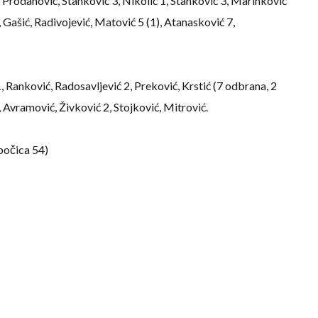
rodanović, Stanković 3, Nikolić 1, Stanković 3, Marinković
ć, Gašić, Radivojević, Matović 5 (1), Atanasković 7,
, Ranković, Radosavljević 2, Preković, Krstić (7 odbrana, 2
, Avramović, Živković 2, Stojković, Mitrović.
bočica 54)