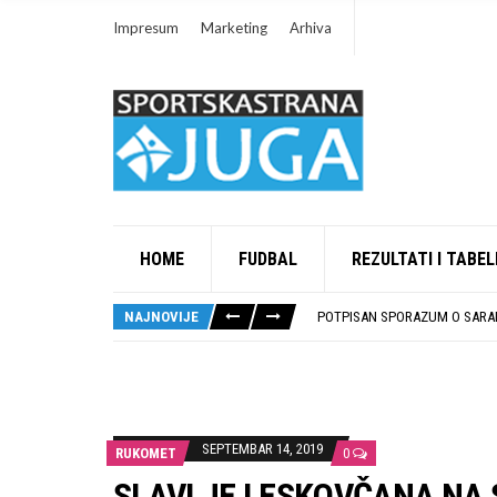
Impresum
Marketing
Arhiva
HOME
FUDBAL
REZULTATI I TABEL
ISTORIJSKA PRILIKA: DUBOČI
STOPROCENTNI ODZIV KLUBOV
NAJNOVIJE
POTPISAN SPORAZUM O SARAD
U GFK DUBOČICA 1923 DANAS 
RUKOMETAŠI DUBOČICE DEBIT
ISTORIJSKA PRILIKA: DUBOČI
STOPROCENTNI ODZIV KLUBOV
SEPTEMBAR 14, 2019
RUKOMET
0
SLAVLJE LESKOVČANA NA S