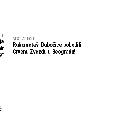
CLE
NEXT ARTICLE
ja
Rukometaši Dubočice pobedili
ir
Crvenu Zvezdu u Beogradu!
9“
ć