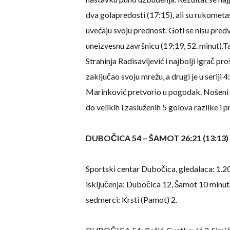
dva golapredosti (17:15), ali su rukometa
uvećaju svoju prednost. Goti se nisu pred
uneizvesnu završnicu (19:19, 52. minut).T
Strahinja Radisavljević i najbolji igrač pr
zaključao svoju mrežu, a drugi je u seriji 4
Marinković pretvorio u pogodak. Nošeni p
do velikih i zasluženih 5 golova razlike i p
DUBOČICA 54 – ŠAMOT 26:21 (13:13)
Sportski centar Dubočica, gledalaca: 1.2
isključenja: Dubočica 12, Šamot 10 minut
sedmerci: Krsti (Pamot) 2.