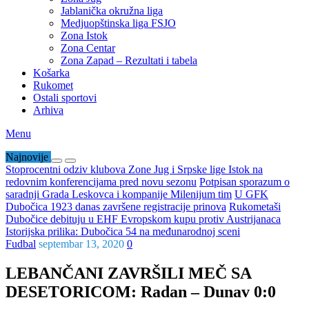
Jablanička okružna liga
Medjuopštinska liga FSJO
Zona Istok
Zona Centar
Zona Zapad – Rezultati i tabela
Košarka
Rukomet
Ostali sportovi
Arhiva
Menu
Najnovije
Stoprocentni odziv klubova Zone Jug i Srpske lige Istok na
redovnim konferencijama pred novu sezonu
Potpisan sporazum o
saradnji Grada Leskovca i kompanije Milenijum tim
U GFK
Dubočica 1923 danas završene registracije prinova
Rukometaši
Dubočice debituju u EHF Evropskom kupu protiv Austrijanaca
Istorijska prilika: Dubočica 54 na međunarodnoj sceni
Fudbal
septembar 13, 2020
0
LEBANČANI ZAVRŠILI MEČ SA
DESETORICOM: Radan – Dunav 0:0