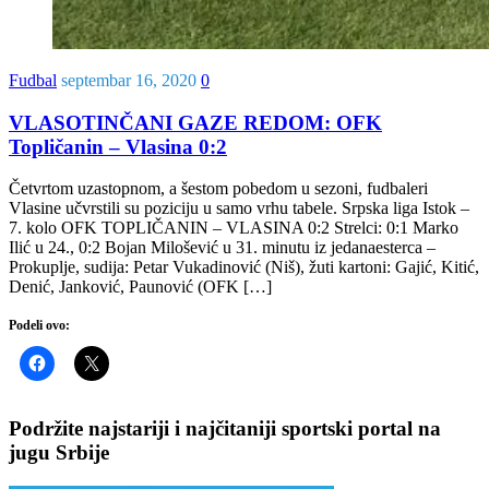
Fudbal
septembar 16, 2020
0
VLASOTINČANI GAZE REDOM: OFK
Topličanin – Vlasina 0:2
Četvrtom uzastopnom, a šestom pobedom u sezoni, fudbaleri
Vlasine učvrstili su poziciju u samo vrhu tabele. Srpska liga Istok –
7. kolo OFK TOPLIČANIN – VLASINA 0:2 Strelci: 0:1 Marko
Ilić u 24., 0:2 Bojan Milošević u 31. minutu iz jedanaesterca –
Prokuplje, sudija: Petar Vukadinović (Niš), žuti kartoni: Gajić, Kitić,
Denić, Janković, Paunović (OFK […]
Podeli ovo:
Podržite najstariji i najčitaniji sportski portal na
jugu Srbije