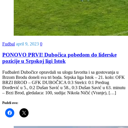
Fudbal
april 9, 2023
0
PONOVO PRVI! Dubočica pobedom do liderske
pozicije u Srpskoj ligi Istok
Fudbaleri Dubočice opravdali su ulogu favorita i sa gostovanja u
Brzom Brodu doneli sva tri boda. Srpska liga Istok – 21. kolo: OFK
BRZI BROD – GFK DUBOČICA 0:3 Strelci: 0:1 Predrag
Đorđević u 5., 0:2 Dušan Savić u 58., 0:3 Dušan Savić u 63. minutu
– Brzi Brod, gledalaca: 100, sudija: Nikola Ničić (Vranje), […]
Podeli ovo: