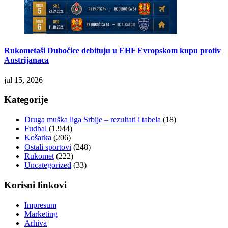
Rukometaši Dubočice debituju u EHF Evropskom kupu protiv
Austrijanaca
jul 15, 2026
Kategorije
Druga muška liga Srbije – rezultati i tabela
(18)
Fudbal
(1.944)
Košarka
(206)
Ostali sportovi
(248)
Rukomet
(222)
Uncategorized
(33)
Korisni linkovi
Impresum
Marketing
Arhiva