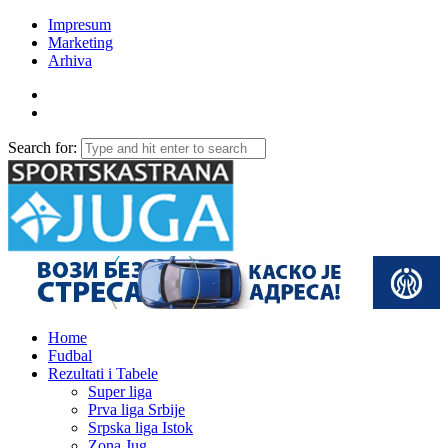
Impresum
Marketing
Arhiva
Search for:
Home
Fudbal
Rezultati i Tabele
Super liga
Prva liga Srbije
Srpska liga Istok
Zona Jug