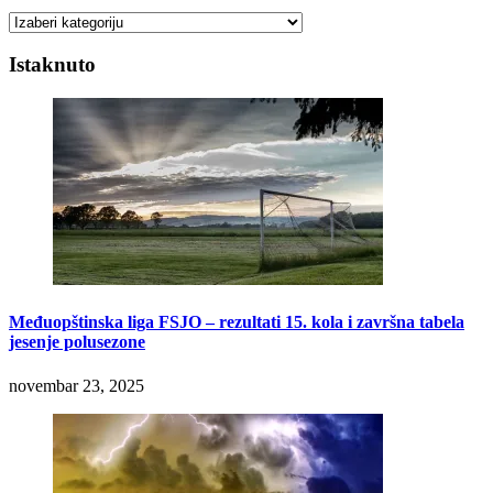
Kategorije
Istaknuto
Međuopštinska liga FSJO – rezultati 15. kola i završna tabela
jesenje polusezone
novembar 23, 2025