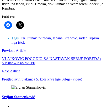
lideru na tabeli, ekipi Timoka, dok Dunav na svom terenu dočekuje
Rembas.
Podeli ovo:
Tags:
FK Dunav
,
fk radan
,
lebane
,
Prahovo
,
radan
,
srpska
liga istok
Previous Article
VLAJKOVIĆ POGODIO ZA NASTAVAK SERIJE POBEDA:
Vlasina – Kablovi 1:0
Next Article
Pregled svih utakmica 5. kola Prve lige Srbije (video)
Srdjan Stamenković