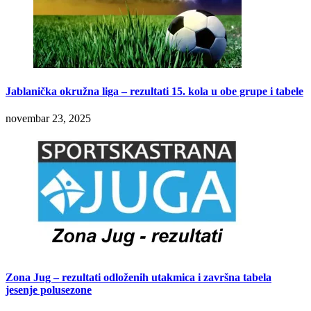
Jablanička okružna liga – rezultati 15. kola u obe grupe i tabele
novembar 23, 2025
Zona Jug – rezultati odloženih utakmica i završna tabela
jesenje polusezone