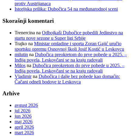
protiv Austrijanaca
Istorijska prilika: Dubočica 54 na međunarodnoj sceni
Skorašnji komentari
Trenercina
na
Odbojkaši Dubočice pobedili Jedinstvo na
startu nove sezone u Super ligi Srbije
Trajko
na
Ministar omladine i sporta Zoran Gajić uručio
sportsku opremu Osnovnoj školi Josif Kostić u Leskovcu
milutin
na
Dubočica preokretom do prve pobede u 2025. –
Inđija povela, Leskovčani se na kraju radovali
Milos
na
Dubočica preokretom do prve pobede u 2025. –
Inđija povela, Leskovčani se na kraju radovali
Vladimir
na
Dubočica i dalje bez pobede kao domaćin:
Čačani odneli bodove iz Leskovca
Arhive
avgust 2026
jul 2026
jun 2026
maj 2026
april 2026
mart 2026