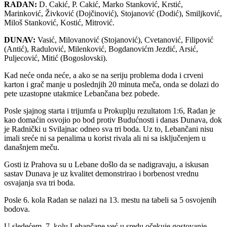
RADAN:
D. Cakić, P. Cakić, Marko Stanković, Krstić,
Marinković, Živković (Dojčinović), Stojanović (Dodić), Smiljković,
Miloš Stanković, Kostić, Mitrović.
DUNAV:
Vasić, Milovanović (Stojanović), Cvetanović, Filipović
(Antić), Radulović, Milenković, Bogdanovićm Jezdić, Arsić,
Puljecović, Mitić (Bogoslovski).
Kad neće onda neće, a ako se na seriju problema doda i crveni
karton i grač manje u poslednjih 20 minuta meča, onda se dolazi do
pete uzastopne utakmice Lebančana bez pobede.
Posle sjajnog starta i trijumfa u Prokuplju rezultatom 1:6, Radan je
kao domaćin osvojio po bod protiv Budućnosti i danas Dunava, dok
je Radnički u Svilajnac odneo sva tri boda. Uz to, Lebančani nisu
imali sreće ni sa penalima u korist rivala ali ni sa isključenjem u
današnjem meču.
Gosti iz Prahova su u Lebane došlo da se nadigravaju, a iskusan
sastav Dunava je uz kvalitet demonstrirao i borbenost vrednu
osvajanja sva tri boda.
Posle 6. kola Radan se nalazi na 13. mestu na tabeli sa 5 osvojenih
bodova.
U sledećem, 7. kolu Lebančane već u sredu očekuje gostovanje