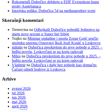
Rukometaši Dubočice debituju u EHF Evropskom kupu
protiv Austrijanaca
Istorijska prilika: Dubočica 54 na međunarodnoj sceni
Skorašnji komentari
Trenercina
na
Odbojkaši Dubočice pobedili Jedinstvo na
startu nove sezone u Super ligi Srbije
Trajko
na
Ministar omladine i sporta Zoran Gajić uručio
sportsku opremu Osnovnoj školi Josif Kostić u Leskovcu
milutin
na
Dubočica preokretom do prve pobede u 2025. –
Inđija povela, Leskovčani se na kraju radovali
Milos
na
Dubočica preokretom do prve pobede u 2025. –
Inđija povela, Leskovčani se na kraju radovali
Vladimir
na
Dubočica i dalje bez pobede kao domaćin:
Čačani odneli bodove iz Leskovca
Arhive
avgust 2026
jul 2026
jun 2026
maj 2026
april 2026