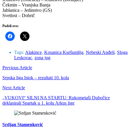
Čekmin – Vranjska Banja
Jablanica – Jedinstvo (GS)
Svetlost – Dobrič
Podeli ovo:
Tags:
Alakince
,
Kosanica Kuršumlija
,
Nebeski Anđeli
,
Sloga
Leskovac
,
zona jug
Previous Article
Srpska liga Istok – rezultati 10. kola
Next Article
„VUKOVI“ SILNI NA STARTU: Rukometaši Dubočice
deklasirali Spartak u 1. kolu Arkus lige
Srdjan Stamenković