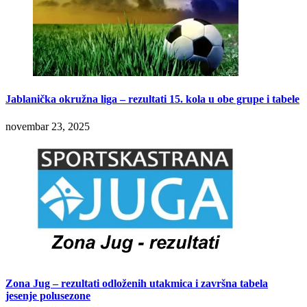
Jablanička okružna liga – rezultati 15. kola u obe grupe i tabele
novembar 23, 2025
Zona Jug – rezultati odloženih utakmica i završna tabela
jesenje polusezone