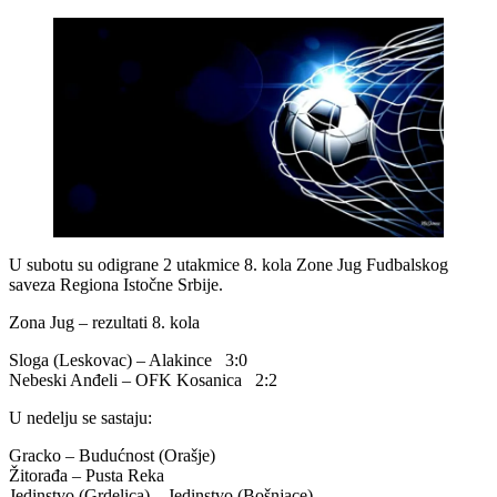
U subotu su odigrane 2 utakmice 8. kola Zone Jug Fudbalskog
saveza Regiona Istočne Srbije.
Zona Jug – rezultati 8. kola
Sloga (Leskovac) – Alakince 3:0
Nebeski Anđeli – OFK Kosanica 2:2
U nedelju se sastaju:
Gracko – Budućnost (Orašje)
Žitorađa – Pusta Reka
Jedinstvo (Grdelica) – Jedinstvo (Bošnjace)