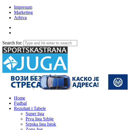
Impresum
Marketing
Arhiva
Search for:
Home
Fudbal
Rezultati i Tabele
Super liga
Prva liga Srbije
Srpska liga Istok
Zona Jug