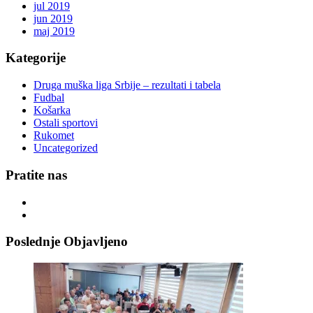
jul 2019
jun 2019
maj 2019
Kategorije
Druga muška liga Srbije – rezultati i tabela
Fudbal
Košarka
Ostali sportovi
Rukomet
Uncategorized
Pratite nas
Poslednje Objavljeno