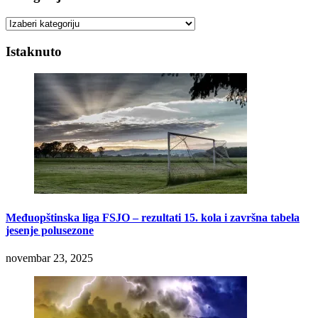
Kategorije
Istaknuto
Međuopštinska liga FSJO – rezultati 15. kola i završna tabela
jesenje polusezone
novembar 23, 2025