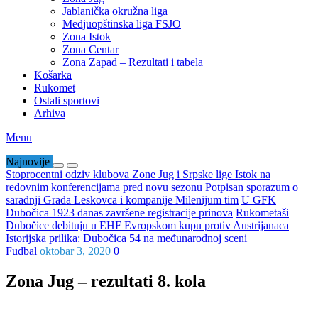
Jablanička okružna liga
Medjuopštinska liga FSJO
Zona Istok
Zona Centar
Zona Zapad – Rezultati i tabela
Košarka
Rukomet
Ostali sportovi
Arhiva
Menu
Najnovije
Stoprocentni odziv klubova Zone Jug i Srpske lige Istok na
redovnim konferencijama pred novu sezonu
Potpisan sporazum o
saradnji Grada Leskovca i kompanije Milenijum tim
U GFK
Dubočica 1923 danas završene registracije prinova
Rukometaši
Dubočice debituju u EHF Evropskom kupu protiv Austrijanaca
Istorijska prilika: Dubočica 54 na međunarodnoj sceni
Fudbal
oktobar 3, 2020
0
Zona Jug – rezultati 8. kola