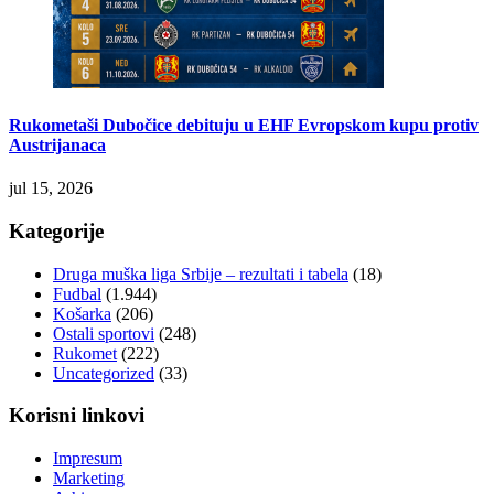
Rukometaši Dubočice debituju u EHF Evropskom kupu protiv
Austrijanaca
jul 15, 2026
Kategorije
Druga muška liga Srbije – rezultati i tabela
(18)
Fudbal
(1.944)
Košarka
(206)
Ostali sportovi
(248)
Rukomet
(222)
Uncategorized
(33)
Korisni linkovi
Impresum
Marketing