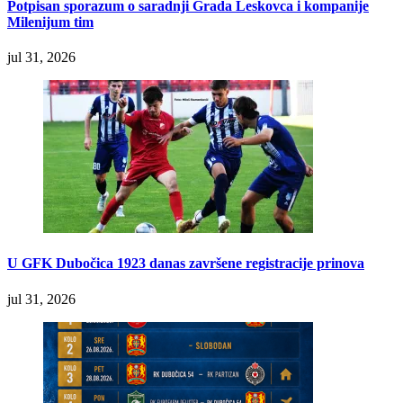
Potpisan sporazum o saradnji Grada Leskovca i kompanije
Milenijum tim
jul 31, 2026
U GFK Dubočica 1923 danas završene registracije prinova
jul 31, 2026