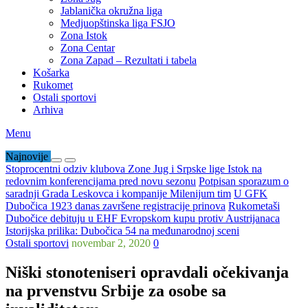
Jablanička okružna liga
Medjuopštinska liga FSJO
Zona Istok
Zona Centar
Zona Zapad – Rezultati i tabela
Košarka
Rukomet
Ostali sportovi
Arhiva
Menu
Najnovije
Stoprocentni odziv klubova Zone Jug i Srpske lige Istok na
redovnim konferencijama pred novu sezonu
Potpisan sporazum o
saradnji Grada Leskovca i kompanije Milenijum tim
U GFK
Dubočica 1923 danas završene registracije prinova
Rukometaši
Dubočice debituju u EHF Evropskom kupu protiv Austrijanaca
Istorijska prilika: Dubočica 54 na međunarodnoj sceni
Ostali sportovi
novembar 2, 2020
0
Niški stonoteniseri opravdali očekivanja
na prvenstvu Srbije za osobe sa