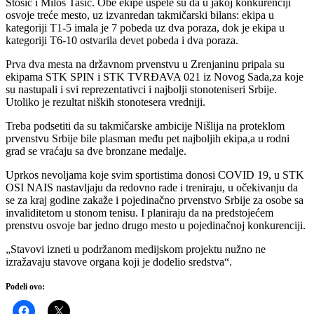
Stošić i Miloš Tasić. Obe ekipe uspele su da u jakoj konkurenciji
osvoje treće mesto, uz izvanredan takmičarski bilans: ekipa u
kategoriji T1-5 imala je 7 pobeda uz dva poraza, dok je ekipa u
kategoriji T6-10 ostvarila devet pobeda i dva poraza.
Prva dva mesta na državnom prvenstvu u Zrenjaninu pripala su
ekipama STK SPIN i STK TVRĐAVA 021 iz Novog Sada,za koje
su nastupali i svi reprezentativci i najbolji stonoteniseri Srbije.
Utoliko je rezultat niških stonotesera vredniji.
Treba podsetiti da su takmičarske ambicije Nišlija na proteklom
prvenstvu Srbije bile plasman među pet najboljih ekipa,a u rodni
grad se vraćaju sa dve bronzane medalje.
Uprkos nevoljama koje svim sportistima donosi COVID 19, u STK
OSI NAIS nastavljaju da redovno rade i treniraju, u očekivanju da
se za kraj godine zakaže i pojedinačno prvenstvo Srbije za osobe sa
invaliditetom u stonom tenisu. I planiraju da na predstojećem
prenstvu osvoje bar jedno drugo mesto u pojedinačnoj konkurenciji.
„Stavovi izneti u podržanom medijskom projektu nužno ne
izražavaju stavove organa koji je dodelio sredstva“.
Podeli ovo: