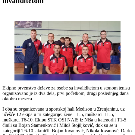
invaliditetom
Ekipno prvenstvo države za osobe sa invaliditetom u stonom tenisu
organizovano je iz dva dela, prvi početkom, drugi poslednjeg dana
oktobra meseca.
I oba su organizovana u sportskoj hali Medison u Zrenjaninu, uz
učešće 12 ekipa u tri kategorije: žene T1-5, muškarci T1-5, i
muškarci T6-10. Ekipu STK OSI NAIS iz Niša u kategoriji T1-5
činili su Bojan Stamenković i Miloš Stojiljković, dok su se u
kategoriji T6-10 takmičili Bojan Jovanović, Nikola Jovanovć, Dario