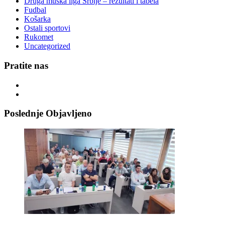
Druga muška liga Srbije – rezultati i tabela
Fudbal
Košarka
Ostali sportovi
Rukomet
Uncategorized
Pratite nas
Poslednje Objavljeno