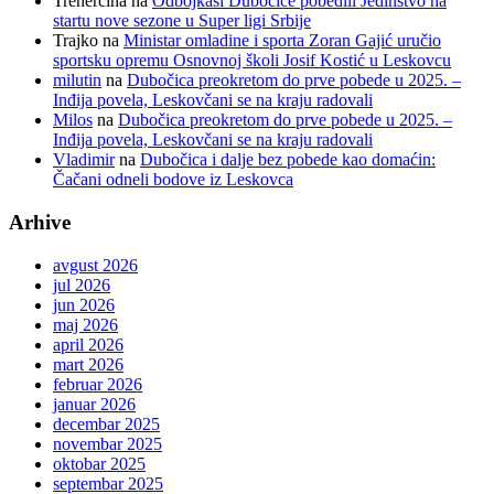
Trenercina
na
Odbojkaši Dubočice pobedili Jedinstvo na
startu nove sezone u Super ligi Srbije
Trajko
na
Ministar omladine i sporta Zoran Gajić uručio
sportsku opremu Osnovnoj školi Josif Kostić u Leskovcu
milutin
na
Dubočica preokretom do prve pobede u 2025. –
Inđija povela, Leskovčani se na kraju radovali
Milos
na
Dubočica preokretom do prve pobede u 2025. –
Inđija povela, Leskovčani se na kraju radovali
Vladimir
na
Dubočica i dalje bez pobede kao domaćin:
Čačani odneli bodove iz Leskovca
Arhive
avgust 2026
jul 2026
jun 2026
maj 2026
april 2026
mart 2026
februar 2026
januar 2026
decembar 2025
novembar 2025
oktobar 2025
septembar 2025