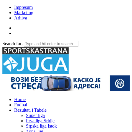
Impresum
Marketing
Arhiva
Search for:
Home
Fudbal
Rezultati i Tabele
Super liga
Prva liga Srbije
Srpska liga Istok
Zona Jug