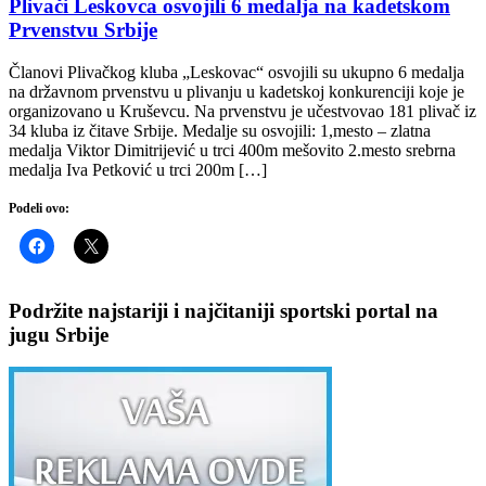
Plivači Leskovca osvojili 6 medalja na kadetskom
Prvenstvu Srbije
Članovi Plivačkog kluba „Leskovac“ osvojili su ukupno 6 medalja
na državnom prvenstvu u plivanju u kadetskoj konkurenciji koje je
organizovano u Kruševcu. Na prvenstvu je učestvovao 181 plivač iz
34 kluba iz čitave Srbije. Medalje su osvojili: 1,mesto – zlatna
medalja Viktor Dimitrijević u trci 400m mešovito 2.mesto srebrna
medalja Iva Petković u trci 200m […]
Podeli ovo:
Podržite najstariji i najčitaniji sportski portal na
jugu Srbije