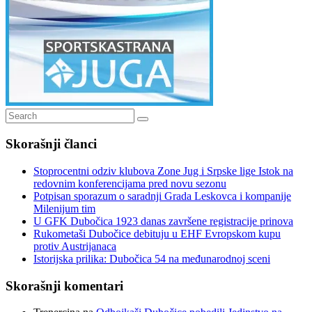
Search
Search
for:
Skorašnji članci
Stoprocentni odziv klubova Zone Jug i Srpske lige Istok na
redovnim konferencijama pred novu sezonu
Potpisan sporazum o saradnji Grada Leskovca i kompanije
Milenijum tim
U GFK Dubočica 1923 danas završene registracije prinova
Rukometaši Dubočice debituju u EHF Evropskom kupu
protiv Austrijanaca
Istorijska prilika: Dubočica 54 na međunarodnoj sceni
Skorašnji komentari