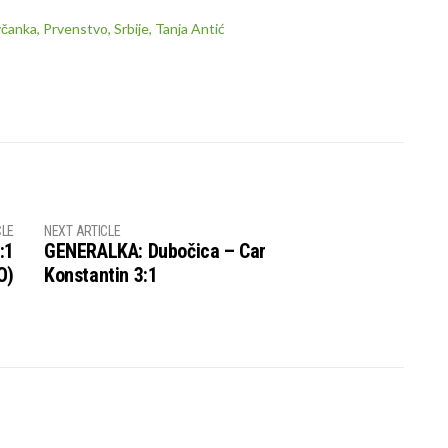
včanka
,
Prvenstvo
,
Srbije
,
Tanja Antić
CLE
NEXT ARTICLE
:1
GENERALKA: Dubočica – Car
O)
Konstantin 3:1