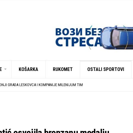
E
KOŠARKA
RUKOMET
OSTALI SPORTOVI
CA 54 NA MEĐUNARODNOJ SCENI
A ZONE JUG I SRPSKE LIGE ISTOK NA REDOVNIM KONFERENCIJAMA PRED NOVU SE
NJI GRADA LESKOVCA I KOMPANIJE MILENIJUM TIM
ZAVRŠENE REGISTRACIJE PRINOVA
UJU U EHF EVROPSKOM KUPU PROTIV AUSTRIJANACA
CA 54 NA MEĐUNARODNOJ SCENI
A ZONE JUG I SRPSKE LIGE ISTOK NA REDOVNIM KONFERENCIJAMA PRED NOVU SE
tić osvojila bronzanu medalju