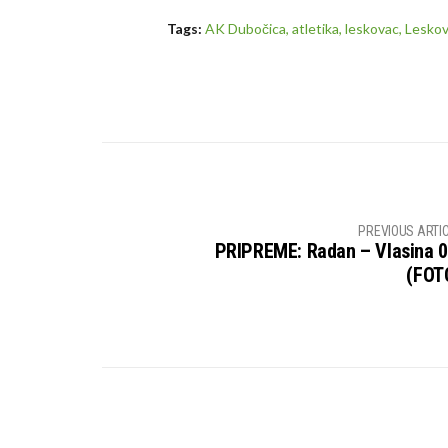
Tags:
AK Dubočica
,
atletika
,
leskovac
,
Lesko
PREVIOUS ARTI
PRIPREME: Radan – Vlasina 0
(FOT