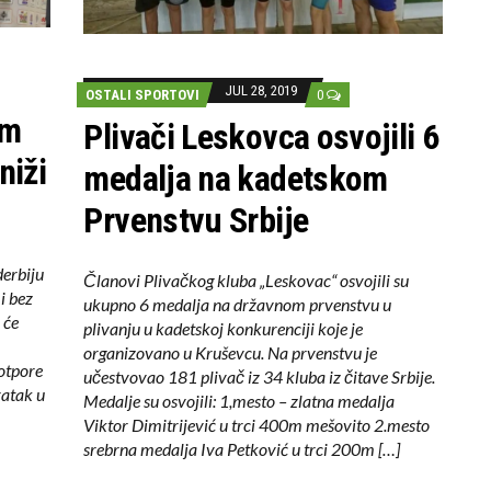
JUL 28, 2019
OSTALI SPORTOVI
0
om
Plivači Leskovca osvojili 6
niži
medalja na kadetskom
Prvenstvu Srbije
derbiju
Članovi Plivačkog kluba „Leskovac“ osvojili su
i bez
ukupno 6 medalja na državnom prvenstvu u
 će
plivanju u kadetskoj konkurenciji koje je
organizovano u Kruševcu. Na prvenstvu je
potpore
učestvovao 181 plivač iz 34 kluba iz čitave Srbije.
ratak u
Medalje su osvojili: 1,mesto – zlatna medalja
Viktor Dimitrijević u trci 400m mešovito 2.mesto
srebrna medalja Iva Petković u trci 200m […]