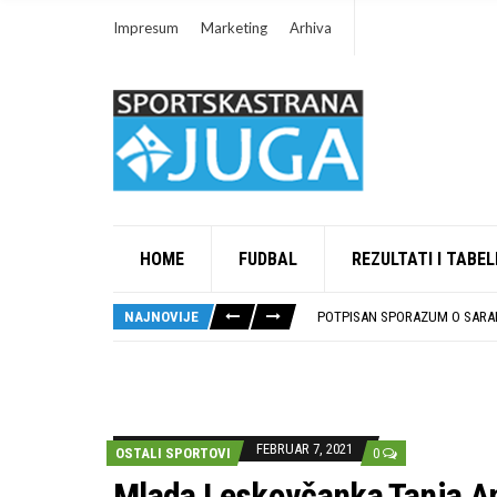
Impresum
Marketing
Arhiva
HOME
FUDBAL
REZULTATI I TABEL
ISTORIJSKA PRILIKA: DUBOČI
STOPROCENTNI ODZIV KLUBOV
NAJNOVIJE
POTPISAN SPORAZUM O SARAD
U GFK DUBOČICA 1923 DANAS 
RUKOMETAŠI DUBOČICE DEBIT
ISTORIJSKA PRILIKA: DUBOČI
STOPROCENTNI ODZIV KLUBOV
FEBRUAR 7, 2021
OSTALI SPORTOVI
0
Mlada Leskovčanka Tanja An