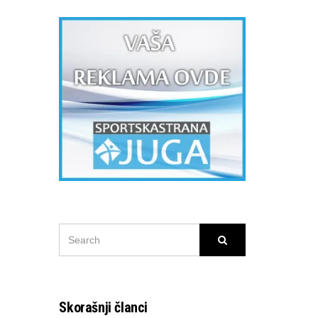
SEARCH
Search
FOR:
Skorašnji članci