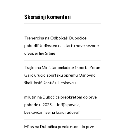
Skorašnji komentari
Trenercina
na
Odbojkaši Dubočice
pobedili Jedinstvo na startu nove sezone
u Super ligi Srbije
Trajko
na
Ministar omladine i sporta Zoran
Gajić uručio sportsku opremu Osnovnoj
školi Josif Kostić u Leskovcu
milutin
na
Dubočica preokretom do prve
pobede u 2025. – Inđija povela,
Leskovčani se na kraju radovali
Milos
na
Dubočica preokretom do prve