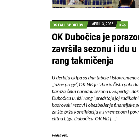
APRIL 3, 2026
OSTALI SPORTOVI
0
OK Dubočica je poraz
završila sezonu i idu u 
rang takmičenja
U derbiju ekipa sa dna tabele i istovremeno 
„južne pruge“, OK Niš je izborio čistu pobedu 
baraža ćeka narednu sezonu u Superligi, dok
Dubočica u niži rang i predstoje joj radikalni
kadrovski rezovi i obezbeđenje finansijske 
za što bržu konslidaciju a s vremenom i pov
elitnu Ligu. Dubočica-OK Niš […]
Podeli ovo: