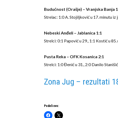
Budućnost (Orašje) – Vranjska Banja 1
Strelac: 1:0 A. Stojiljković u 17. minutu i
Nebeski Anđeli – Jablanica 1:1
Strelci: 0:1 Papović u 29., 1:1 Kostić u 85
Pusta Reka – OFK Kosanica 2:1
Strelci: 1:0 Đenić u 31., 2:0 Danilo Staniši
Zona Jug – rezultati 18
Podeli ovo: