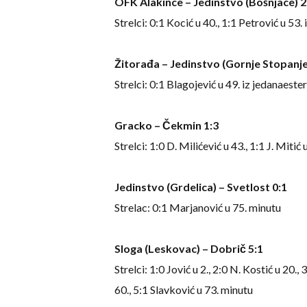
OFK Alakince – Jedinstvo (Bošnjace) 2:
Strelci: 0:1 Kocić u 40., 1:1 Petrović u 53
Žitorađa – Jedinstvo (Gornje Stopanje
Strelci: 0:1 Blagojević u 49. iz jedanaester
Gracko – Čekmin 1:3
Strelci: 1:0 D. Milićević u 43., 1:1 J. Mitić
Jedinstvo (Grdelica) – Svetlost 0:1
Strelac: 0:1 Marjanović u 75. minutu
Sloga (Leskovac) – Dobrič 5:1
Strelci: 1:0 Jović u 2., 2:0 N. Kostić u 20.,
60., 5:1 Slavković u 73. minutu