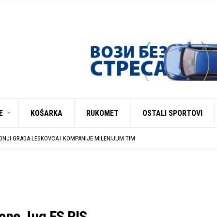
E
KOŠARKA
RUKOMET
OSTALI SPORTOVI
CA 54 NA MEĐUNARODNOJ SCENI
A ZONE JUG I SRPSKE LIGE ISTOK NA REDOVNIM KONFERENCIJAMA PRED NOVU SE
NJI GRADA LESKOVCA I KOMPANIJE MILENIJUM TIM
ZAVRŠENE REGISTRACIJE PRINOVA
UJU U EHF EVROPSKOM KUPU PROTIV AUSTRIJANACA
CA 54 NA MEĐUNARODNOJ SCENI
A ZONE JUG I SRPSKE LIGE ISTOK NA REDOVNIM KONFERENCIJAMA PRED NOVU SE
Zone Jug FS RIS