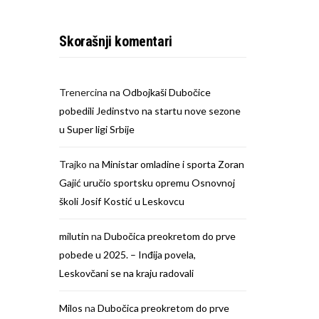
Skorašnji komentari
Trenercina
na
Odbojkaši Dubočice
pobedili Jedinstvo na startu nove sezone
u Super ligi Srbije
Trajko
na
Ministar omladine i sporta Zoran
Gajić uručio sportsku opremu Osnovnoj
školi Josif Kostić u Leskovcu
milutin
na
Dubočica preokretom do prve
pobede u 2025. – Inđija povela,
Leskovčani se na kraju radovali
Milos
na
Dubočica preokretom do prve