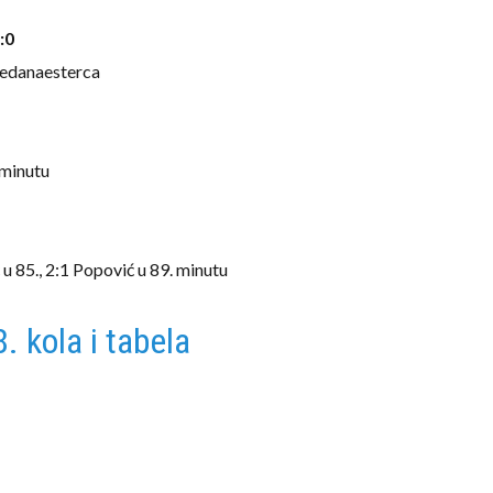
:0
z jedanaesterca
. minutu
ć u 85., 2:1 Popović u 89. minutu
. kola i tabela