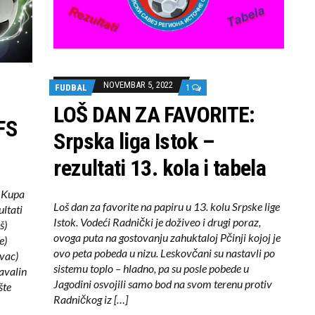
NOVEMBAR 5, 2022
FUDBAL
1
LOŠ DAN ZA FAVORITE:
FS
Srpska liga Istok –
rezultati 13. kola i tabela
a Kupa
Loš dan za favorite na papiru u 13. kolu Srpske lige
ltati
Istok. Vodeći Radnički je doživeo i drugi poraz,
š)
ovoga puta na gostovanju zahuktaloj Pčinji kojoj je
e)
ovo peta pobeda u nizu. Leskovčani su nastavli po
vac)
sistemu toplo – hladno, pa su posle pobede u
avalin
Jagodini osvojili samo bod na svom terenu protiv
šte
Radničkog iz […]