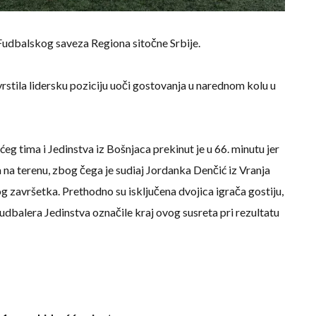
Fudbalskog saveza Regiona sitočne Srbije.
tila lidersku poziciju uoči gostovanja u narednom kolu u
 tima i Jedinstva iz Bošnjaca prekinut je u 66. minutu jer
na terenu, zbog čega je sudiaj Jordanka Denčić iz Vranja
g završetka. Prethodno su isključena dvojica igrača gostiju,
fudbalera Jedinstva označile kraj ovog susreta pri rezultatu