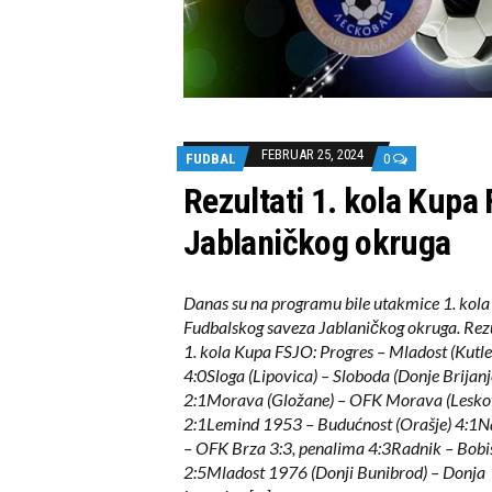
FEBRUAR 25, 2024
FUDBAL
0
Rezultati 1. kola Kupa 
Jablaničkog okruga
Danas su na programu bile utakmice 1. kol
Fudbalskog saveza Jablaničkog okruga. Rezu
1. kola Kupa FSJO: Progres – Mladost (Kutle
4:0Sloga (Lipovica) – Sloboda (Donje Brijanj
2:1Morava (Gložane) – OFK Morava (Lesko
2:1Lemind 1953 – Budućnost (Orašje) 4:1N
– OFK Brza 3:3, penalima 4:3Radnik – Bobi
2:5Mladost 1976 (Donji Bunibrod) – Donja