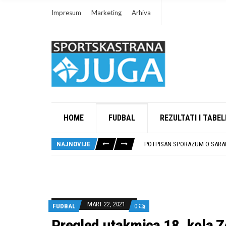
Impresum
Marketing
Arhiva
HOME
FUDBAL
REZULTATI I TABEL
ISTORIJSKA PRILIKA: DUBOČI
STOPROCENTNI ODZIV KLUBOV
NAJNOVIJE
POTPISAN SPORAZUM O SARAD
U GFK DUBOČICA 1923 DANAS 
RUKOMETAŠI DUBOČICE DEBIT
ISTORIJSKA PRILIKA: DUBOČI
STOPROCENTNI ODZIV KLUBOV
MART 22, 2021
FUDBAL
0
Pregled utakmica 18. kola 