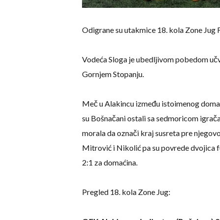
Odigrane su utakmice 18. kola Zone Jug 
Vodeća Sloga je ubedljivom pobedom učvrs
Gornjem Stopanju.
Meč u Alakincu između istoimenog domaćeg
su Bošnačani ostali sa sedmoricom igrača 
morala da označi kraj susreta pre njegovo
Mitrović i Nikolić pa su povrede dvojica 
2:1 za domaćina.
Pregled 18. kola Zone Jug: