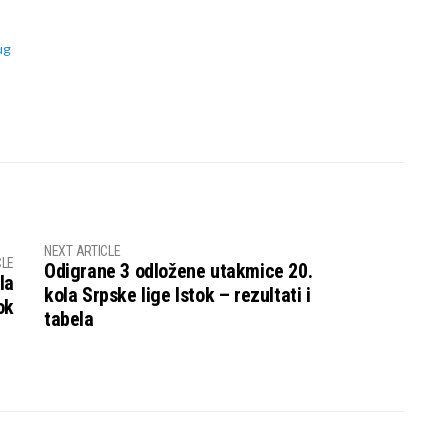
ug
NEXT ARTICLE
CLE
Odigrane 3 odložene utakmice 20.
la
kola Srpske lige Istok – rezultati i
ok
tabela