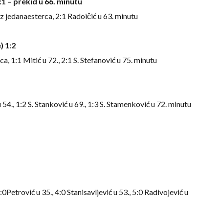
1 – prekid u 66. minutu
. iz jedanaesterca, 2:1 Radoičić u 63. minutu
) 1:2
ca, 1:1 Mitić u 72., 2:1 S. Stefanović u 75. minutu
 u 54., 1:2 S. Stanković u 69., 1:3 S. Stamenković u 72. minutu
 3:0Petrović u 35., 4:0 Stanisavljević u 53., 5:0 Radivojević u