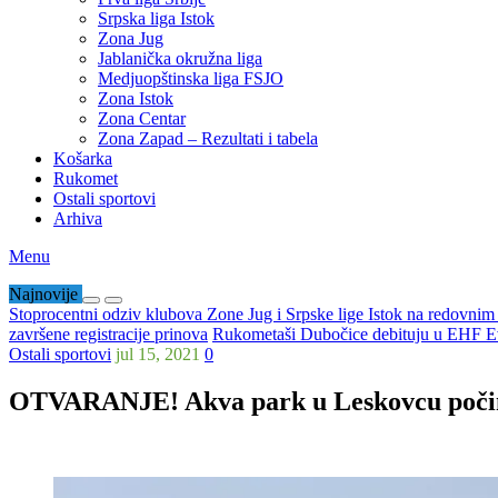
Srpska liga Istok
Zona Jug
Jablanička okružna liga
Medjuopštinska liga FSJO
Zona Istok
Zona Centar
Zona Zapad – Rezultati i tabela
Košarka
Rukomet
Ostali sportovi
Arhiva
Menu
Najnovije
Stoprocentni odziv klubova Zone Jug i Srpske lige Istok na redovni
završene registracije prinova
Rukometaši Dubočice debituju u EHF Ev
Ostali sportovi
jul 15, 2021
0
OTVARANJE! Akva park u Leskovcu počinj