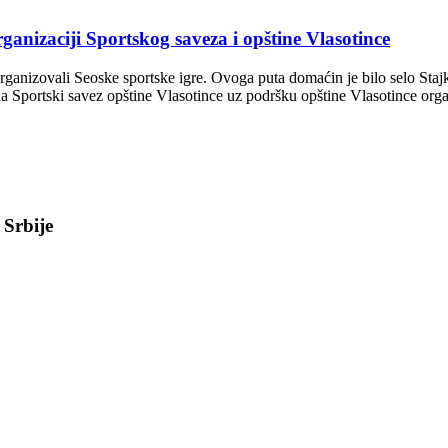
zaciji Sportskog saveza i opštine Vlasotince
 organizovali Seoske sportske igre. Ovoga puta domaćin je bilo selo St
m da Sportski savez opštine Vlasotince uz podršku opštine Vlasotince or
 Srbije