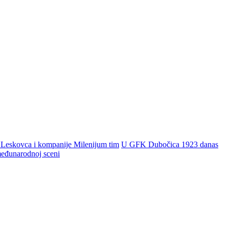
 Leskovca i kompanije Milenijum tim
U GFK Dubočica 1923 danas
 međunarodnoj sceni