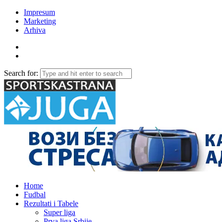
Impresum
Marketing
Arhiva
Search for:
Home
Fudbal
Rezultati i Tabele
Super liga
Prva liga Srbije