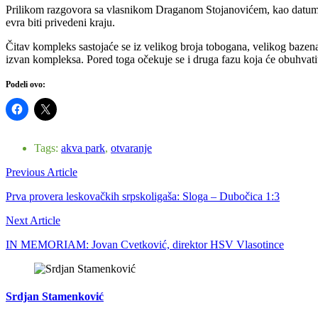
Prilikom razgovora sa vlasnikom Draganom Stojanovićem, kao datum otv
evra biti privedeni kraju.
Čitav kompleks sastojaće se iz velikog broja tobogana, velikog bazena 
izvan kompleksa. Pored toga očekuje se i druga fazu koja će obuhvatit
Podeli ovo:
Tags:
akva park
,
otvaranje
Previous Article
Prva provera leskovačkih srpskoligaša: Sloga – Dubočica 1:3
Next Article
IN MEMORIAM: Jovan Cvetković, direktor HSV Vlasotince
Srdjan Stamenković