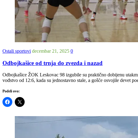
Ostali sportovi
decembar 21, 2025
0
Odbojkašice od trnja do zvezda i nazad
Odbojkašice ŽOK Leskovac 98 izgubile su praktično dobijenu utakmic
vođstvo od 12:6, kada su jednostavno stale, a gošće osvojile devet poe
Podeli ovo: