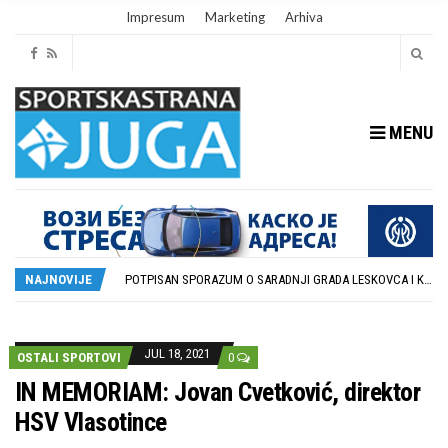
Impresum
Marketing
Arhiva
MENU
ISTORIJSKA PRILIKA: DUBOČICA 54 NA MEĐUNARODNOJ SCENI
STOPROCENTNI ODZIV KLUBOVA ZONE JUG I SRPSKE LIGE ISTOK NA REDOVNIM KONFERENCIJAMA PRED NOVU SEZONU
POTPISAN SPORAZUM O SARADNJI GRADA LESKOVCA I KOMPANIJE MILENIJUM TIM
NAJNOVIJE
U GFK DUBOČICA 1923 DANAS ZAVRŠENE REGISTRACIJE PRINOVA
RUKOMETAŠI DUBOČICE DEBITUJU U EHF EVROPSKOM KUPU PROTIV AUSTRIJANACA
ISTORIJSKA PRILIKA: DUBOČICA 54 NA MEĐUNARODNOJ SCENI
STOPROCENTNI ODZIV KLUBOVA ZONE JUG I SRPSKE LIGE ISTOK NA REDOVNIM KONFERENCIJAMA PRED NOVU SEZONU
JUL 18, 2021
OSTALI SPORTOVI
0
IN MEMORIAM: Jovan Cvetković, direktor
HSV Vlasotince