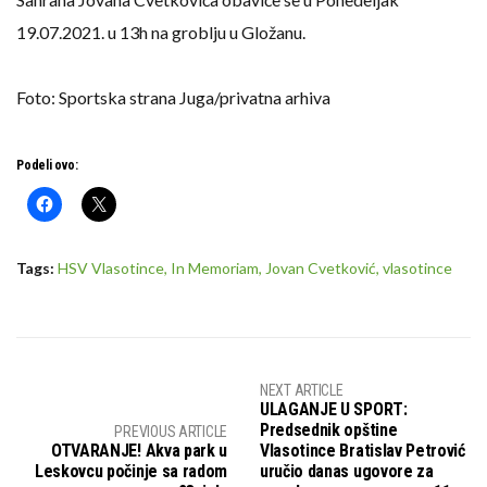
19.07.2021. u 13h na groblju u Gložanu.
Foto: Sportska strana Juga/privatna arhiva
Podeli ovo:
Tags:
HSV Vlasotince
,
In Memoriam
,
Jovan Cvetković
,
vlasotince
NEXT ARTICLE
ULAGANJE U SPORT:
Predsednik opštine
PREVIOUS ARTICLE
OTVARANJE! Akva park u
Vlasotince Bratislav Petrović
Leskovcu počinje sa radom
uručio danas ugovore za