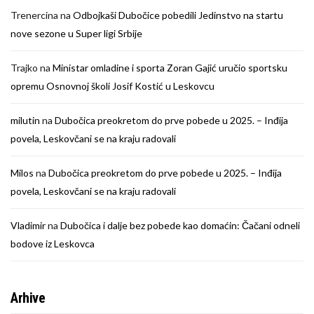
Trenercina
na
Odbojkaši Dubočice pobedili Jedinstvo na startu
nove sezone u Super ligi Srbije
Trajko
na
Ministar omladine i sporta Zoran Gajić uručio sportsku
opremu Osnovnoj školi Josif Kostić u Leskovcu
milutin
na
Dubočica preokretom do prve pobede u 2025. – Inđija
povela, Leskovčani se na kraju radovali
Milos
na
Dubočica preokretom do prve pobede u 2025. – Inđija
povela, Leskovčani se na kraju radovali
Vladimir
na
Dubočica i dalje bez pobede kao domaćin: Čačani odneli
bodove iz Leskovca
Arhive