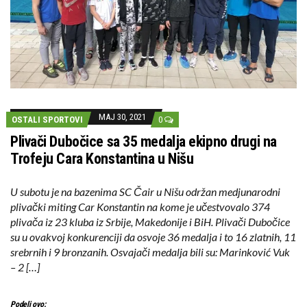
MAJ 30, 2021
OSTALI SPORTOVI
0
Plivači Dubočice sa 35 medalja ekipno drugi na
Trofeju Cara Konstantina u Nišu
U subotu je na bazenima SC Čair u Nišu održan medjunarodni
plivački miting Car Konstantin na kome je učestvovalo 374
plivača iz 23 kluba iz Srbije, Makedonije i BiH. Plivači Dubočice
su u ovakvoj konkurenciji da osvoje 36 medalja i to 16 zlatnih, 11
srebrnih i 9 bronzanih. Osvajači medalja bili su: Marinković Vuk
– 2 […]
Podeli ovo: