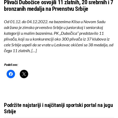
Plivači Dubočice osvojili 11 zlatnih, 20 srebrnih i 7
bronzanih medalja na Prvenstvu Srbije
Od 01.12. do 04.12.2022. na bazenima Klisa u Novom Sadu
održano je zimsko prvenstvo Srbije u juniorskoj i seniorskoj
kategoriji u malim bazenima. PK „Dubočica“ predstavilo 11
plivača, koji su u konkurenciji oko 300 plivača iz 37 klubova iz
cele Srbije uspeli da se vrate u Leskovac okićeni sa 38 medalja, od
čega 11 zlatnih, […]
Podeli ovo:
Podržite najstariji i najčitaniji sportski portal na jugu
Srbije