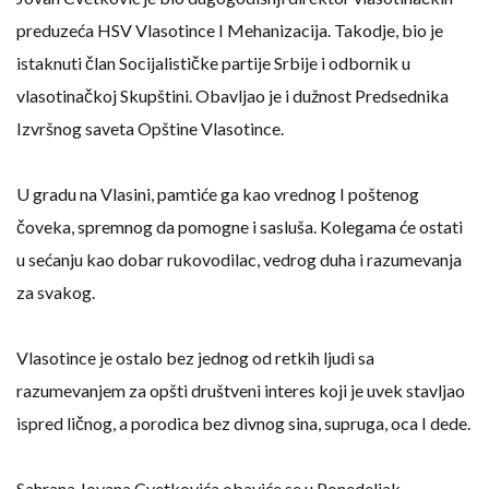
preduzeća HSV Vlasotince I Mehanizacija. Takodje, bio je
istaknuti član Socijalističke partije Srbije i odbornik u
vlasotinačkoj Skupštini. Obavljao je i dužnost Predsednika
Izvršnog saveta Opštine Vlasotince.
U gradu na Vlasini, pamtiće ga kao vrednog I poštenog
čoveka, spremnog da pomogne i sasluša. Kolegama će ostati
u sećanju kao dobar rukovodilac, vedrog duha i razumevanja
za svakog.
Vlasotince je ostalo bez jednog od retkih ljudi sa
razumevanjem za opšti društveni interes koji je uvek stavljao
ispred ličnog, a porodica bez divnog sina, supruga, oca I dede.
Sahrana Jovana Cvetkovića obaviće se u Ponedeljak