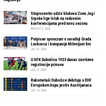
Stoprocentni odziv klubova Zone Jug i
Srpske lige Istok na redovnim
konferencijama pred novu sezonu
AVGUST 2, 2026
Potpisan sporazum o saradnji Grada
Leskovca i kompanije Milenijum tim
JUL 31, 2026
U GFK Dubočica 1923 danas završene
registracije prinova
JUL 31, 2026
Rukometaši Dubočice debituju u EHF
Evropskom kupu protiv Austrijanaca
JUL 15, 2026