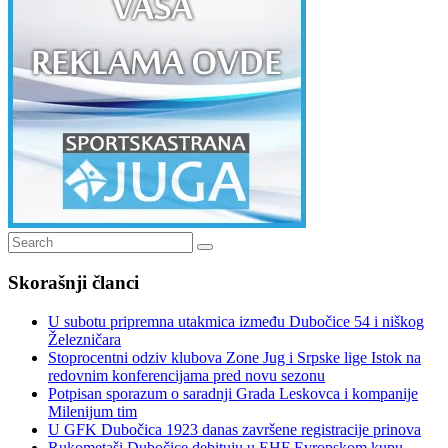
Search
Search
for:
Skorašnji članci
U subotu pripremna utakmica između Dubočice 54 i niškog
Železničara
Stoprocentni odziv klubova Zone Jug i Srpske lige Istok na
redovnim konferencijama pred novu sezonu
Potpisan sporazum o saradnji Grada Leskovca i kompanije
Milenijum tim
U GFK Dubočica 1923 danas završene registracije prinova
Rukometaši Dubočice debituju u EHF Evropskom kupu