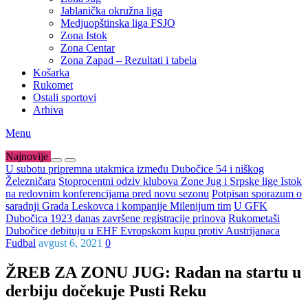
Jablanička okružna liga
Medjuopštinska liga FSJO
Zona Istok
Zona Centar
Zona Zapad – Rezultati i tabela
Košarka
Rukomet
Ostali sportovi
Arhiva
Menu
Najnovije
U subotu pripremna utakmica između Dubočice 54 i niškog
Železničara
Stoprocentni odziv klubova Zone Jug i Srpske lige Istok
na redovnim konferencijama pred novu sezonu
Potpisan sporazum o
saradnji Grada Leskovca i kompanije Milenijum tim
U GFK
Dubočica 1923 danas završene registracije prinova
Rukometaši
Dubočice debituju u EHF Evropskom kupu protiv Austrijanaca
Fudbal
avgust 6, 2021
0
ŽREB ZA ZONU JUG: Radan na startu u
derbiju dočekuje Pusti Reku