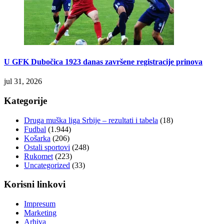
U GFK Dubočica 1923 danas završene registracije prinova
jul 31, 2026
Kategorije
Druga muška liga Srbije – rezultati i tabela
(18)
Fudbal
(1.944)
Košarka
(206)
Ostali sportovi
(248)
Rukomet
(223)
Uncategorized
(33)
Korisni linkovi
Impresum
Marketing
Arhiva