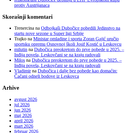
protiv Austrijanaca
Skorašnji komentari
Trenercina
na
Odbojkaši Dubočice pobedili Jedinstvo na
startu nove sezone u Super ligi Srbije
Trajko
na
Ministar omladine i sporta Zoran Gajić uručio
sportsku opremu Osnovnoj školi Josif Kostić u Leskovcu
milutin
na
Dubočica preokretom do prve pobede u 2025. –
Inđija povela, Leskovčani se na kraju radovali
Milos
na
Dubočica preokretom do prve pobede u 2025. –
Inđija povela, Leskovčani se na kraju radovali
Vladimir
na
Dubočica i dalje bez pobede kao domaćin:
Čačani odneli bodove iz Leskovca
Arhive
avgust 2026
jul 2026
jun 2026
maj 2026
april 2026
mart 2026
februar 2026