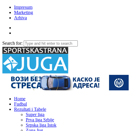
Impresum
Marketing
Arhiva
Search for:
Home
Fudbal
Rezultati i Tabele
Super liga
Prva liga Srbije
Srpska liga Istok
Zona Jug