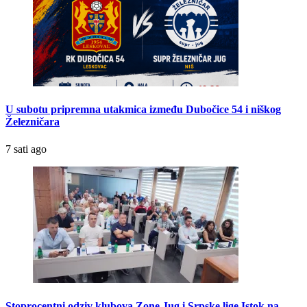
U subotu pripremna utakmica između Dubočice 54 i niškog
Železničara
7 sati ago
Stoprocentni odziv klubova Zone Jug i Srpske lige Istok na