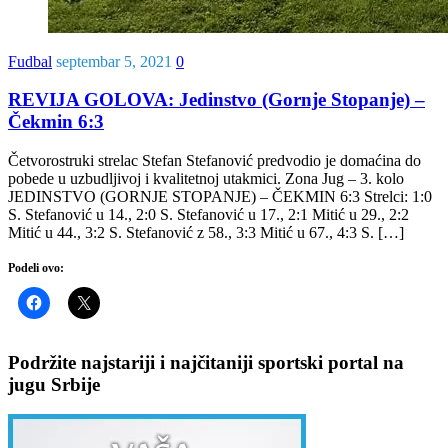
Fudbal
septembar 5, 2021
0
REVIJA GOLOVA: Jedinstvo (Gornje Stopanje) –
Čekmin 6:3
Četvorostruki strelac Stefan Stefanović predvodio je domaćina do
pobede u uzbudljivoj i kvalitetnoj utakmici. Zona Jug – 3. kolo
JEDINSTVO (GORNJE STOPANJE) – ČEKMIN 6:3 Strelci: 1:0
S. Stefanović u 14., 2:0 S. Stefanović u 17., 2:1 Mitić u 29., 2:2
Mitić u 44., 3:2 S. Stefanović z 58., 3:3 Mitić u 67., 4:3 S. […]
Podeli ovo:
Podržite najstariji i najčitaniji sportski portal na
jugu Srbije