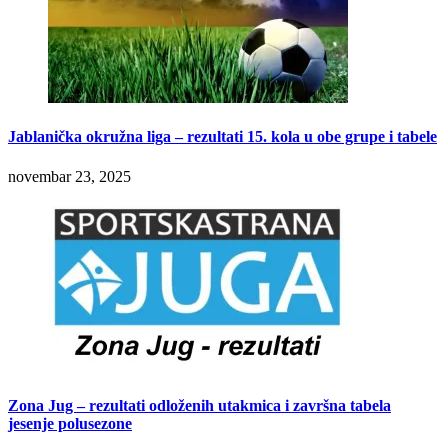
Jablanička okružna liga – rezultati 15. kola u obe grupe i tabele
novembar 23, 2025
Zona Jug – rezultati odloženih utakmica i završna tabela
jesenje polusezone