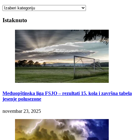
Kategorije
Istaknuto
Međuopštinska liga FSJO – rezultati 15. kola i završna tabela
jesenje polusezone
novembar 23, 2025