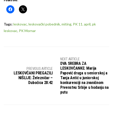
Podeli ovo:
Tags:
leskovac
,
leskovački pobednik
,
miting
,
PK 11. april
,
pk
leskovac
,
PK Mornar
NEXT ARTICLE
DVA SREBRA ZA
LESKOVČANKE: Marija
PREVIOUS ARTICLE
LESKOVČANI PREGAZILI
Papović druga u seniorskoj a
NIŠLIJE: Železničar –
Tanja Antić u juniorskoj
Dubočica 28:42
konkurenciji na zvaničnom
Prvenstvu Srbije u hodanju na
putu