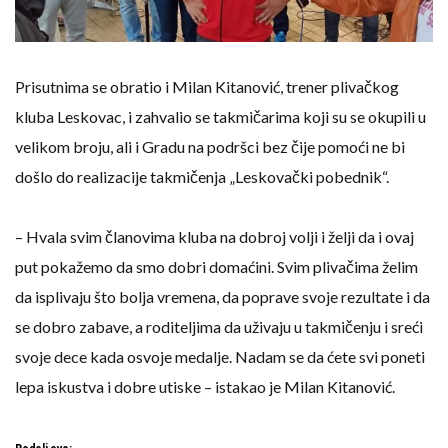
Prisutnima se obratio i Milan Kitanović, trener plivačkog
kluba Leskovac, i zahvalio se takmičarima koji su se okupili u
velikom broju, ali i Gradu na podršci bez čije pomoći ne bi
došlo do realizacije takmičenja „Leskovački pobednik“.
– Hvala svim članovima kluba na dobroj volji i želji da i ovaj
put pokažemo da smo dobri domaćini. Svim plivačima želim
da isplivaju što bolja vremena, da poprave svoje rezultate i da
se dobro zabave, a roditeljima da uživaju u takmičenju i sreći
svoje dece kada osvoje medalje. Nadam se da ćete svi poneti
lepa iskustva i dobre utiske – istakao je Milan Kitanović.