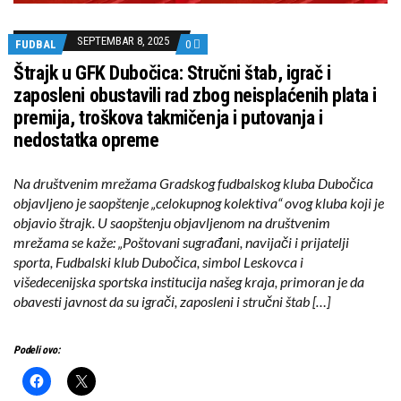
SEPTEMBAR 8, 2025
FUDBAL
0
Štrajk u GFK Dubočica: Stručni štab, igrač i
zaposleni obustavili rad zbog neisplaćenih plata i
premija, troškova takmičenja i putovanja i
nedostatka opreme
Na društvenim mrežama Gradskog fudbalskog kluba Dubočica
objavljeno je saopštenje „celokupnog kolektiva“ ovog kluba koji je
objavio štrajk. U saopštenju objavljenom na društvenim
mrežama se kaže: „Poštovani sugrađani, navijači i prijatelji
sporta, Fudbalski klub Dubočica, simbol Leskovca i
višedecenijska sportska institucija našeg kraja, primoran je da
obavesti javnost da su igrači, zaposleni i stručni štab […]
Podeli ovo: