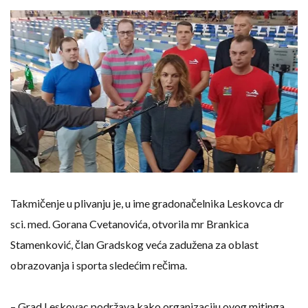
Takmičenje u plivanju je, u ime gradonačelnika Leskovca dr
sci. med. Gorana Cvetanovića, otvorila mr Brankica
Stamenković, član Gradskog veća zadužena za oblast
obrazovanja i sporta sledećim rečima.
– Grad Leskovac podržava kako organizaciju ovog mitinga,