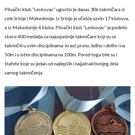
Plivački klub “Leskovac“ ugostio je danas 306 takmičara iz
cele Srbije i Makedonije. Iz Srbije je učešće uzelo 17 klubova,
a iz Makedonije 4 kluba. Plivački klub “Leskovac“ je podelio
skoro 400 medalja za najuspešnije takmičare koji su se
takmičili u svim disciplinama kraul, prsno, leđno i delfin i na
50m i u istim disciplinama na 100m. Pored toga bile su i
štafete koje su jedan od najlepših i najjatraktivnijeg dela
samog takmičenja.