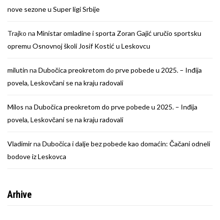
nove sezone u Super ligi Srbije
Trajko
na
Ministar omladine i sporta Zoran Gajić uručio sportsku
opremu Osnovnoj školi Josif Kostić u Leskovcu
milutin
na
Dubočica preokretom do prve pobede u 2025. – Inđija
povela, Leskovčani se na kraju radovali
Milos
na
Dubočica preokretom do prve pobede u 2025. – Inđija
povela, Leskovčani se na kraju radovali
Vladimir
na
Dubočica i dalje bez pobede kao domaćin: Čačani odneli
bodove iz Leskovca
Arhive