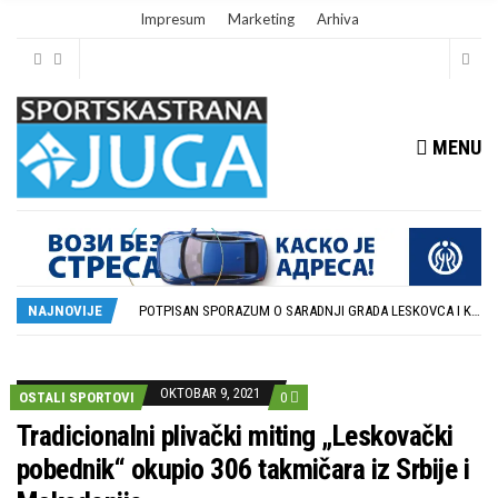
Impresum
Marketing
Arhiva
MENU
ISTORIJSKA PRILIKA: DUBOČICA 54 NA MEĐUNARODNOJ SCENI
STOPROCENTNI ODZIV KLUBOVA ZONE JUG I SRPSKE LIGE ISTOK NA REDOVNIM KONFERENCIJAMA PRED NOVU SEZONU
POTPISAN SPORAZUM O SARADNJI GRADA LESKOVCA I KOMPANIJE MILENIJUM TIM
NAJNOVIJE
U GFK DUBOČICA 1923 DANAS ZAVRŠENE REGISTRACIJE PRINOVA
RUKOMETAŠI DUBOČICE DEBITUJU U EHF EVROPSKOM KUPU PROTIV AUSTRIJANACA
ISTORIJSKA PRILIKA: DUBOČICA 54 NA MEĐUNARODNOJ SCENI
STOPROCENTNI ODZIV KLUBOVA ZONE JUG I SRPSKE LIGE ISTOK NA REDOVNIM KONFERENCIJAMA PRED NOVU SEZONU
OKTOBAR 9, 2021
OSTALI SPORTOVI
0
Tradicionalni plivački miting „Leskovački
pobednik“ okupio 306 takmičara iz Srbije i