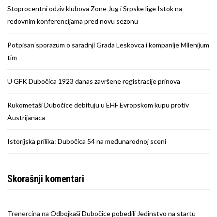
Stoprocentni odziv klubova Zone Jug i Srpske lige Istok na
redovnim konferencijama pred novu sezonu
Potpisan sporazum o saradnji Grada Leskovca i kompanije Milenijum
tim
U GFK Dubočica 1923 danas završene registracije prinova
Rukometaši Dubočice debituju u EHF Evropskom kupu protiv
Austrijanaca
Istorijska prilika: Dubočica 54 na međunarodnoj sceni
Skorašnji komentari
Trenercina
na
Odbojkaši Dubočice pobedili Jedinstvo na startu