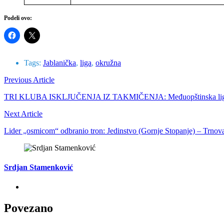
Podeli ovo:
Tags:
Jablanička
,
liga
,
okružna
Previous Article
TRI KLUBA ISKLJUČENJA IZ TAKMIČENJA: Međuopštinska liga FSJO
Next Article
Lider „osmicom“ odbranio tron: Jedinstvo (Gornje Stopanje) – Trnov
Srdjan Stamenković
Povezano