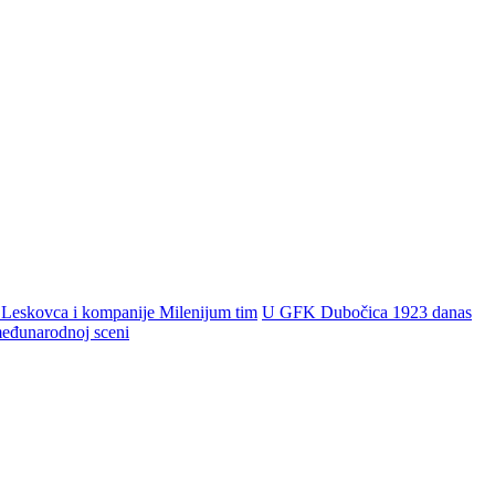
 Leskovca i kompanije Milenijum tim
U GFK Dubočica 1923 danas
 međunarodnoj sceni