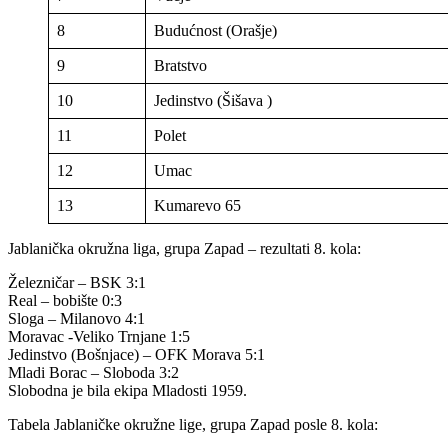
8
Budućnost (Orašje)
9
Bratstvo
10
Jedinstvo (Šišava )
11
Polet
12
Umac
13
Kumarevo 65
Jablanička okružna liga, grupa Zapad – rezultati 8. kola:
Železničar – BSK 3:1
Real – bobište 0:3
Sloga – Milanovo 4:1
Moravac -Veliko Trnjane 1:5
Jedinstvo (Bošnjace) – OFK Morava 5:1
Mladi Borac – Sloboda 3:2
Slobodna je bila ekipa Mladosti 1959.
Tabela Jablaničke okružne lige, grupa Zapad posle 8. kola: