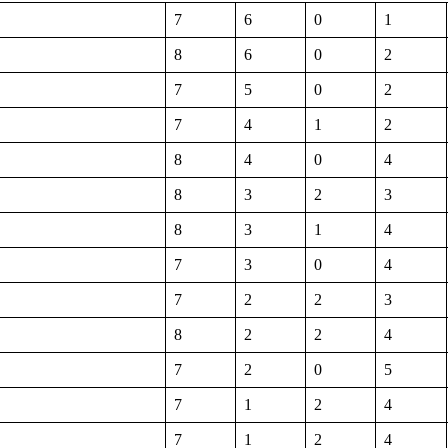
7
6
0
1
8
6
0
2
7
5
0
2
7
4
1
2
8
4
0
4
8
3
2
3
8
3
1
4
7
3
0
4
7
2
2
3
8
2
2
4
7
2
0
5
7
1
2
4
7
1
2
4