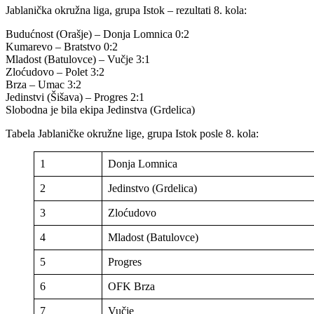
Jablanička okružna liga, grupa Istok – rezultati 8. kola:
Budućnost (Orašje) – Donja Lomnica 0:2
Kumarevo – Bratstvo 0:2
Mladost (Batulovce) – Vučje 3:1
Zloćudovo – Polet 3:2
Brza – Umac 3:2
Jedinstvi (Šišava) – Progres 2:1
Slobodna je bila ekipa Jedinstva (Grdelica)
Tabela Jablaničke okružne lige, grupa Istok posle 8. kola:
1
Donja Lomnica
2
Jedinstvo (Grdelica)
3
Zloćudovo
4
Mladost (Batulovce)
5
Progres
6
OFK Brza
7
Vučje