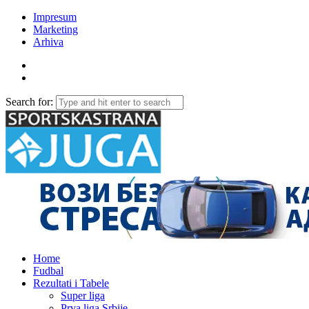
Impresum
Marketing
Arhiva
Search for:
Home
Fudbal
Rezultati i Tabele
Super liga
Prva liga Srbije