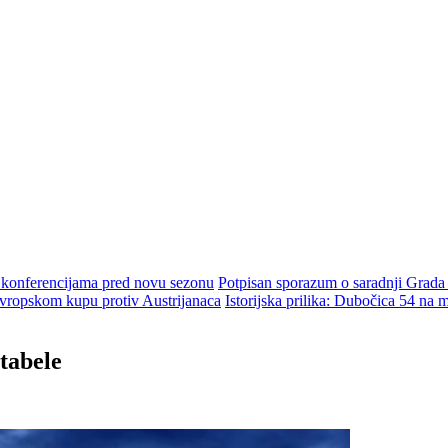
m konferencijama pred novu sezonu
Potpisan sporazum o saradnji Grada
ropskom kupu protiv Austrijanaca
Istorijska prilika: Dubočica 54 na
 tabele