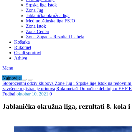
Srpska liga Istok
Zona Jug
Jablanička okružna liga
Medjuopštinska liga FSJO
Zona Istok
Zona Centar
Zona Zapad – Rezultati i tabela
Košarka
Rukomet
Ostali sportovi
Arhiva
Menu
Najnovije
Stoprocentni odziv klubova Zone Jug i Srpske lige Istok na redovni
završene registracije prinova
Rukometaši Dubočice debituju u EHF Ev
Fudbal
oktobar 10, 2021
0
Jablanička okružna liga, rezultati 8. kola i