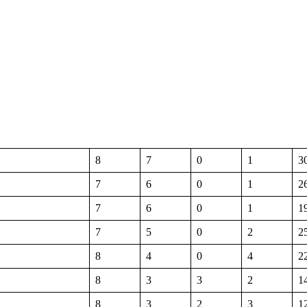
8
7
0
1
3
7
6
0
1
2
7
6
0
1
1
7
5
0
2
2
8
4
0
4
2
8
3
3
2
1
8
3
2
3
1