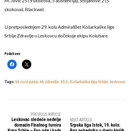
M. Jović 25 (9 skokova, 5 asistencija), Stojanović 2 (5
skokova), Blackwel.
U pretposlednjem 29. kolu AdmiralBet Košarkaške lige
Srbije Zdravlje u Leskovcu dočekuje ekipu Kolubare.
Podeli ovo:
Tags:
kk novi pazar
,
kk zdravlje
,
KLS
,
Košarkaška liga Srbije
,
leskovac
PREVIOUS ARTICLE
Leskovac sledeće nedelje
NEXT ARTICLE
domaćin Finalnog turnira
Srpska liga Istok, 19. kolo:
Kupa Srbije – Evo gde i kada
Bez pobednika u duelu bivših