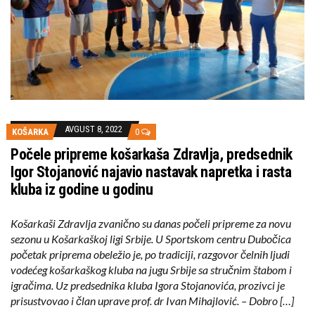
AVGUST 8, 2022
KOŠARKA
0
Počele pripreme košarkaša Zdravlja, predsednik
Igor Stojanović najavio nastavak napretka i rasta
kluba iz godine u godinu
Košarkaši Zdravlja zvanično su danas počeli pripreme za novu
sezonu u Košarkaškoj ligi Srbije. U Sportskom centru Dubočica
početak priprema obeležio je, po tradiciji, razgovor čelnih ljudi
vodećeg košarkaškog kluba na jugu Srbije sa stručnim štabom i
igračima. Uz predsednika kluba Igora Stojanovića, prozivci je
prisustvovao i član uprave prof. dr Ivan Mihajlović. – Dobro […]