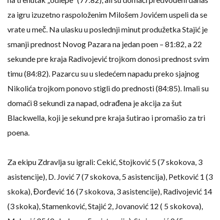
za igru izuzetno raspoloženim Milošem Jovićem uspeli da se
vrate u meč. Na ulasku u poslednji minut produžetka Stajić je
smanji prednost Novog Pazara na jedan poen – 81:82, a 22
sekunde pre kraja Radivojević trojkom donosi prednost svim
timu (84:82). Pazarcu su u sledećem napadu preko sjajnog
Nikolića trojkom ponovo stigli do prednosti (84:85). Imali su
domaći 8 sekundi za napad, odrađena je akcija za šut
Blackwella, koji je sekund pre kraja šutirao i promašio za tri
poena.
Za ekipu Zdravlja su igrali: Cekić, Stojković 5 (7 skokova, 3
asistencije), D. Jović 7 (7 skokova, 5 asistencija), Petković 1 (3
skoka), Đorđević 16 (7 skokova, 3 asistencije), Radivojević 14
(3 skoka), Stamenković, Stajić 2, Jovanović 12 ( 5 skokova),