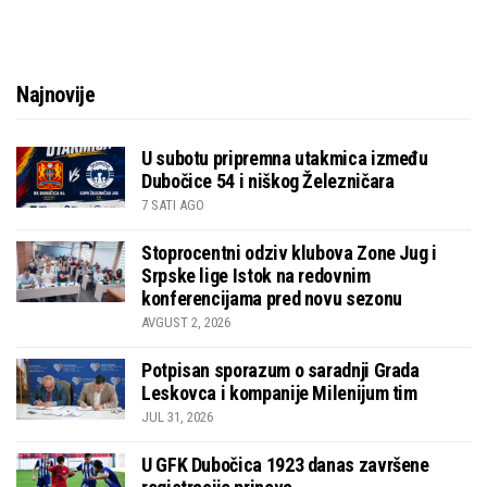
Najnovije
U subotu pripremna utakmica između
Dubočice 54 i niškog Železničara
7 SATI AGO
Stoprocentni odziv klubova Zone Jug i
Srpske lige Istok na redovnim
konferencijama pred novu sezonu
AVGUST 2, 2026
Potpisan sporazum o saradnji Grada
Leskovca i kompanije Milenijum tim
JUL 31, 2026
U GFK Dubočica 1923 danas završene