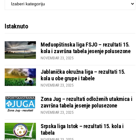
KATEGORIJE
Istaknuto
Međuopštinska liga FSJO – rezultati 15.
kola i završna tabela jesenje polusezone
NOVEMBAR 23, 2025
Jablanička okružna liga – rezultati 15.
kola u obe grupe i tabele
NOVEMBAR 23, 2025
Zona Jug – rezultati odloženih utakmica i
završna tabela jesenje polusezone
NOVEMBAR 23, 2025
Srpska liga Istok – rezultati 15. kola i
tabela
NOVEMBAR 23, 2025