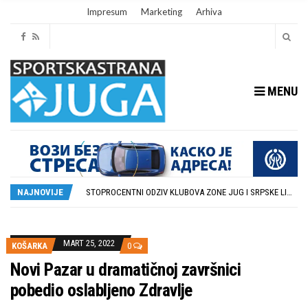
Impresum
Marketing
Arhiva
MENU
RUKOMETAŠI DUBOČICE DEBITUJU U EHF EVROPSKOM KUPU PROTIV AUSTRIJANACA
U SUBOTU PRIPREMNA UTAKMICA IZMEĐU DUBOČICE 54 I NIŠKOG ŽELEZNIČARA
STOPROCENTNI ODZIV KLUBOVA ZONE JUG I SRPSKE LIGE ISTOK NA REDOVNIM KONFERENCIJAMA PRED NOVU SEZONU
NAJNOVIJE
POTPISAN SPORAZUM O SARADNJI GRADA LESKOVCA I KOMPANIJE MILENIJUM TIM
U GFK DUBOČICA 1923 DANAS ZAVRŠENE REGISTRACIJE PRINOVA
RUKOMETAŠI DUBOČICE DEBITUJU U EHF EVROPSKOM KUPU PROTIV AUSTRIJANACA
U SUBOTU PRIPREMNA UTAKMICA IZMEĐU DUBOČICE 54 I NIŠKOG ŽELEZNIČARA
MART 25, 2022
KOŠARKA
0
Novi Pazar u dramatičnoj završnici
pobedio oslabljeno Zdravlje