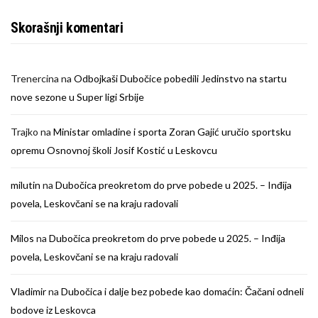
Skorašnji komentari
Trenercina
na
Odbojkaši Dubočice pobedili Jedinstvo na startu
nove sezone u Super ligi Srbije
Trajko
na
Ministar omladine i sporta Zoran Gajić uručio sportsku
opremu Osnovnoj školi Josif Kostić u Leskovcu
milutin
na
Dubočica preokretom do prve pobede u 2025. – Inđija
povela, Leskovčani se na kraju radovali
Milos
na
Dubočica preokretom do prve pobede u 2025. – Inđija
povela, Leskovčani se na kraju radovali
Vladimir
na
Dubočica i dalje bez pobede kao domaćin: Čačani odneli
bodove iz Leskovca