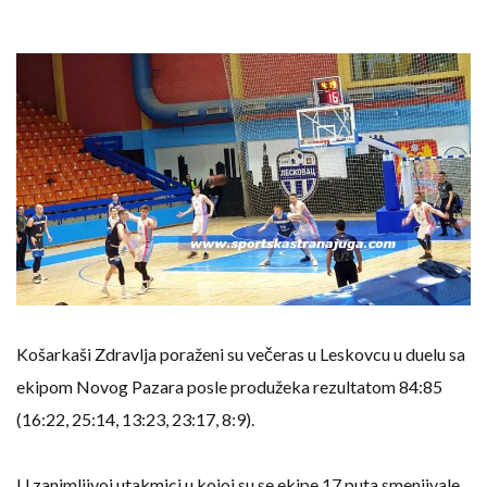
Košarkaši Zdravlja poraženi su večeras u Leskovcu u duelu sa
ekipom Novog Pazara posle produžeka rezultatom 84:85
(16:22, 25:14, 13:23, 23:17, 8:9).
U zanimljivoj utakmici u kojoj su se ekipe 17 puta smenjivale