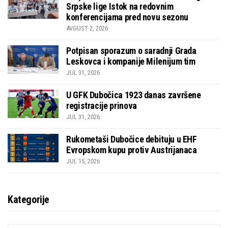
Srpske lige Istok na redovnim
konferencijama pred novu sezonu
AVGUST 2, 2026
Potpisan sporazum o saradnji Grada
Leskovca i kompanije Milenijum tim
JUL 31, 2026
U GFK Dubočica 1923 danas završene
registracije prinova
JUL 31, 2026
Rukometaši Dubočice debituju u EHF
Evropskom kupu protiv Austrijanaca
JUL 15, 2026
Kategorije