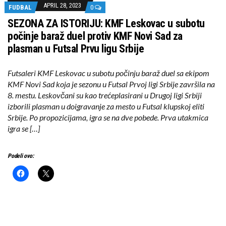
APRIL 28, 2023
FUDBAL
0
SEZONA ZA ISTORIJU: KMF Leskovac u subotu
počinje baraž duel protiv KMF Novi Sad za
plasman u Futsal Prvu ligu Srbije
Futsaleri KMF Leskovac u subotu počinju baraž duel sa ekipom
KMF Novi Sad koja je sezonu u Futsal Prvoj ligi Srbije završila na
8. mestu. Leskovčani su kao trećeplasirani u Drugoj ligi Srbiji
izborili plasman u doigravanje za mesto u Futsal klupskoj eliti
Srbije. Po propozicijama, igra se na dve pobede. Prva utakmica
igra se […]
Podeli ovo: