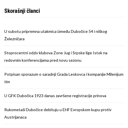
Skorašnji članci
U subotu pripremna utakmica između Dubočice 54 i niškog
Železničara
Stoprocentni odziv klubova Zone Jug i Srpske lige Istok na
redovnim konferencijama pred novu sezonu
Potpisan sporazum o saradnji Grada Leskovca i kompanije Milenijum
tim
U GFK Dubočica 1923 danas završene registracije prinova
Rukometaši Dubočice debituju u EHF Evropskom kupu protiv
Austrijanaca