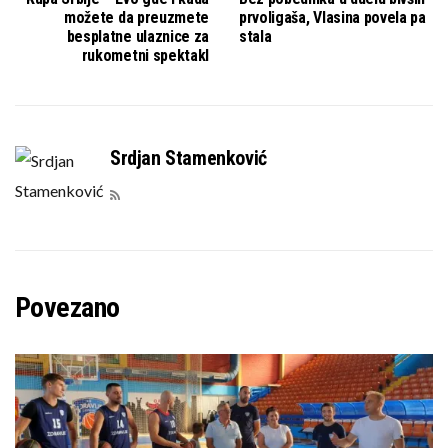
možete da preuzmete
prvoligaša, Vlasina povela pa
besplatne ulaznice za
stala
rukometni spektakl
Srdjan Stamenković
Povezano