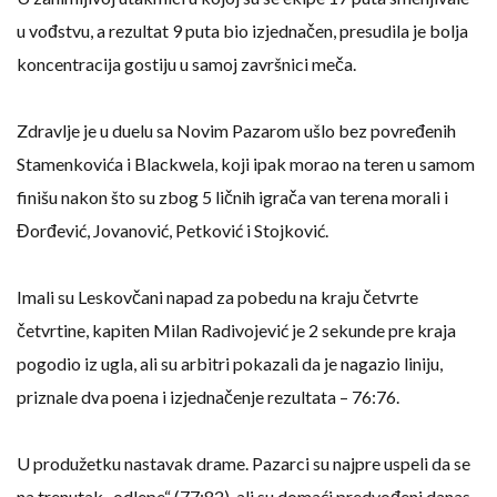
u vođstvu, a rezultat 9 puta bio izjednačen, presudila je bolja
koncentracija gostiju u samoj završnici meča.
Zdravlje je u duelu sa Novim Pazarom ušlo bez povređenih
Stamenkovića i Blackwela, koji ipak morao na teren u samom
finišu nakon što su zbog 5 ličnih igrača van terena morali i
Đorđević, Jovanović, Petković i Stojković.
Imali su Leskovčani napad za pobedu na kraju četvrte
četvrtine, kapiten Milan Radivojević je 2 sekunde pre kraja
pogodio iz ugla, ali su arbitri pokazali da je nagazio liniju,
priznale dva poena i izjednačenje rezultata – 76:76.
U produžetku nastavak drame. Pazarci su najpre uspeli da se
na trenutak „odlepe“ (77:82), ali su domaći predvođeni danas