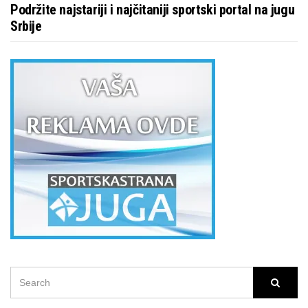
Podržite najstariji i najčitaniji sportski portal na jugu
Srbije
SEARCH
Searc
FOR: