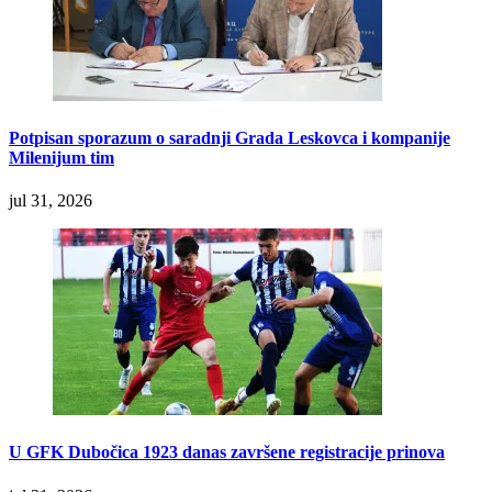
Potpisan sporazum o saradnji Grada Leskovca i kompanije
Milenijum tim
jul 31, 2026
U GFK Dubočica 1923 danas završene registracije prinova