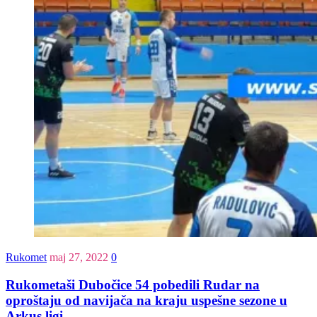
Rukomet
maj 27, 2022
0
Rukometaši Dubočice 54 pobedili Rudar na
oproštaju od navijača na kraju uspešne sezone u
Arkus ligi