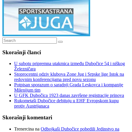
Search
Search
for:
Skorašnji članci
U subotu pripremna utakmica između Dubočice 54 i niškog
Železničara
Stoprocentni odziv klubova Zone Jug i Srpske lige Istok na
redovnim konferencijama pred novu sezonu
Potpisan sporazum o saradnji Grada Leskovca i kompanije
Milenijum tim
U GFK Dubočica 1923 danas završene registracije prinova
Rukometaši Dubočice debituju u EHF Evropskom kupu
protiv Austrijanaca
Skorašnji komentari
Trenercina
na
Odbojkaši Dubočice pobedili Jedinstvo na