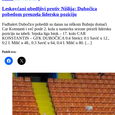
Leskovčani ubedljivi protiv Nišlija: Dubočica
pobedom preuzela lidersku poziciju
Fudbaleri Dubočice pobedili su danas na niškom Bubnju domaći
Car Konstanti i već posle 2. kola u nastavku sezone prezeli lidersku
poziciju na tabeli. Srpska liga Istok – 17. kolo CAR
KONSTANTIN – GFK DUBOČICA 0:4 Strelci: 0:1 Savić u 12.,
0:2 I. Milić u 48., 0:3 Savić u 64, 0:4 I. Milić u 80. […]
Podeli ovo: