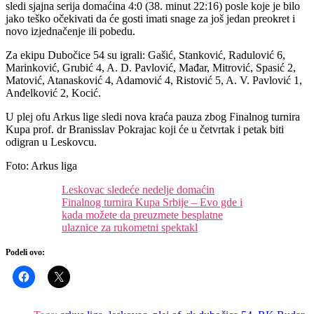
sledi sjajna serija domaćina 4:0 (38. minut 22:16) posle koje je bilo
jako teško očekivati da će gosti imati snage za još jedan preokret i
novo izjednačenje ili pobedu.
Za ekipu Dubočice 54 su igrali: Gašić, Stanković, Radulović 6,
Marinković, Grubić 4, A. D. Pavlović, Mađar, Mitrović, Spasić 2,
Matović, Atanasković 4, Adamović 4, Ristović 5, A. V. Pavlović 1,
Anđelković 2, Kocić.
U plej ofu Arkus lige sledi nova kraća pauza zbog Finalnog turnira
Kupa prof. dr Branisslav Pokrajac koji će u četvrtak i petak biti
odigran u Leskovcu.
Foto: Arkus liga
Leskovac sledeće nedelje domaćin
Finalnog turnira Kupa Srbije – Evo gde i
kada možete da preuzmete besplatne
ulaznice za rukometni spektakl
Podeli ovo: