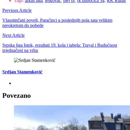
Tags:
arkus liga
,
leskovac
,
plej of
,
rk dubočica 54
,
RK Rudar
Previous Article
Vlasotinčani poveli, Paraćinci u poslednjih pola sata velikim
preokretom do pobede
Next Article
Srpska liga Istok, rezultati 19. kola i tabela: Trayal i Budućnost
izjednačeni na vrhu
Srdjan Stamenković
Povezano