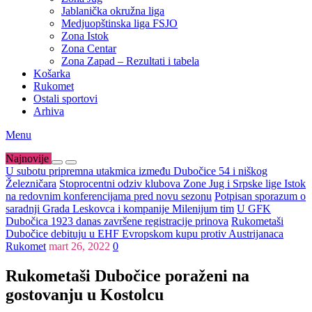
Jablanička okružna liga
Medjuopštinska liga FSJO
Zona Istok
Zona Centar
Zona Zapad – Rezultati i tabela
Košarka
Rukomet
Ostali sportovi
Arhiva
Menu
Najnovije
U subotu pripremna utakmica između Dubočice 54 i niškog
Železničara
Stoprocentni odziv klubova Zone Jug i Srpske lige Istok
na redovnim konferencijama pred novu sezonu
Potpisan sporazum o
saradnji Grada Leskovca i kompanije Milenijum tim
U GFK
Dubočica 1923 danas završene registracije prinova
Rukometaši
Dubočice debituju u EHF Evropskom kupu protiv Austrijanaca
Rukomet
mart 26, 2022
0
Rukometaši Dubočice poraženi na
gostovanju u Kostolcu