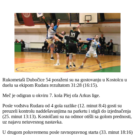
Rukometaši Dubočice 54 poraženi su na gostovanju u Kostolcu u
duelu sa ekipom Rudara rezultatom 31:28 (16:15).
Meč je odigran u okviru 7. kola Plej ofa Arkus lige.
Posle vođstva Rudara od 4 gola razlike (12. minut 8:4) gosti su
preuzeli kontrolu naddešavanjima na parketu i stigli do izjednačenja
(25. minut 13:13). Kostolčani su na odmor otišli sa golom prednosti,
uz najavu neiuvesnog nastavka.
U drugom poluvremenu posle ravnopravnog starta (33. minut 18:16)