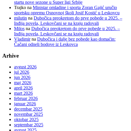
startu nove sezone u Super ligi Srbije
Trajko
na
Ministar omladine i sporta Zoran Gajić uručio
sportsku opremu Osnovnoj školi Josif Kostić u Leskovcu
milutin
na
Dubočica preokretom do prve pobede u 2025. –
Inđija povela, Leskovčani se na kraju radovali
Milos
na
Dubočica preokretom do prve pobede u 2025. –
Inđija povela, Leskovčani se na kraju radovali
Vladimir
na
Dubočica i dalje bez pobede kao domaćin:
Čačani odneli bodove iz Leskovca
Arhive
avgust 2026
jul 2026
jun 2026
maj 2026
april 2026
mart 2026
februar 2026
januar 2026
decembar 2025
novembar 2025
oktobar 2025
septembar 2025
avgust 2025