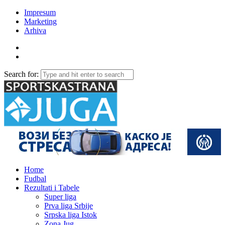
Impresum
Marketing
Arhiva
Search for:
Home
Fudbal
Rezultati i Tabele
Super liga
Prva liga Srbije
Srpska liga Istok
Zona Jug