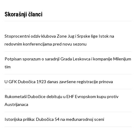
Skorašnji članci
Stoprocentni odziv klubova Zone Jug i Srpske lige Istok na
redovnim konferencijama pred novu sezonu
Potpisan sporazum o saradnji Grada Leskovca i kompanije Milenijum
tim
U GFK Dubočica 1923 danas završene registracije prinova
Rukometaši Dubočice debituju u EHF Evropskom kupu protiv
Austrijanaca
Istorijska prilika: Dubočica 54 na međunarodnoj sceni