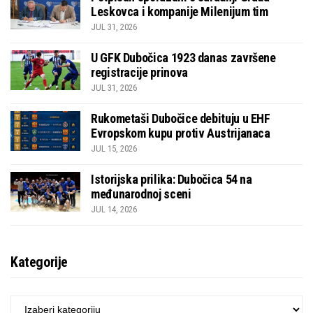
Leskovca i kompanije Milenijum tim
JUL 31, 2026
U GFK Dubočica 1923 danas završene
registracije prinova
JUL 31, 2026
Rukometaši Dubočice debituju u EHF
Evropskom kupu protiv Austrijanaca
JUL 15, 2026
Istorijska prilika: Dubočica 54 na
međunarodnoj sceni
JUL 14, 2026
Kategorije
KATEGORIJE