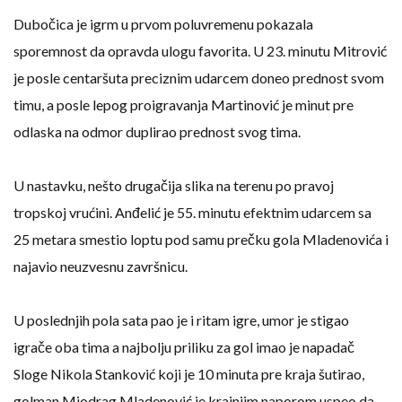
Dubočica je igrm u prvom poluvremenu pokazala
sporemnost da opravda ulogu favorita. U 23. minutu Mitrović
je posle centaršuta preciznim udarcem doneo prednost svom
timu, a posle lepog proigravanja Martinović je minut pre
odlaska na odmor duplirao prednost svog tima.
U nastavku, nešto drugačija slika na terenu po pravoj
tropskoj vrućini. Anđelić je 55. minutu efektnim udarcem sa
25 metara smestio loptu pod samu prečku gola Mladenovića i
najavio neuzvesnu završnicu.
U poslednjih pola sata pao je i ritam igre, umor je stigao
igrače oba tima a najbolju priliku za gol imao je napadač
Sloge Nikola Stanković koji je 10 minuta pre kraja šutirao,
golman Miodrag Mladenović je krajnjim naporom uspeo da