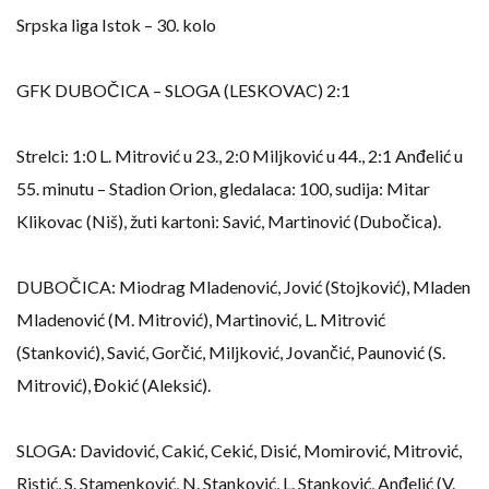
Srpska liga Istok – 30. kolo
GFK DUBOČICA – SLOGA (LESKOVAC) 2:1
Strelci: 1:0 L. Mitrović u 23., 2:0 Miljković u 44., 2:1 Anđelić u
55. minutu – Stadion Orion, gledalaca: 100, sudija: Mitar
Klikovac (Niš), žuti kartoni: Savić, Martinović (Dubočica).
DUBOČICA: Miodrag Mladenović, Jović (Stojković), Mladen
Mladenović (M. Mitrović), Martinović, L. Mitrović
(Stanković), Savić, Gorčić, Miljković, Jovančić, Paunović (S.
Mitrović), Đokić (Aleksić).
SLOGA: Davidović, Cakić, Cekić, Disić, Momirović, Mitrović,
Ristić, S. Stamenković, N. Stanković, L. Stanković, Anđelić (V.