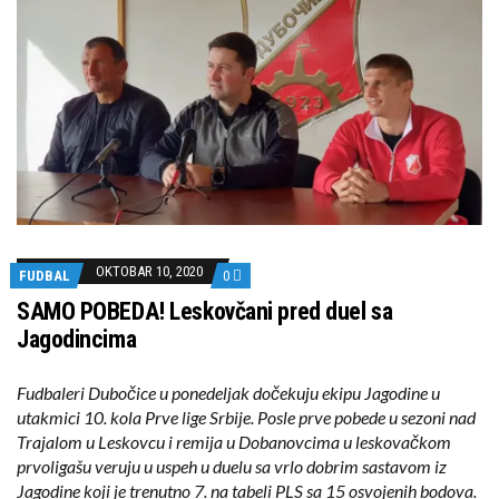
OKTOBAR 10, 2020
FUDBAL
0
SAMO POBEDA! Leskovčani pred duel sa
Jagodincima
Fudbaleri Dubočice u ponedeljak dočekuju ekipu Jagodine u
utakmici 10. kola Prve lige Srbije. Posle prve pobede u sezoni nad
Trajalom u Leskovcu i remija u Dobanovcima u leskovačkom
prvoligašu veruju u uspeh u duelu sa vrlo dobrim sastavom iz
Jagodine koji je trenutno 7. na tabeli PLS sa 15 osvojenih bodova.