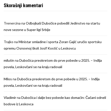
Skorašnji komentari
Trenercina
na
Odbojkaši Dubočice pobedili Jedinstvo na startu
nove sezone u Super ligi Srbije
Trajko
na
Ministar omladine i sporta Zoran Gajić uručio sportsku
opremu Osnovnoj školi Josif Kostić u Leskovcu
milutin
na
Dubočica preokretom do prve pobede u 2025. – Inđija
povela, Leskovčani se na kraju radovali
Milos
na
Dubočica preokretom do prve pobede u 2025. – Inđija
povela, Leskovčani se na kraju radovali
Vladimir
na
Dubočica i dalje bez pobede kao domaćin: Čačani odneli
bodove iz Leskovca