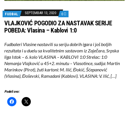
SEPTEMBAR 13, 2020
FUDBAL
0
VLAJKOVIĆ POGODIO ZA NASTAVAK SERIJE
POBEDA: Vlasina – Kablovi 1:0
Fudbaleri Vlasine nastavili su seriju dobrih igara i još boljih
rezultata i u duelu sa kvalitetnim sastavom iz Zaječara, Srpska
liga Istok – 6. kolo VLASINA – KABLOVI 1:0 Strelac: 1:0
Nemanja Vlajković u 45+2. minutu – Vlasotince, sudija: Martin
Marinkov (Pirot), žuti kartoni: M. Ilić, Đokić, Šćepanović
(Vlasina), Đoševski, Ramadani (Kablovi). VLASINA: V. Ilić, […]
Podeli ovo: