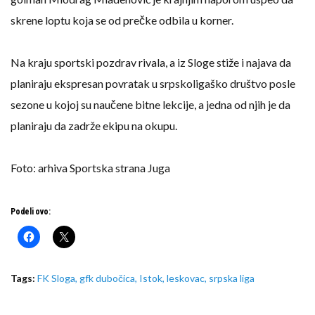
skrene loptu koja se od prečke odbila u korner.
Na kraju sportski pozdrav rivala, a iz Sloge stiže i najava da
planiraju ekspresan povratak u srpskoligaško društvo posle
sezone u kojoj su naučene bitne lekcije, a jedna od njih je da
planiraju da zadrže ekipu na okupu.
Foto: arhiva Sportska strana Juga
Podeli ovo:
Tags:
FK Sloga
,
gfk dubočica
,
Istok
,
leskovac
,
srpska liga