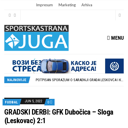
Impresum
Marketing
Arhiva
MENU
ISTORIJSKA PRILIKA: DUBOČICA 54 NA MEĐUNARODNOJ SCENI
STOPROCENTNI ODZIV KLUBOVA ZONE JUG I SRPSKE LIGE ISTOK NA REDOVNIM KONFERENCIJAMA PRED NOVU SEZONU
POTPISAN SPORAZUM O SARADNJI GRADA LESKOVCA I KOMPANIJE MILENIJUM TIM
NAJNOVIJE
U GFK DUBOČICA 1923 DANAS ZAVRŠENE REGISTRACIJE PRINOVA
RUKOMETAŠI DUBOČICE DEBITUJU U EHF EVROPSKOM KUPU PROTIV AUSTRIJANACA
ISTORIJSKA PRILIKA: DUBOČICA 54 NA MEĐUNARODNOJ SCENI
STOPROCENTNI ODZIV KLUBOVA ZONE JUG I SRPSKE LIGE ISTOK NA REDOVNIM KONFERENCIJAMA PRED NOVU SEZONU
JUN 5, 2022
FUDBAL
0
GRADSKI DERBI: GFK Dubočica – Sloga
(Leskovac) 2:1