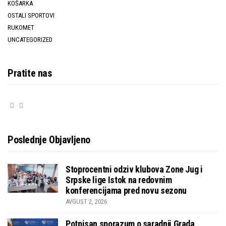
KOŠARKA
OSTALI SPORTOVI
RUKOMET
UNCATEGORIZED
Pratite nas
Poslednje Objavljeno
Stoprocentni odziv klubova Zone Jug i
Srpske lige Istok na redovnim
konferencijama pred novu sezonu
AVGUST 2, 2026
Potpisan sporazum o saradnji Grada