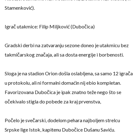
Stamenković).
Igrač utakmice: Filip Miljković (Dubočica)
Gradski derbi na zatvaranju sezone doneo je utakmicu bez
takmičarskog značaja, ali sa dosta energije i borbenosti.
Sloga je na stadion Orion došla oslabljena, sa samo 12 igrača
u protokolu, ali ni formalni domaćin nij ebio kompletan.
Favorizovana Dubočica je ipak znatno teže nego što se
očekivalo stigla do pobede za kraj prvenstva,
Počelo je svečarski, dodelom pehara najboljem strelcu
Srpske lige Istok, kapitenu Dubočice Dušanu Saviću.