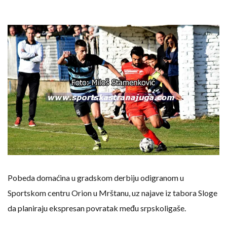
Pobeda domaćina u gradskom derbiju odigranom u
Sportskom centru Orion u Mrštanu, uz najave iz tabora Sloge
da planiraju ekspresan povratak među srpskoligaše.