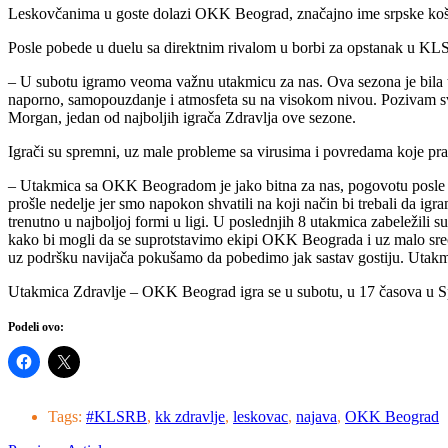
Leskovčanima u goste dolazi OKK Beograd, značajno ime srpske košar
Posle pobede u duelu sa direktnim rivalom u borbi za opstanak u KL
– U subotu igramo veoma važnu utakmicu za nas. Ova sezona je bila t
naporno, samopouzdanje i atmosfeta su na visokom nivou. Pozivam sv
Morgan, jedan od najboljih igrača Zdravlja ove sezone.
Igrači su spremni, uz male probleme sa virusima i povredama koje pr
– Utakmica sa OKK Beogradom je jako bitna za nas, pogovotu posle
prošle nedelje jer smo napokon shvatili na koji način bi trebali da 
trenutno u najboljoj formi u ligi. U poslednjih 8 utakmica zabeležili
kako bi mogli da se suprotstavimo ekipi OKK Beograda i uz malo sre
uz podršku navijača pokušamo da pobedimo jak sastav gostiju. Utakmi
Utakmica Zdravlje – OKK Beograd igra se u subotu, u 17 časova u 
Podeli ovo:
Tags:
#KLSRB
,
kk zdravlje
,
leskovac
,
najava
,
OKK Beograd