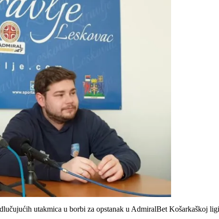
dlučujućih utakmica u borbi za opstanak u AdmiralBet Košarkaškoj ligi