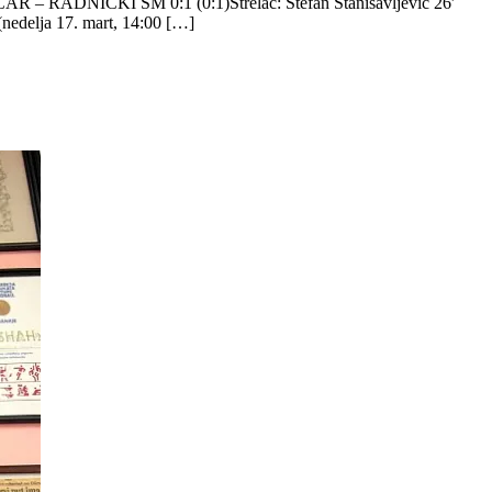
AFIČAR – RADNIČKI SM 0:1 (0:1)Strelac: Stefan Stanisavljević 26′
delja 17. mart, 14:00 […]