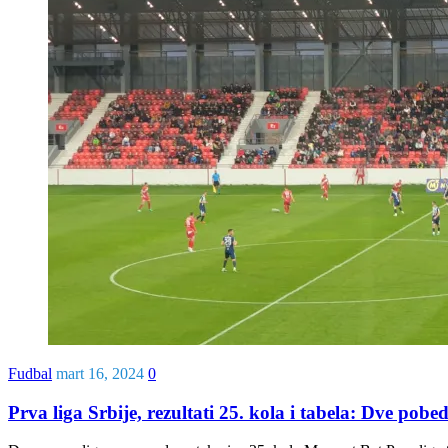
Fudbal
mart 16, 2024
0
Prva liga Srbije, rezultati 25. kola i tabela: Dve pobed