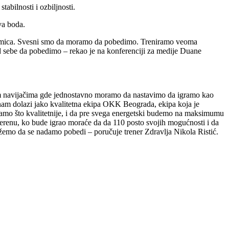
bilnosti i ozbiljnosti.
va boda.
 utakmica. Svesni smo da moramo da pobedimo. Treniramo veoma
 sebe da pobedimo – rekao je na konferenciji za medije Duane
m navijačima gde jednostavno moramo da nastavimo da igramo kao
 nam dolazi jako kvalitetna ekipa OKK Beograda, ekipa koja je
gramo što kvalitetnije, i da pre svega energetski budemo na maksimumu
erenu, ko bude igrao moraće da da 110 posto svojih mogućnosti i da
žemo da se nadamo pobedi – poručuje trener Zdravlja Nikola Ristić.