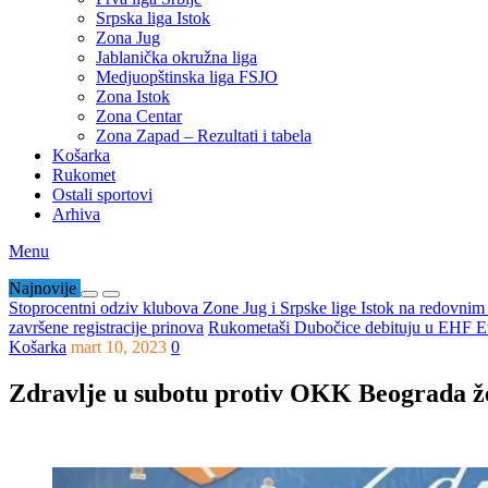
Srpska liga Istok
Zona Jug
Jablanička okružna liga
Medjuopštinska liga FSJO
Zona Istok
Zona Centar
Zona Zapad – Rezultati i tabela
Košarka
Rukomet
Ostali sportovi
Arhiva
Menu
Najnovije
Stoprocentni odziv klubova Zone Jug i Srpske lige Istok na redovni
završene registracije prinova
Rukometaši Dubočice debituju u EHF Ev
Košarka
mart 10, 2023
0
Zdravlje u subotu protiv OKK Beograda že