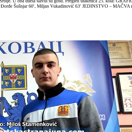
 Srbije. U oba duela slavili su gosti. Pregled utakmica 25. kola: GR
orđe Šušnjar 60′, Miljan Vukadinović 63′ JEDINSTVO – MAČVA (ne