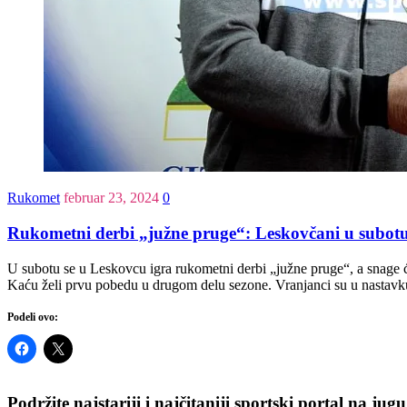
Rukomet
februar 23, 2024
0
Rukometni derbi „južne pruge“: Leskovčani u subot
U subotu se u Leskovcu igra rukometni derbi „južne pruge“, a snage 
Kaću želi prvu pobedu u drugom delu sezone. Vranjanci su u nastav
Podeli ovo:
Podržite najstariji i najčitaniji sportski portal na jugu