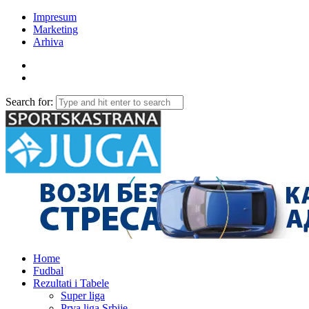
Impresum
Marketing
Arhiva
Search for:
Home
Fudbal
Rezultati i Tabele
Super liga
Prva liga Srbije