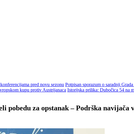
m konferencijama pred novu sezonu
Potpisan sporazum o saradnji Grada
ropskom kupu protiv Austrijanaca
Istorijska prilika: Dubočica 54 na
li pobedu za opstanak – Podrška navijača v