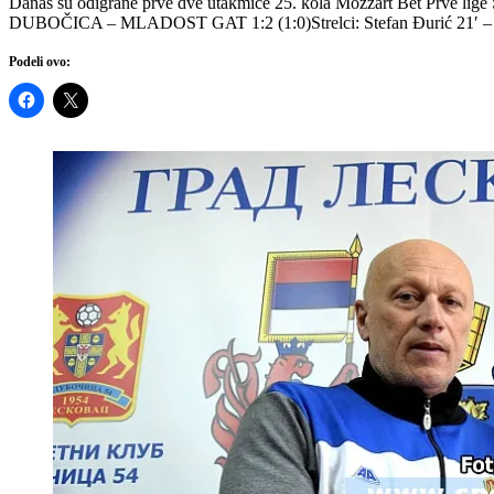
Danas su odigrane prve dve utakmice 25. kola Mozzart Bet Prve lige
DUBOČICA – MLADOST GAT 1:2 (1:0)Strelci: Stefan Đurić 21′ – Đ
Podeli ovo: