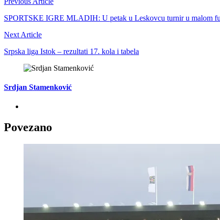
Previous Article
SPORTSKE IGRE MLADIH: U petak u Leskovcu turnir u malom fud
Next Article
Srpska liga Istok – rezultati 17. kola i tabela
Srdjan Stamenković
Povezano