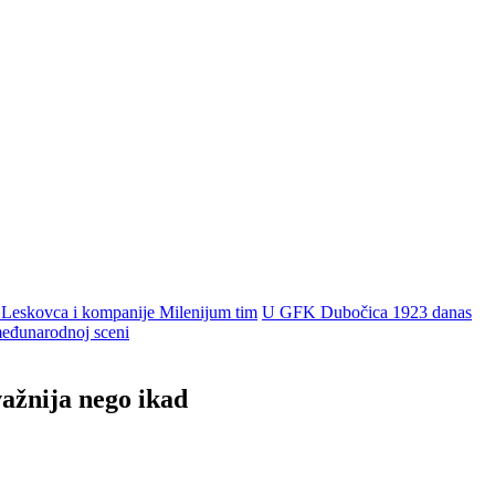
 Leskovca i kompanije Milenijum tim
U GFK Dubočica 1923 danas
 međunarodnoj sceni
ažnija nego ikad