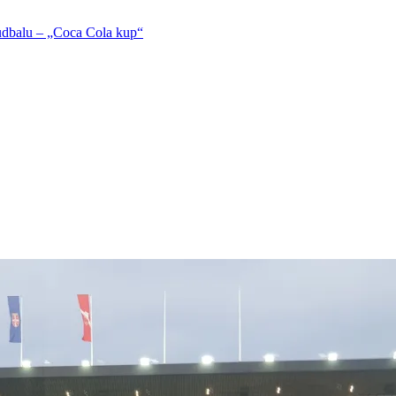
balu – „Coca Cola kup“