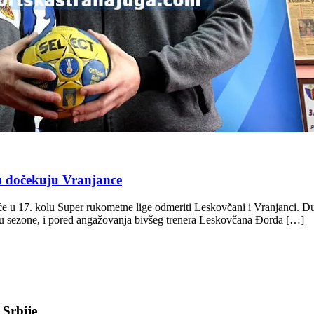
u dočekuju Vranjance
će u 17. kolu Super rukometne lige odmeriti Leskovčani i Vranjanci. 
ku sezone, i pored angažovanja bivšeg trenera Leskovčana Đorđa […]
 Srbije