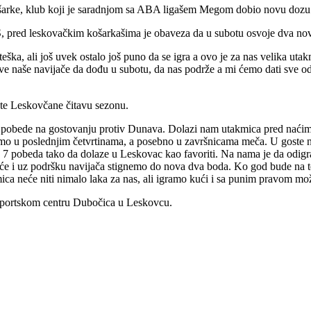
ke, klub koji je saradnjom sa ABA ligašem Megom dobio novu dozu sta
S, pred leskovačkim košarkašima je obaveza da u subotu osvoje dva no
eška, ali još uvek ostalo još puno da se igra a ovo je za nas velika
e naše navijače da dođu u subotu, da nas podrže a mi ćemo dati sve od
ate Leskovčane čitavu sezonu.
 pobede na gostovanju protiv Dunava. Dolazi nam utakmica pred naći
igramo u poslednjim četvrtinama, a posebno u završnicama meča. U goste
 su 7 pobeda tako da dolaze u Leskovac kao favoriti. Na nama je da odi
će i uz podršku navijača stignemo do nova dva boda. Ko god bude na t
ca neće niti nimalo laka za nas, ali igramo kući i sa punim pravom mo
Sportskom centru Dubočica u Leskovcu.