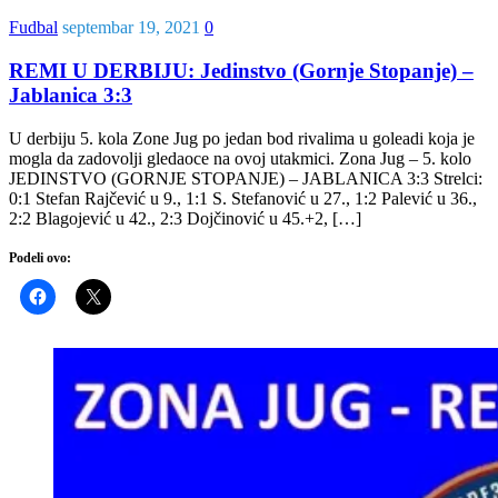
Fudbal
septembar 19, 2021
0
REMI U DERBIJU: Jedinstvo (Gornje Stopanje) –
Jablanica 3:3
U derbiju 5. kola Zone Jug po jedan bod rivalima u goleadi koja je
mogla da zadovolji gledaoce na ovoj utakmici. Zona Jug – 5. kolo
JEDINSTVO (GORNJE STOPANJE) – JABLANICA 3:3 Strelci:
0:1 Stefan Rajčević u 9., 1:1 S. Stefanović u 27., 1:2 Palević u 36.,
2:2 Blagojević u 42., 2:3 Dojčinović u 45.+2, […]
Podeli ovo: