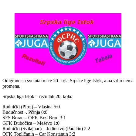
Odigrane su sve utakmice 20. kola Srpske lige Istok, a na vrhu nema
promena.
Srpska liga Istok – rezultati 20. kola:
Radnički (Pirot) – Vlasina 5:0
Budućnost -. Pčinja 0:0
SFS Borac – OFK Brzi Brod 3:1
GFK Dubočica – Meševo 1:0
Radnički (Svilajnac) – Jedinstvo (Paraćin) 2:2
OFK Topličanin – Car Konstantin 3:2