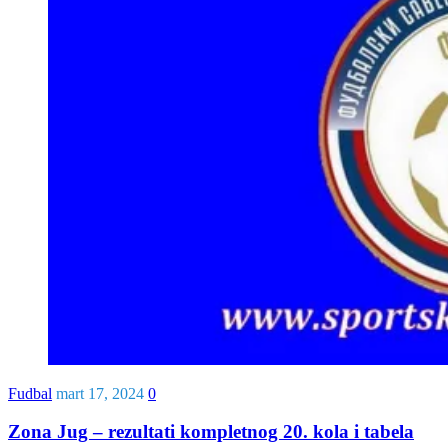
Fudbal
mart 17, 2024
0
Zona Jug – rezultati kompletnog 20. kola i tabela