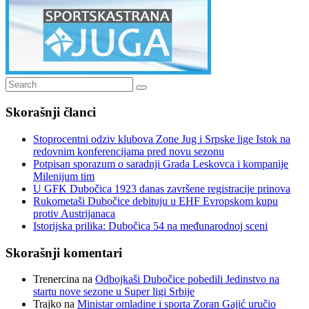
Search
Search
for:
Skorašnji članci
Stoprocentni odziv klubova Zone Jug i Srpske lige Istok na
redovnim konferencijama pred novu sezonu
Potpisan sporazum o saradnji Grada Leskovca i kompanije
Milenijum tim
U GFK Dubočica 1923 danas završene registracije prinova
Rukometaši Dubočice debituju u EHF Evropskom kupu
protiv Austrijanaca
Istorijska prilika: Dubočica 54 na međunarodnoj sceni
Skorašnji komentari
Trenercina
na
Odbojkaši Dubočice pobedili Jedinstvo na
startu nove sezone u Super ligi Srbije
Trajko
na
Ministar omladine i sporta Zoran Gajić uručio