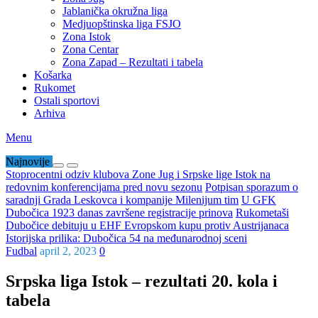
Jablanička okružna liga
Medjuopštinska liga FSJO
Zona Istok
Zona Centar
Zona Zapad – Rezultati i tabela
Košarka
Rukomet
Ostali sportovi
Arhiva
Menu
Najnovije
Stoprocentni odziv klubova Zone Jug i Srpske lige Istok na
redovnim konferencijama pred novu sezonu
Potpisan sporazum o
saradnji Grada Leskovca i kompanije Milenijum tim
U GFK
Dubočica 1923 danas završene registracije prinova
Rukometaši
Dubočice debituju u EHF Evropskom kupu protiv Austrijanaca
Istorijska prilika: Dubočica 54 na međunarodnoj sceni
Fudbal
april 2, 2023
0
Srpska liga Istok – rezultati 20. kola i
tabela