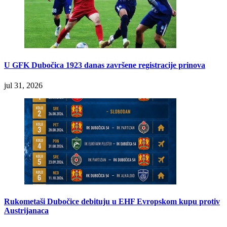
U GFK Dubočica 1923 danas završene registracije prinova
jul 31, 2026
Rukometaši Dubočice debituju u EHF Evropskom kupu protiv
Austrijanaca