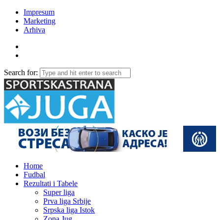
Impresum
Marketing
Arhiva
Search for:
Home
Fudbal
Rezultati i Tabele
Super liga
Prva liga Srbije
Srpska liga Istok
Zona Jug