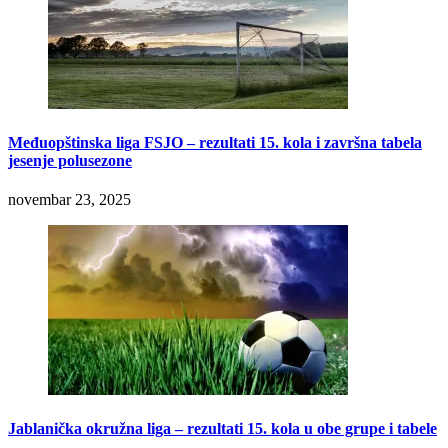
Međuopštinska liga FSJO – rezultati 15. kola i završna tabela
jesenje polusezone
novembar 23, 2025
Jablanička okružna liga – rezultati 15. kola u obe grupe i tabele