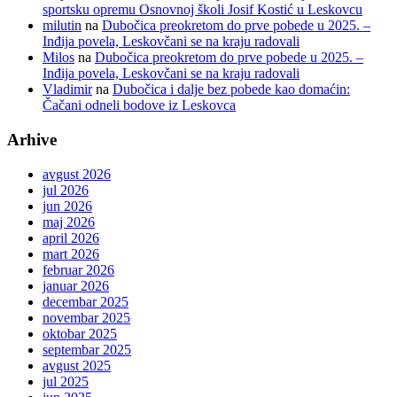
sportsku opremu Osnovnoj školi Josif Kostić u Leskovcu
milutin
na
Dubočica preokretom do prve pobede u 2025. –
Inđija povela, Leskovčani se na kraju radovali
Milos
na
Dubočica preokretom do prve pobede u 2025. –
Inđija povela, Leskovčani se na kraju radovali
Vladimir
na
Dubočica i dalje bez pobede kao domaćin:
Čačani odneli bodove iz Leskovca
Arhive
avgust 2026
jul 2026
jun 2026
maj 2026
april 2026
mart 2026
februar 2026
januar 2026
decembar 2025
novembar 2025
oktobar 2025
septembar 2025
avgust 2025
jul 2025