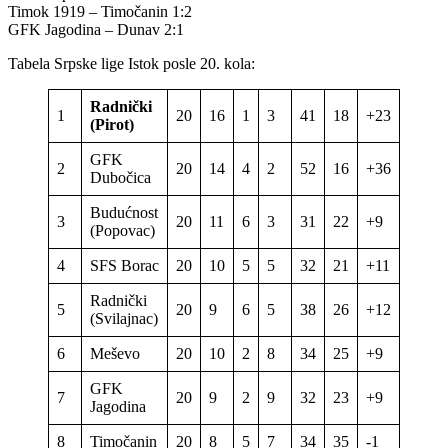
Timok 1919 – Timočanin 1:2
GFK Jagodina – Dunav 2:1
Tabela Srpske lige Istok posle 20. kola:
Radnički
1
20
16
1
3
41
18
+23
49
(Pirot)
GFK
2
20
14
4
2
52
16
+36
46
Dubočica
Budućnost
3
20
11
6
3
31
22
+9
39
(Popovac)
4
SFS Borac
20
10
5
5
32
21
+11
35
Radnički
5
20
9
6
5
38
26
+12
33
(Svilajnac)
6
Meševo
20
10
2
8
34
25
+9
32
GFK
7
20
9
2
9
32
23
+9
29
Jagodina
8
Timočanin
20
8
5
7
34
35
-1
29