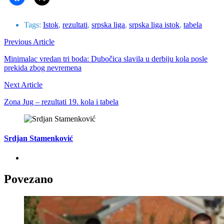
Tags:
Istok
,
rezultati
,
srpska liga
,
srpska liga istok
,
tabela
Previous Article
Minimalac vredan tri boda: Dubočica slavila u derbiju kola posle
prekida zbog nevremena
Next Article
Zona Jug – rezultati 19. kola i tabela
Srdjan Stamenković
Povezano