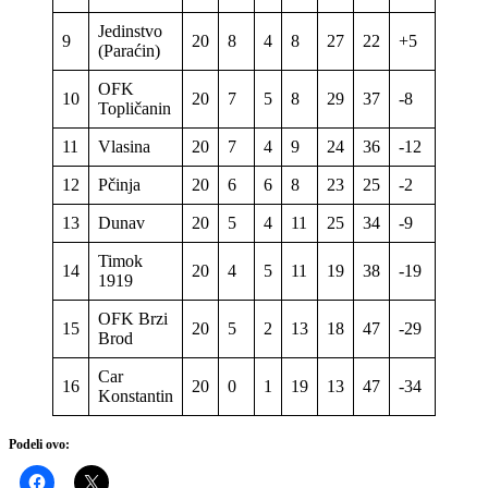
Jedinstvo
9
20
8
4
8
27
22
+5
28
(Paraćin)
OFK
10
20
7
5
8
29
37
-8
26
Topličanin
11
Vlasina
20
7
4
9
24
36
-12
25
12
Pčinja
20
6
6
8
23
25
-2
24
13
Dunav
20
5
4
11
25
34
-9
19
Timok
14
20
4
5
11
19
38
-19
17
1919
OFK Brzi
15
20
5
2
13
18
47
-29
17
Brod
Car
16
20
0
1
19
13
47
-34
1
Konstantin
Podeli ovo: