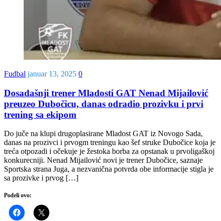
Fudbal
januar 13, 2025
0
Dosadašnji trener Mladosti GAT Nenad Mijailović
preuzeo Dubočicu, danas odradio prozivku i prvi
trening sa ekipom
Do juče na klupi drugoplasirane Mladost GAT iz Novogo Sada,
danas na prozivci i prvogm treningu kao šef struke Dubočice koja je
treća otpozadi i očekuje je žestoka borba za opstanak u prvoligaškoj
konkurecniji. Nenad Mijailović novi je trener Dubočice, saznaje
Sportska strana Juga, a nezvanična potvrda obe informacije stigla je
sa prozivke i prvog […]
Podeli ovo: