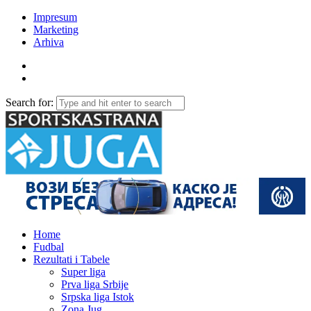
Impresum
Marketing
Arhiva
Search for:
Home
Fudbal
Rezultati i Tabele
Super liga
Prva liga Srbije
Srpska liga Istok
Zona Jug