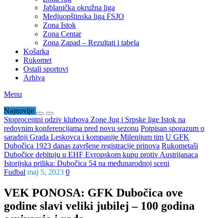
Jablanička okružna liga
Medjuopštinska liga FSJO
Zona Istok
Zona Centar
Zona Zapad – Rezultati i tabela
Košarka
Rukomet
Ostali sportovi
Arhiva
Menu
Najnovije
Stoprocentni odziv klubova Zone Jug i Srpske lige Istok na
redovnim konferencijama pred novu sezonu
Potpisan sporazum o
saradnji Grada Leskovca i kompanije Milenijum tim
U GFK
Dubočica 1923 danas završene registracije prinova
Rukometaši
Dubočice debituju u EHF Evropskom kupu protiv Austrijanaca
Istorijska prilika: Dubočica 54 na međunarodnoj sceni
Fudbal
maj 5, 2023
0
VEK PONOSA: GFK Dubočica ove
godine slavi veliki jubilej – 100 godina