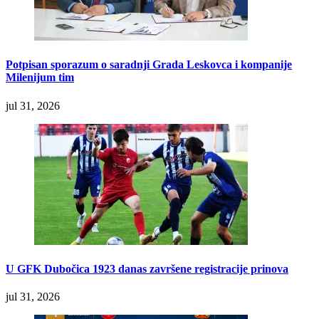
Potpisan sporazum o saradnji Grada Leskovca i kompanije
Milenijum tim
jul 31, 2026
U GFK Dubočica 1923 danas završene registracije prinova
jul 31, 2026