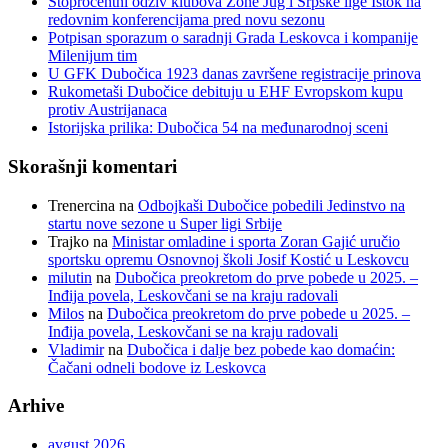
Stoprocentni odziv klubova Zone Jug i Srpske lige Istok na
redovnim konferencijama pred novu sezonu
Potpisan sporazum o saradnji Grada Leskovca i kompanije
Milenijum tim
U GFK Dubočica 1923 danas završene registracije prinova
Rukometaši Dubočice debituju u EHF Evropskom kupu
protiv Austrijanaca
Istorijska prilika: Dubočica 54 na međunarodnoj sceni
Skorašnji komentari
Trenercina
na
Odbojkaši Dubočice pobedili Jedinstvo na
startu nove sezone u Super ligi Srbije
Trajko
na
Ministar omladine i sporta Zoran Gajić uručio
sportsku opremu Osnovnoj školi Josif Kostić u Leskovcu
milutin
na
Dubočica preokretom do prve pobede u 2025. –
Inđija povela, Leskovčani se na kraju radovali
Milos
na
Dubočica preokretom do prve pobede u 2025. –
Inđija povela, Leskovčani se na kraju radovali
Vladimir
na
Dubočica i dalje bez pobede kao domaćin:
Čačani odneli bodove iz Leskovca
Arhive
avgust 2026