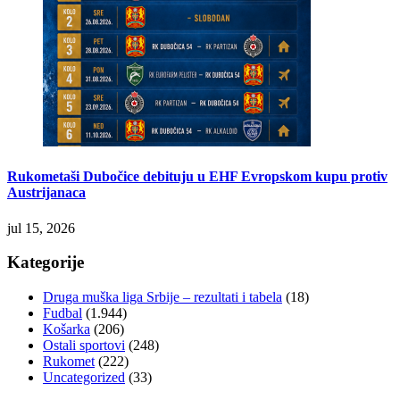
Rukometaši Dubočice debituju u EHF Evropskom kupu protiv
Austrijanaca
jul 15, 2026
Kategorije
Druga muška liga Srbije – rezultati i tabela
(18)
Fudbal
(1.944)
Košarka
(206)
Ostali sportovi
(248)
Rukomet
(222)
Uncategorized
(33)