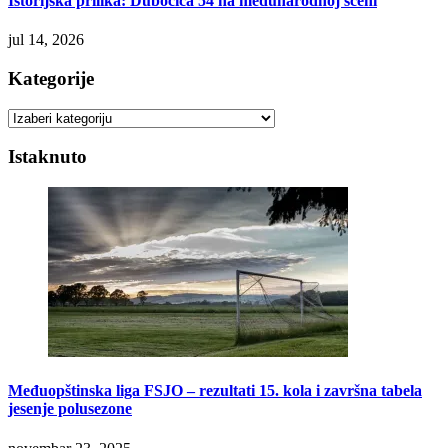
Istorijska prilika: Dubočica 54 na međunarodnoj sceni
jul 14, 2026
Kategorije
Kategorije
Istaknuto
Međuopštinska liga FSJO – rezultati 15. kola i završna tabela
jesenje polusezone