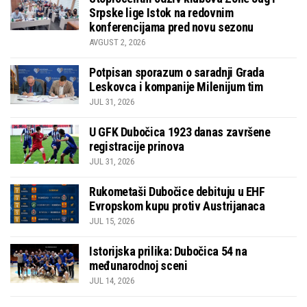
Srpske lige Istok na redovnim
konferencijama pred novu sezonu
AVGUST 2, 2026
Potpisan sporazum o saradnji Grada
Leskovca i kompanije Milenijum tim
JUL 31, 2026
U GFK Dubočica 1923 danas završene
registracije prinova
JUL 31, 2026
Rukometaši Dubočice debituju u EHF
Evropskom kupu protiv Austrijanaca
JUL 15, 2026
Istorijska prilika: Dubočica 54 na
međunarodnoj sceni
JUL 14, 2026