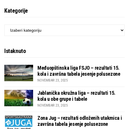
Kategorije
KATEGORIJE
Istaknuto
Međuopštinska liga FSJO – rezultati 15.
kola i završna tabela jesenje polusezone
NOVEMBAR 23, 2025
Jablanička okružna liga – rezultati 15.
kola u obe grupe i tabele
NOVEMBAR 23, 2025
Zona Jug – rezultati odloženih utakmica i
završna tabela jesenje polusezone