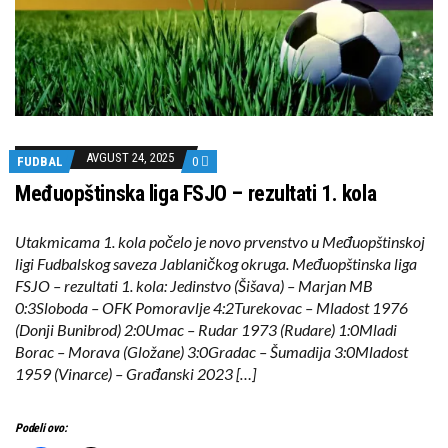
AVGUST 24, 2025
FUDBAL
0
Međuopštinska liga FSJO – rezultati 1. kola
Utakmicama 1. kola počelo je novo prvenstvo u Međuopštinskoj
ligi Fudbalskog saveza Jablaničkog okruga. Međuopštinska liga
FSJO – rezultati 1. kola: Jedinstvo (Šišava) – Marjan MB
0:3Sloboda – OFK Pomoravlje 4:2Turekovac – Mladost 1976
(Donji Bunibrod) 2:0Umac – Rudar 1973 (Rudare) 1:0Mladi
Borac – Morava (Gložane) 3:0Gradac – Šumadija 3:0Mladost
1959 (Vinarce) – Građanski 2023 […]
Podeli ovo: