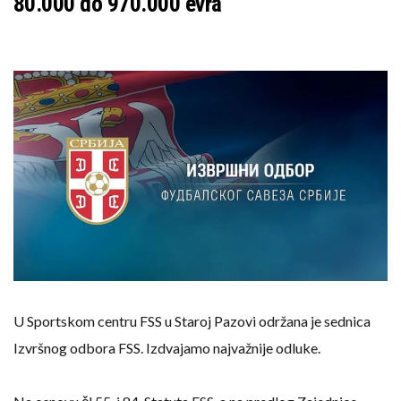
80.000 do 970.000 evra
U Sportskom centru FSS u Staroj Pazovi održana je sednica
Izvršnog odbora FSS. Izdvajamo najvažnije odluke.