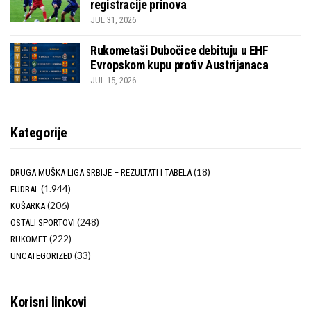
registracije prinova
JUL 31, 2026
Rukometaši Dubočice debituju u EHF
Evropskom kupu protiv Austrijanaca
JUL 15, 2026
Kategorije
(18)
DRUGA MUŠKA LIGA SRBIJE – REZULTATI I TABELA
(1.944)
FUDBAL
(206)
KOŠARKA
(248)
OSTALI SPORTOVI
(222)
RUKOMET
(33)
UNCATEGORIZED
Korisni linkovi