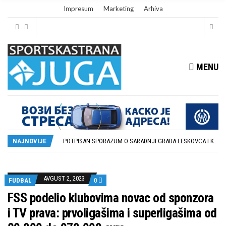
Impresum
Marketing
Arhiva
MENU
ISTORIJSKA PRILIKA: DUBOČICA 54 NA MEĐUNARODNOJ SCENI
STOPROCENTNI ODZIV KLUBOVA ZONE JUG I SRPSKE LIGE ISTOK NA REDOVNIM KONFERENCIJAMA PRED NOVU SEZONU
POTPISAN SPORAZUM O SARADNJI GRADA LESKOVCA I KOMPANIJE MILENIJUM TIM
NAJNOVIJE
U GFK DUBOČICA 1923 DANAS ZAVRŠENE REGISTRACIJE PRINOVA
RUKOMETAŠI DUBOČICE DEBITUJU U EHF EVROPSKOM KUPU PROTIV AUSTRIJANACA
ISTORIJSKA PRILIKA: DUBOČICA 54 NA MEĐUNARODNOJ SCENI
STOPROCENTNI ODZIV KLUBOVA ZONE JUG I SRPSKE LIGE ISTOK NA REDOVNIM KONFERENCIJAMA PRED NOVU SEZONU
AVGUST 2, 2023
FUDBAL
0
FSS podelio klubovima novac od sponzora
i TV prava: prvoligašima i superligašima od