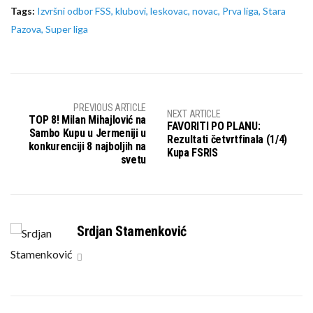
Tags:
Izvršni odbor FSS
,
klubovi
,
leskovac
,
novac
,
Prva liga
,
Stara
Pazova
,
Super liga
PREVIOUS ARTICLE
NEXT ARTICLE
TOP 8! Milan Mihajlović na
FAVORITI PO PLANU:
Sambo Kupu u Jermeniji u
Rezultati četvrtfinala (1/4)
konkurenciji 8 najboljih na
Kupa FSRIS
svetu
Srdjan Stamenković