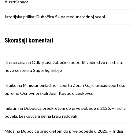
Austrijanaca
Istorijska prilika: Dubočica 54 na međunarodnoj sceni
Skorašnji komentari
Trenercina
na
Odbojkaši Dubočice pobedili Jedinstvo na startu
nove sezone u Super ligi Srbije
Trajko
na
Ministar omladine i sporta Zoran Gajić uručio sportsku
opremu Osnovnoj školi Josif Kostić u Leskovcu
milutin
na
Dubočica preokretom do prve pobede u 2025. – Inđija
povela, Leskovčani se na kraju radovali
Milos
na
Dubočica preokretom do prve pobede u 2025. – Inđija