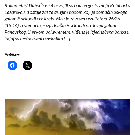
Rukometaši Dubočice 54 osvojili su bod na gostovanju Kolubari u
Lazarevcu, a ostaje žal za drugim bodom koji je domaćin osvojio
golom 8 sekundi pre kraja. Meč je završen rezultatom 26:26
(15:14), a domaćin je izjednačio 8 sekundi pre kraja golom
Panovskog. U prvom poluvremenu viđena je izjednačena borba u
kojoj su Leskovčani u nekoliko […]
Podeli ovo: