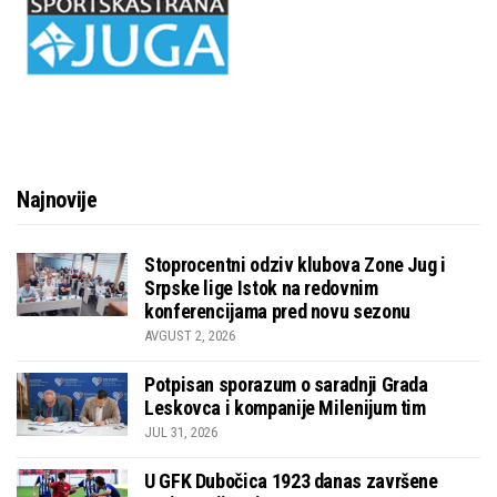
Najnovije
Stoprocentni odziv klubova Zone Jug i
Srpske lige Istok na redovnim
konferencijama pred novu sezonu
AVGUST 2, 2026
Potpisan sporazum o saradnji Grada
Leskovca i kompanije Milenijum tim
JUL 31, 2026
U GFK Dubočica 1923 danas završene