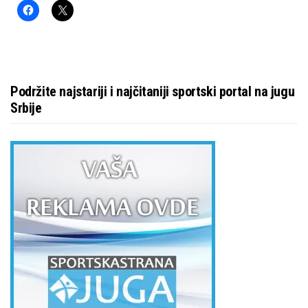
Podržite najstariji i najčitaniji sportski portal na jugu
Srbije