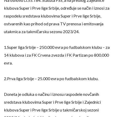
Na osnovu čl.55. i 84. Statuta FSS, a na predlog Zajednice
klubova Super i Prve lige Srbije, određuje se način i iznosi za
raspodelu sredstava klubovima Super i Prve lige Srbije,
ostvarenih kao prihod od prava TV prenosa i emitovanja
utakmica za takmičarsku sezonu 2023/24.
1.Super liga Srbije – 250.000 evra po fudbalskom klubu – za
14 klubova i za FK Crvena zvezda i FK Partizan po 800.000
evra.
2.Prva liga Srbije – 25.000 evra po fudbalskom klubu.
Doneta je odluka o načinu i iznosu raspodele novčanih
sredstava klubovima Super i Prve lige Srbije i Zajednici
klubova Super i Prve lige Srbije u takmičarskoj sezoni