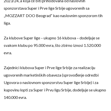
2023/24, a koja će biti prihodovana od naslovnih
sponzorstava Super i Prve lige Srbije ugovorenih sa
„MOZZART DOO Beograd“ kao naslovnim sponzorom tih
liga.
Za klubove Super lige – ukupno 16 klubova – dodeljuje se
svakom klubu po 95.000 evra, što zbirno iznosi 1.520.000
evra.
Zajednici klubova Super i Prve lige Srbije za realizaciju
ugovorenih marketinških obaveza (sprovođenje odredbi
Ugovora o naslovnom sponzorstvu Super lige Srbije) i za
kupovinu lopti za Super i Prvu ligu Srbije, dodeljuje se ukupno
140.000 evra.