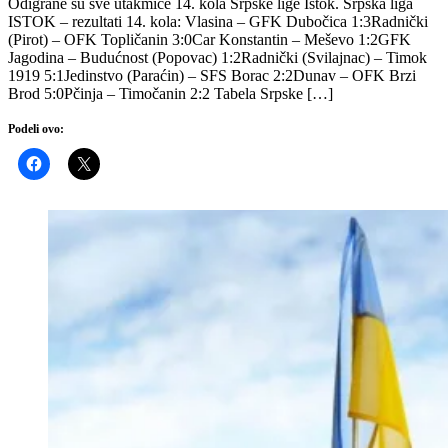
Odigrane su sve utakmice 14. kola Srpske lige Istok. Srpska liga
ISTOK – rezultati 14. kola: Vlasina – GFK Dubočica 1:3Radnički
(Pirot) – OFK Topličanin 3:0Car Konstantin – Meševo 1:2GFK
Jagodina – Budućnost (Popovac) 1:2Radnički (Svilajnac) – Timok
1919 5:1Jedinstvo (Paraćin) – SFS Borac 2:2Dunav – OFK Brzi
Brod 5:0Pčinja – Timočanin 2:2 Tabela Srpske […]
Podeli ovo: