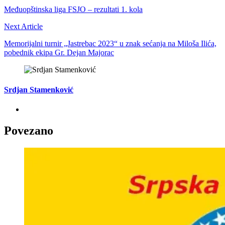
Međuopštinska liga FSJO – rezultati 1. kola
Next Article
Memorijalni turnir „Jastrebac 2023“ u znak sećanja na Miloša Ilića,
pobednik ekipa Gr. Dejan Majorac
Srdjan Stamenković
Povezano