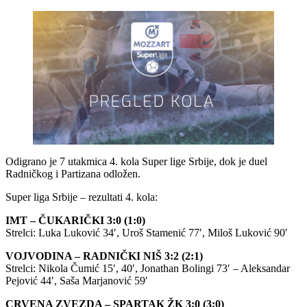
Odigrano je 7 utakmica 4. kola Super lige Srbije, dok je duel
Radničkog i Partizana odložen.
Super liga Srbije – rezultati 4. kola:
IMT – ČUKARIČKI 3:0 (1:0)
Strelci: Luka Luković 34′, Uroš Stamenić 77′, Miloš Luković 90′
VOJVODINA – RADNIČKI NIŠ 3:2 (2:1)
Strelci: Nikola Čumić 15′, 40′, Jonathan Bolingi 73′ – Aleksandar
Pejović 44′, Saša Marjanović 59′
CRVENA ZVEZDA – SPARTAK ŽK 3:0 (3:0)