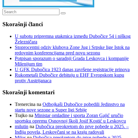
Search
Search
for:
Skorašnji članci
U subotu pripremna utakmica između Dubočice 54 i niškog
Železničara
Stoprocentni odziv klubova Zone Jug i Srpske lige Istok na
redovnim konferencijama pred novu sezonu
Potpisan sporazum o saradnji Grada Leskovca i kompanije
Milenijum tim
U GFK Dubočica 1923 danas završene registracije prinova
Rukometaši Dubočice debituju u EHF Evropskom kupu
protiv Austrijanaca
Skorašnji komentari
Trenercina
na
Odbojkaši Dubočice pobedili Jedinstvo na
startu nove sezone u Super ligi Srbije
Trajko
na
Ministar omladine i sporta Zoran Gajić uručio
sportsku opremu Osnovnoj školi Josif Kostić u Leskovcu
milutin
na
Dubočica preokretom do prve pobede u 2025. –
Inđija povela, Leskovčani se na kraju radovali
Milos
na
Dubočica preokretom do prve pobede u 2025. –