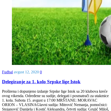
Fudbal
avgust 12, 2020
0
Delegiranje za 1. kolo Srpske lige Istok
Proširena i dopunjeno izdanje Srpske lige Istok sa 20 klubova kreće
ovog vikenda. Određene su sudije, delegati i posmatrači za utakmice
1. kola. Subota 15. avgust u 17:00 MRŠTANE: MORAVAC
ORION – VLASINAGlavni sudija: Mitrović Nemanja, pomoćnici:
Stojanović Danijela i Kostić Aleksandra, četvrti sudija: Grujić Miloš,