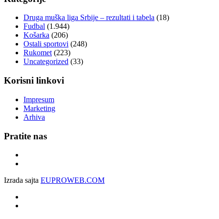
Druga muška liga Srbije – rezultati i tabela
(18)
Fudbal
(1.944)
Košarka
(206)
Ostali sportovi
(248)
Rukomet
(223)
Uncategorized
(33)
Korisni linkovi
Impresum
Marketing
Arhiva
Pratite nas
Izrada sajta
EUPROWEB.COM