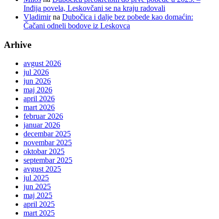
Inđija povela, Leskovčani se na kraju radovali
Vladimir
na
Dubočica i dalje bez pobede kao domaćin:
Čačani odneli bodove iz Leskovca
Arhive
avgust 2026
jul 2026
jun 2026
maj 2026
april 2026
mart 2026
februar 2026
januar 2026
decembar 2025
novembar 2025
oktobar 2025
septembar 2025
avgust 2025
jul 2025
jun 2025
maj 2025
april 2025
mart 2025