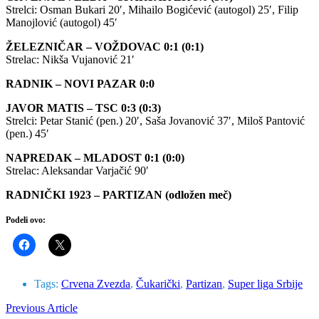
Strelci: Osman Bukari 20′, Mihailo Bogićević (autogol) 25′, Filip
Manojlović (autogol) 45′
ŽELEZNIČAR – VOŽDOVAC 0:1 (0:1
)
Strelac: Nikša Vujanović 21′
RADNIK – NOVI PAZAR 0:0
JAVOR MATIS – TSC 0:3 (0:3)
Strelci: Petar Stanić (pen.) 20′, Saša Jovanović 37′, Miloš Pantović
(pen.) 45′
NAPREDAK – MLADOST 0:1 (0:0)
Strelac: Aleksandar Varjačić 90′
RADNIČKI 1923 – PARTIZAN (odložen meč)
Podeli ovo:
Tags:
Crvena Zvezda
,
Čukarički
,
Partizan
,
Super liga Srbije
Previous Article