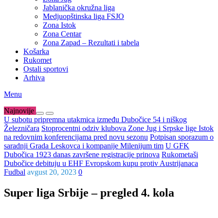
Jablanička okružna liga
Medjuopštinska liga FSJO
Zona Istok
Zona Centar
Zona Zapad – Rezultati i tabela
Košarka
Rukomet
Ostali sportovi
Arhiva
Menu
Najnovije
U subotu pripremna utakmica između Dubočice 54 i niškog
Železničara
Stoprocentni odziv klubova Zone Jug i Srpske lige Istok
na redovnim konferencijama pred novu sezonu
Potpisan sporazum o
saradnji Grada Leskovca i kompanije Milenijum tim
U GFK
Dubočica 1923 danas završene registracije prinova
Rukometaši
Dubočice debituju u EHF Evropskom kupu protiv Austrijanaca
Fudbal
avgust 20, 2023
0
Super liga Srbije – pregled 4. kola