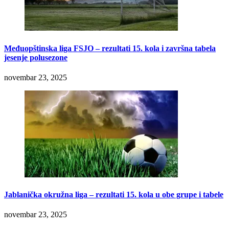
Međuopštinska liga FSJO – rezultati 15. kola i završna tabela
jesenje polusezone
novembar 23, 2025
Jablanička okružna liga – rezultati 15. kola u obe grupe i tabele
novembar 23, 2025