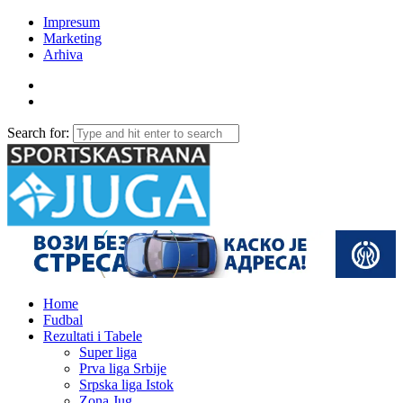
Impresum
Marketing
Arhiva
Search for:
Home
Fudbal
Rezultati i Tabele
Super liga
Prva liga Srbije
Srpska liga Istok
Zona Jug