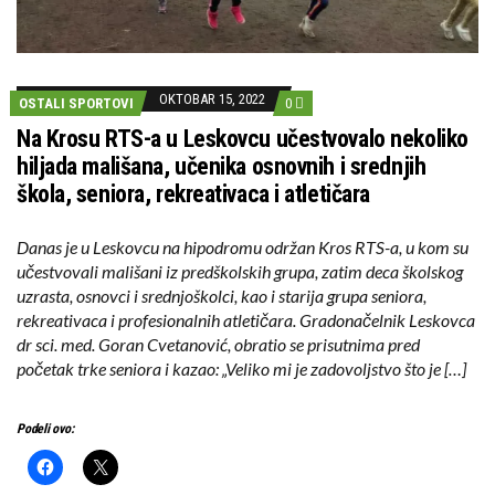
OKTOBAR 15, 2022
OSTALI SPORTOVI
0
Na Krosu RTS-a u Leskovcu učestvovalo nekoliko
hiljada mališana, učenika osnovnih i srednjih
škola, seniora, rekreativaca i atletičara
Danas je u Leskovcu na hipodromu održan Kros RTS-a, u kom su
učestvovali mališani iz predškolskih grupa, zatim deca školskog
uzrasta, osnovci i srednjoškolci, kao i starija grupa seniora,
rekreativaca i profesionalnih atletičara. Gradonačelnik Leskovca
dr sci. med. Goran Cvetanović, obratio se prisutnima pred
početak trke seniora i kazao: „Veliko mi je zadovoljstvo što je […]
Podeli ovo: