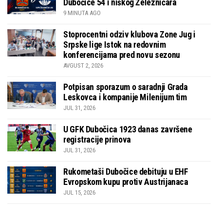
Dubočice 54 i niškog Železničara
9 MINUTA AGO
Stoprocentni odziv klubova Zone Jug i
Srpske lige Istok na redovnim
konferencijama pred novu sezonu
AVGUST 2, 2026
Potpisan sporazum o saradnji Grada
Leskovca i kompanije Milenijum tim
JUL 31, 2026
U GFK Dubočica 1923 danas završene
registracije prinova
JUL 31, 2026
Rukometaši Dubočice debituju u EHF
Evropskom kupu protiv Austrijanaca
JUL 15, 2026