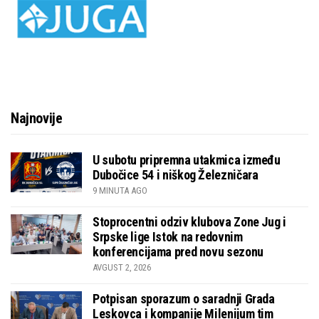
Najnovije
U subotu pripremna utakmica između
Dubočice 54 i niškog Železničara
9 MINUTA AGO
Stoprocentni odziv klubova Zone Jug i
Srpske lige Istok na redovnim
konferencijama pred novu sezonu
AVGUST 2, 2026
Potpisan sporazum o saradnji Grada
Leskovca i kompanije Milenijum tim