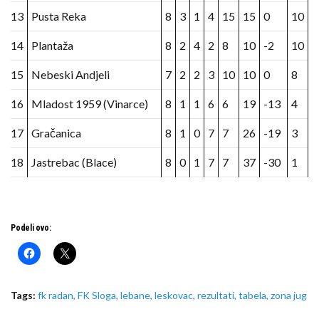
13
Pusta Reka
8
3
1
4
15
15
0
10
14
Plantaža
8
2
4
2
8
10
-2
10
15
Nebeski Andjeli
7
2
2
3
10
10
0
8
16
Mladost 1959 (Vinarce)
8
1
1
6
6
19
-13
4
17
Gračanica
8
1
0
7
7
26
-19
3
18
Jastrebac (Blace)
8
0
1
7
7
37
-30
1
Podeli ovo:
Tags:
fk radan
,
FK Sloga
,
lebane
,
leskovac
,
rezultati
,
tabela
,
zona jug