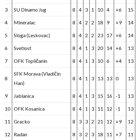
3
SU Dinamo Jug
8
4
3
1
10
4
+6
15
4
Mineralac
8
4
2
2
18
9
+9
14
5
Sloga (Leskovac)
8
4
2
2
23
17
+6
14
6
Svetlost
8
4
1
3
20
14
+6
13
7
OFK Topličanin
8
4
1
3
10
6
+4
13
SFK Morava (Vladičin
8
8
4
1
3
13
13
0
13
Han)
9
Jablanica
8
4
1
3
15
16
-1
13
10
OFK Kosanica
8
4
1
3
11
12
-1
13
11
Gracko
8
3
3
2
21
12
+9
12
12
Radan
8
3
2
3
18
11
+7
11