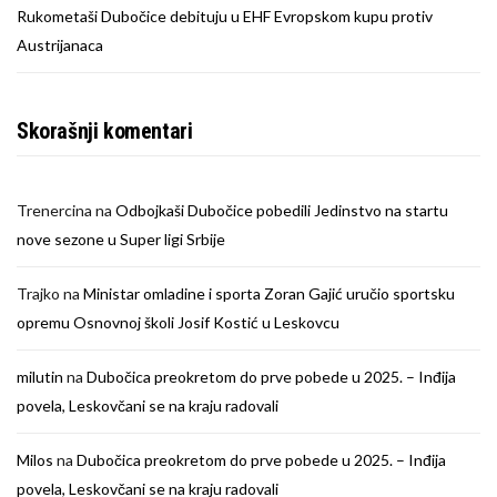
Rukometaši Dubočice debituju u EHF Evropskom kupu protiv
Austrijanaca
Skorašnji komentari
Trenercina
na
Odbojkaši Dubočice pobedili Jedinstvo na startu
nove sezone u Super ligi Srbije
Trajko
na
Ministar omladine i sporta Zoran Gajić uručio sportsku
opremu Osnovnoj školi Josif Kostić u Leskovcu
milutin
na
Dubočica preokretom do prve pobede u 2025. – Inđija
povela, Leskovčani se na kraju radovali
Milos
na
Dubočica preokretom do prve pobede u 2025. – Inđija
povela, Leskovčani se na kraju radovali