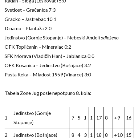
Radan – Sloga (Leskovac) 5:0
Svetlost – Gračanica 7:3
Gracko – Jastrebac 10:1
Dinamo – Plantaža 2:0
Jedinstvo (Gornje Stopanje) – Nebeski Anđeli
odloženo
OFK Topličanin – Mineralac 0:2
SFK Morava (Vladičih Han) – Jablanica 0:0
OFK Kosanica – Jedinstvo (Bošnjace) 3:2
Pusta Reka – Mladost 1959 (Vinarce) 3:0
Tabela Zone Jug posle nepotpuno 8. kola:
Jedinstvo (Gornje
1
7
5
1
1
17
8
+9
16
Stopanje)
2
Jedinstvo (Bošnjace)
8
4
3
1
18
8
+10
15