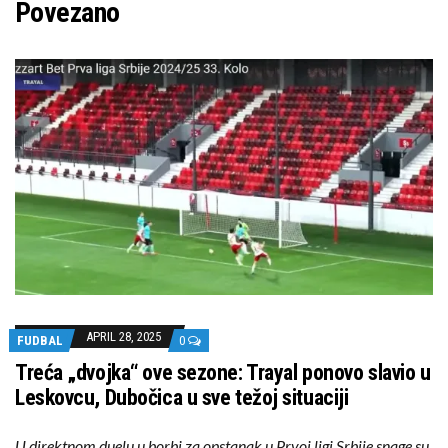
Povezano
APRIL 28, 2025
FUDBAL
0
Treća „dvojka“ ove sezone: Trayal ponovo slavio u
Leskovcu, Dubočica u sve težoj situaciji
U direktnom duelu u borbi za opstanak u Prvoj ligi Srbije snage su