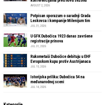
konferencijama pred novu sezonu
AVGUST 2, 2026
Potpisan sporazum o saradnji Grada
Leskovca i kompanije Milenijum tim
JUL 31, 2026
U GFK Dubočica 1923 danas završene
registracije prinova
JUL 31, 2026
Rukometaši Dubočice debituju u EHF
Evropskom kupu protiv Austrijanaca
JUL 15, 2026
Istorijska prilika: Dubočica 54 na
međunarodnoj sceni
JUL 14, 2026
Kategorije