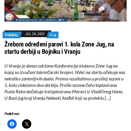
JUL 24, 2023
FUDBAL
0
Žrebom određeni parovi 1. kola Zone Jug, na
startu derbiji u Bojniku i Vranju
U Vranju je danas održana Konferencija klubova Zone Jug na
kojoj su izvučeni takmičarski brojevi. NVeć na startu očekuje nas
nekoliko zanimljivih duela. Prema rezultatima u prošloj sezoni u
1. kolu videćemo dva derbija. Prošle sezone četvrtoplasirana
Pusta Reka dočekuje trećeplasiranu Moravi iz Vladičinog Hana.
U Bazi jug kraj Vranja Nebeski Anđeli koji su proteklu […]
Podeli ovo: