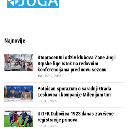
Najnovije
Stoprocentni odziv klubova Zone Jug i
Srpske lige Istok na redovnim
konferencijama pred novu sezonu
AVGUST 2, 2026
Potpisan sporazum o saradnji Grada
Leskovca i kompanije Milenijum tim
JUL 31, 2026
U GFK Dubočica 1923 danas završene
registracije prinova
JUL 31, 2026