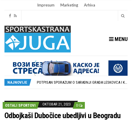
Impresum
Marketing
Arhiva
MENU
ISTORIJSKA PRILIKA: DUBOČICA 54 NA MEĐUNARODNOJ SCENI
STOPROCENTNI ODZIV KLUBOVA ZONE JUG I SRPSKE LIGE ISTOK NA REDOVNIM KONFERENCIJAMA PRED NOVU SEZONU
NAJNOVIJE
POTPISAN SPORAZUM O SARADNJI GRADA LESKOVCA I KOMPANIJE MILENIJUM TIM
U GFK DUBOČICA 1923 DANAS ZAVRŠENE REGISTRACIJE PRINOVA
RUKOMETAŠI DUBOČICE DEBITUJU U EHF EVROPSKOM KUPU PROTIV AUSTRIJANACA
ISTORIJSKA PRILIKA: DUBOČICA 54 NA MEĐUNARODNOJ SCENI
STOPROCENTNI ODZIV KLUBOVA ZONE JUG I SRPSKE LIGE ISTOK NA REDOVNIM KONFERENCIJAMA PRED NOVU SEZONU
OKTOBAR 21, 2023
OSTALI SPORTOVI
0
Odbojkaši Dubočice ubedljivi u Beogradu