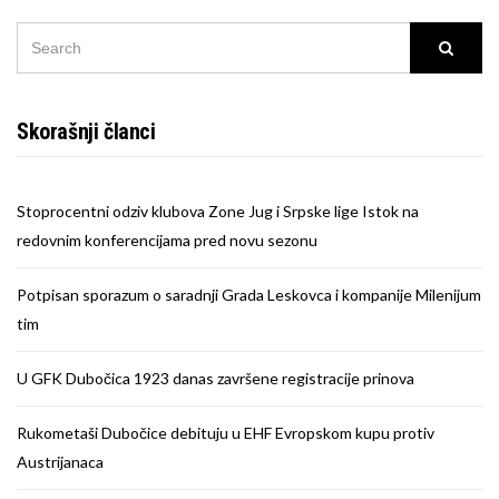
SEARCH
Searc
FOR:
Skorašnji članci
Stoprocentni odziv klubova Zone Jug i Srpske lige Istok na
redovnim konferencijama pred novu sezonu
Potpisan sporazum o saradnji Grada Leskovca i kompanije Milenijum
tim
U GFK Dubočica 1923 danas završene registracije prinova
Rukometaši Dubočice debituju u EHF Evropskom kupu protiv
Austrijanaca