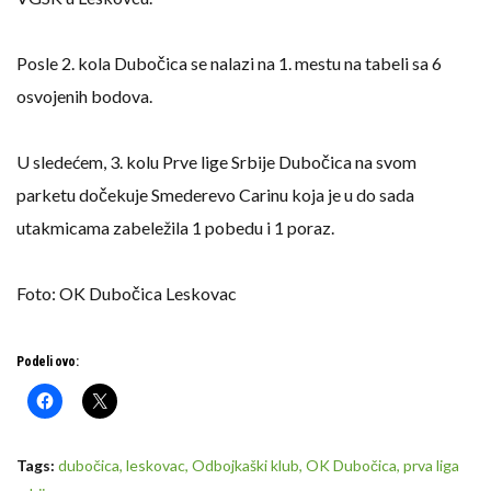
Posle 2. kola Dubočica se nalazi na 1. mestu na tabeli sa 6
osvojenih bodova.
U sledećem, 3. kolu Prve lige Srbije Dubočica na svom
parketu dočekuje Smederevo Carinu koja je u do sada
utakmicama zabeležila 1 pobedu i 1 poraz.
Foto: OK Dubočica Leskovac
Podeli ovo:
Tags:
dubočica
,
leskovac
,
Odbojkaški klub
,
OK Dubočica
,
prva liga