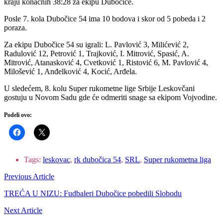
kraju konačnih 38:28 za ekipu Dubočice.
Posle 7. kola Dubočice 54 ima 10 bodova i skor od 5 pobeda i 2
poraza.
Za ekipu Dubočice 54 su igrali: L. Pavlović 3, Milićević 2,
Radulović 12, Petrović 1, Trajković, I. Mitrović, Spasić, A.
Mitrović, Atanasković 4, Cvetković 1, Ristović 6, M. Pavlović 4,
Milošević 1, Anđelković 4, Kocić, Arđela.
U sledećem, 8. kolu Super rukometne lige Srbije Leskovčani
gostuju u Novom Sadu gde će odmeriti snage sa ekipom Vojvodine.
Podeli ovo:
Tags:
leskovac
,
rk dubočica 54
,
SRL
,
Super rukometna liga
Previous Article
TREĆA U NIZU: Fudbaleri Dubočice pobedili Slobodu
Next Article