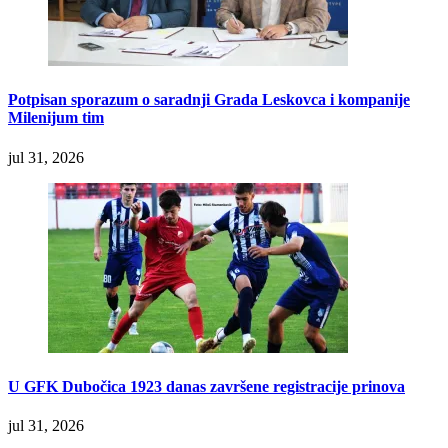
Potpisan sporazum o saradnji Grada Leskovca i kompanije
Milenijum tim
jul 31, 2026
U GFK Dubočica 1923 danas završene registracije prinova
jul 31, 2026