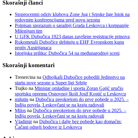
Skorašnji članci
Stoprocentni odziv klubova Zone Jug i Srpske lige Istok na
redovnim konferencijama pred novu sezonu
Potpisan sporazum o saradnji Grada Leskovca i kompanije
Milenijum tim
U GFK Dubočica 1923 danas završene registracije prinova
Rukometaši Dubočice debituju u EHF Evropskom kupu
protiv Austrijanaca
Istorijska prilika: Dubočica 54 na međunarodnoj sceni
Skorašnji komentari
Trenercina
na
Odbojkaši Dubočice pobedili Jedinstvo na
startu nove sezone u Super ligi Srbije
Trajko
na
Ministar omladine i sporta Zoran Gajić uručio
sportsku opremu Osnovnoj školi Josif Kostić u Leskovcu
milutin
na
Dubočica preokretom do prve pobede u 2025. –
Inđija povela, Leskovčani se na kraju radovali
Milos
na
Dubočica preokretom do prve pobede u 2025. –
Inđija povela, Leskovčani se na kraju radovali
Vladimir
na
Dubočica i dalje bez pobede kao domaćin:
Čačani odneli bodove iz Leskovca