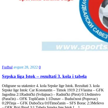
Fudbal
avgust 28, 2022
0
Srpska liga Istok – rezultati 3. kola i tabela
Odigrane su utakmice 4. kola Srpske lige Istok. Rezultati 3. kola
Srpske lige Istok: Car Konstantin – Timok 1919 2:1Vlasina – GFK
Jagodina 2:1Radnički (Svilajnac) – Radnički (Pirot) 0:1Jedinstvo
(Paraćin) – OFK Topličanin 1:1Dunav – Budućnost (Popovac)
0:2Pčinja – GFK Dubočica 0:0Timočanin – SFS Borac 2:3Meševo
– OFK Brzi Brod 3:1 Tabela Srpske lige Istok […]