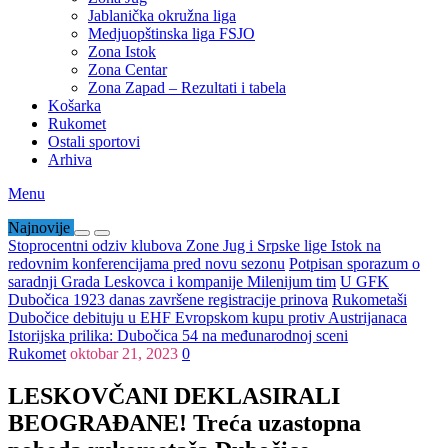
Jablanička okružna liga
Medjuopštinska liga FSJO
Zona Istok
Zona Centar
Zona Zapad – Rezultati i tabela
Košarka
Rukomet
Ostali sportovi
Arhiva
Menu
Najnovije
Stoprocentni odziv klubova Zone Jug i Srpske lige Istok na
redovnim konferencijama pred novu sezonu
Potpisan sporazum o
saradnji Grada Leskovca i kompanije Milenijum tim
U GFK
Dubočica 1923 danas završene registracije prinova
Rukometaši
Dubočice debituju u EHF Evropskom kupu protiv Austrijanaca
Istorijska prilika: Dubočica 54 na međunarodnoj sceni
Rukomet
oktobar 21, 2023
0
LESKOVČANI DEKLASIRALI
BEOGRAĐANE! Treća uzastopna