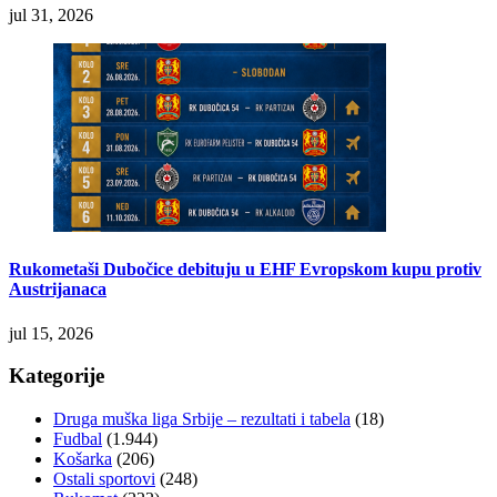
jul 31, 2026
Rukometaši Dubočice debituju u EHF Evropskom kupu protiv
Austrijanaca
jul 15, 2026
Kategorije
Druga muška liga Srbije – rezultati i tabela
(18)
Fudbal
(1.944)
Košarka
(206)
Ostali sportovi
(248)