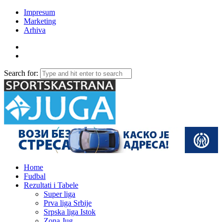
Impresum
Marketing
Arhiva
Search for:
Home
Fudbal
Rezultati i Tabele
Super liga
Prva liga Srbije
Srpska liga Istok
Zona Jug