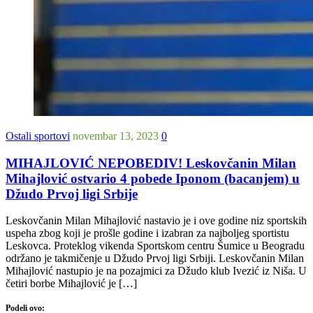
Ostali sportovi
novembar 13, 2023
0
MIHAJLOVIĆ NEPOBEDIV! Leskovčanin Milan
Mihajlović ostvario 4 pobede Iponom (bacanjem) u
Džudo Prvoj ligi Srbije
Leskovčanin Milan Mihajlović nastavio je i ove godine niz sportskih
uspeha zbog koji je prošle godine i izabran za najboljeg sportistu
Leskovca. Proteklog vikenda Sportskom centru Šumice u Beogradu
održano je takmičenje u Džudo Prvoj ligi Srbiji. Leskovčanin Milan
Mihajlović nastupio je na pozajmici za Džudo klub Ivezić iz Niša. U
četiri borbe Mihajlović je […]
Podeli ovo: