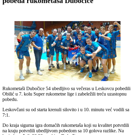
pobeda rukometaša Dubočice
Rukometaši Dubočice 54 ubedljivo su večeras u Leskovcu pobedili
Obilić u 7. kolu Super rukometne lige i zabeležili treću uzastopnu
pobedu.
Leskovčani su od starta krenuli silovito i u 10. minutu već vodili sa
7:1.
Do kraja sigurna igra domaćih rukometaša koji su kvalitet potvrdili
na kraju potvrdili ubedljivom pobedom sa 10 golova razlike. Na