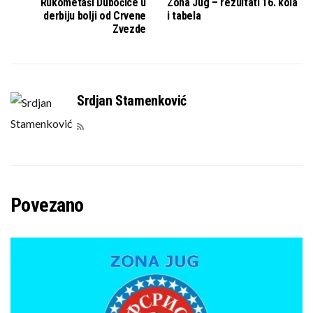
Rukometaši Dubočice u
Zona Jug – rezultati 16. kola
derbiju bolji od Crvene
i tabela
Zvezde
Srdjan Stamenković
Povezano