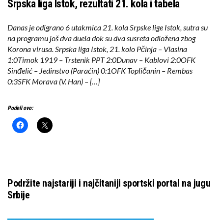
Srpska liga Istok, rezultati 21. kola i tabela
Danas je odigrano 6 utakmica 21. kola Srpske lige Istok, sutra su
na programu još dva duela dok su dva susreta odložena zbog
Korona virusa. Srpska liga Istok, 21. kolo Pčinja – Vlasina
1:0Timok 1919 – Trstenik PPT 2:0Dunav – Kablovi 2:0OFK
Sinđelić – Jedinstvo (Paraćin) 0:1OFK Topličanin – Rembas
0:3SFK Morava (V. Han) – […]
Podeli ovo:
Podržite najstariji i najčitaniji sportski portal na jugu
Srbije