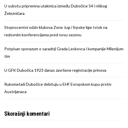
U subotu pripremna utakmica između Dubočice 54 i niškog
Železničara
Stoprocentni odziv klubova Zone Jug i Srpske lige Istok na
redovnim konferencijama pred novu sezonu
Potpisan sporazum o saradnji Grada Leskovca i kompanije Milenijum
tim
U GFK Dubočica 1923 danas završene registracije prinova
Rukometaši Dubočice debituju u EHF Evropskom kupu protiv
Austrijanaca
Skorašnji komentari