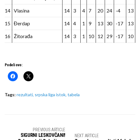
14
Vlasina
14
3
4
7
20
24
-4
13
15
Đerdap
14
4
1
9
13
30
-17
13
16
Žitorađa
14
3
1
10
12
29
-17
10
Podeli ovo:
Tags:
rezultati
,
srpska liga istok
,
tabela
PREVIOUS ARTICLE
SIGURNI LESKOVČANI!
NEXT ARTICLE