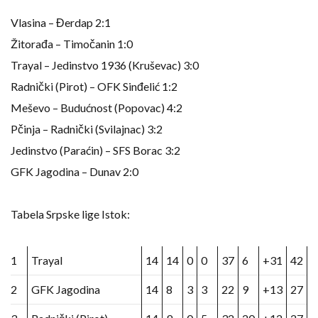
Vlasina – Đerdap 2:1
Žitorađa – Timočanin 1:0
Trayal – Jedinstvo 1936 (Kruševac) 3:0
Radnički (Pirot) – OFK Sinđelić 1:2
Meševo – Budućnost (Popovac) 4:2
Pčinja – Radnički (Svilajnac) 3:2
Jedinstvo (Paraćin) – SFS Borac 3:2
GFK Jagodina – Dunav 2:0
Tabela Srpske lige Istok:
1
Trayal
14
14
0
0
37
6
+31
42
2
GFK Jagodina
14
8
3
3
22
9
+13
27