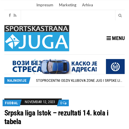
Impresum
Marketing
Arhiva
MENU
RUKOMETAŠI DUBOČICE DEBITUJU U EHF EVROPSKOM KUPU PROTIV AUSTRIJANACA
U SUBOTU PRIPREMNA UTAKMICA IZMEĐU DUBOČICE 54 I NIŠKOG ŽELEZNIČARA
STOPROCENTNI ODZIV KLUBOVA ZONE JUG I SRPSKE LIGE ISTOK NA REDOVNIM KONFERENCIJAMA PRED NOVU SEZONU
NAJNOVIJE
POTPISAN SPORAZUM O SARADNJI GRADA LESKOVCA I KOMPANIJE MILENIJUM TIM
U GFK DUBOČICA 1923 DANAS ZAVRŠENE REGISTRACIJE PRINOVA
RUKOMETAŠI DUBOČICE DEBITUJU U EHF EVROPSKOM KUPU PROTIV AUSTRIJANACA
U SUBOTU PRIPREMNA UTAKMICA IZMEĐU DUBOČICE 54 I NIŠKOG ŽELEZNIČARA
NOVEMBAR 12, 2023
FUDBAL
0
Srpska liga Istok – rezultati 14. kola i
tabela