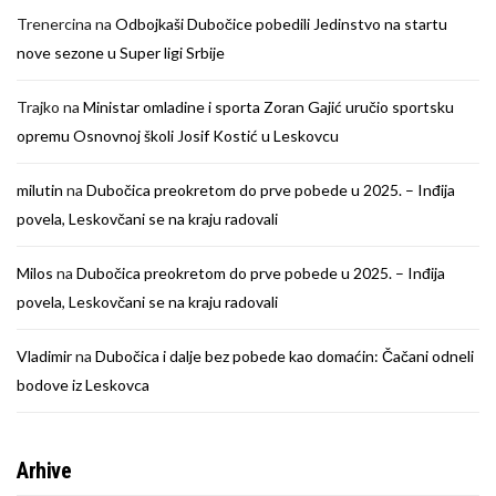
Trenercina
na
Odbojkaši Dubočice pobedili Jedinstvo na startu
nove sezone u Super ligi Srbije
Trajko
na
Ministar omladine i sporta Zoran Gajić uručio sportsku
opremu Osnovnoj školi Josif Kostić u Leskovcu
milutin
na
Dubočica preokretom do prve pobede u 2025. – Inđija
povela, Leskovčani se na kraju radovali
Milos
na
Dubočica preokretom do prve pobede u 2025. – Inđija
povela, Leskovčani se na kraju radovali
Vladimir
na
Dubočica i dalje bez pobede kao domaćin: Čačani odneli
bodove iz Leskovca
Arhive