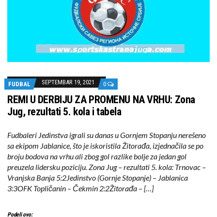
SEPTEMBAR 19, 2021
FUDBAL
0
REMI U DERBIJU ZA PROMENU NA VRHU: Zona
Jug, rezultati 5. kola i tabela
Fudbaleri Jedinstva igrali su danas u Gornjem Stopanju nerešeno
sa ekipom Jablanice, što je iskoristila Žitorađa, izjednačila se po
broju bodova na vrhu ali zbog gol razlike bolje za jedan gol
preuzela lidersku poziciju. Zona Jug – rezultati 5. kola: Trnovac –
Vranjska Banja 5:2Jedinstvo (Gornje Stopanje) – Jablanica
3:3OFK Topličanin – Čekmin 2:2Žitorađa – […]
Podeli ovo: