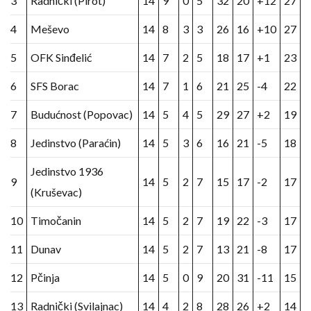
3
Radnički (Pirot)
14
9
0
5
32
20
+12
27
4
Meševo
14
8
3
3
26
16
+10
27
5
OFK Sinđelić
14
7
2
5
18
17
+1
23
6
SFS Borac
14
7
1
6
21
25
-4
22
7
Budućnost (Popovac)
14
5
4
5
29
27
+2
19
8
Jedinstvo (Paraćin)
14
5
3
6
16
21
-5
18
Jedinstvo 1936
9
14
5
2
7
15
17
-2
17
(Kruševac)
10
Timočanin
14
5
2
7
19
22
-3
17
11
Dunav
14
5
2
7
13
21
-8
17
12
Pčinja
14
5
0
9
20
31
-11
15
13
Radnički (Svilajnac)
14
4
2
8
28
26
+2
14