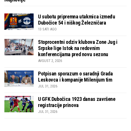
U subotu pripremna utakmica između
Dubočice 54 i niškog Železničara
13 SATI AGO
Stoprocentni odziv klubova Zone Jug i
Srpske lige Istok na redovnim
konferencijama pred novu sezonu
AVGUST 2, 2026
Potpisan sporazum o saradnji Grada
Leskovca i kompanije Milenijum tim
JUL 31, 2026
U GFK Dubočica 1923 danas završene
registracije prinova
JUL 31, 2026