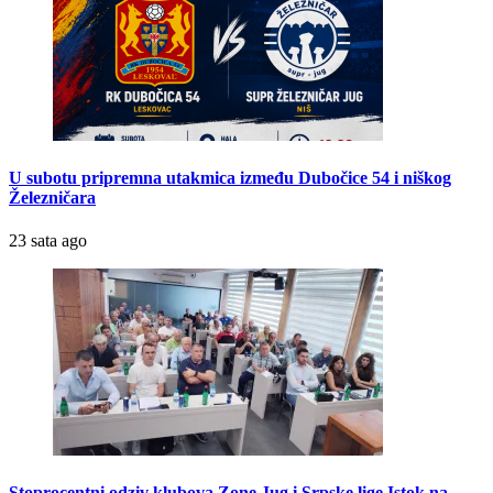
U subotu pripremna utakmica između Dubočice 54 i niškog
Železničara
23 sata ago
Stoprocentni odziv klubova Zone Jug i Srpske lige Istok na