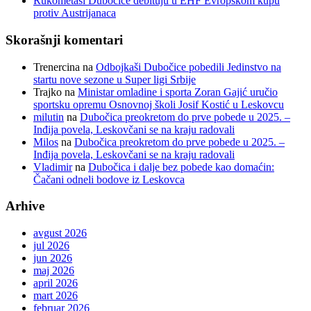
Rukometaši Dubočice debituju u EHF Evropskom kupu
protiv Austrijanaca
Skorašnji komentari
Trenercina
na
Odbojkaši Dubočice pobedili Jedinstvo na
startu nove sezone u Super ligi Srbije
Trajko
na
Ministar omladine i sporta Zoran Gajić uručio
sportsku opremu Osnovnoj školi Josif Kostić u Leskovcu
milutin
na
Dubočica preokretom do prve pobede u 2025. –
Inđija povela, Leskovčani se na kraju radovali
Milos
na
Dubočica preokretom do prve pobede u 2025. –
Inđija povela, Leskovčani se na kraju radovali
Vladimir
na
Dubočica i dalje bez pobede kao domaćin:
Čačani odneli bodove iz Leskovca
Arhive
avgust 2026
jul 2026
jun 2026
maj 2026
april 2026
mart 2026
februar 2026