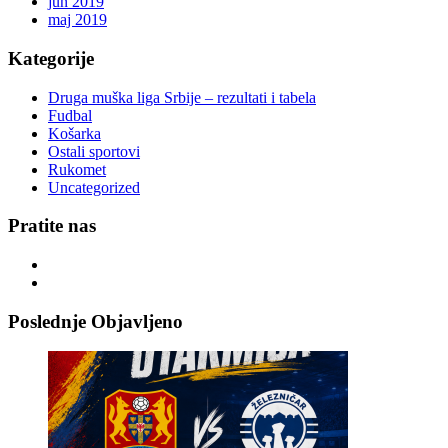
jun 2019
maj 2019
Kategorije
Druga muška liga Srbije – rezultati i tabela
Fudbal
Košarka
Ostali sportovi
Rukomet
Uncategorized
Pratite nas
Poslednje Objavljeno