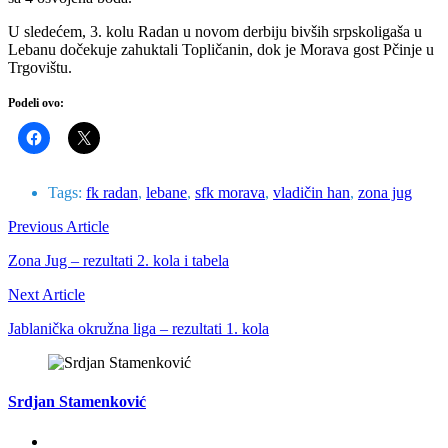
U sledećem, 3. kolu Radan u novom derbiju bivših srpskoligaša u
Lebanu dočekuje zahuktali Topličanin, dok je Morava gost Pčinje u
Trgovištu.
Podeli ovo:
Tags:
fk radan
,
lebane
,
sfk morava
,
vladičin han
,
zona jug
Previous Article
Zona Jug – rezultati 2. kola i tabela
Next Article
Jablanička okružna liga – rezultati 1. kola
Srdjan Stamenković