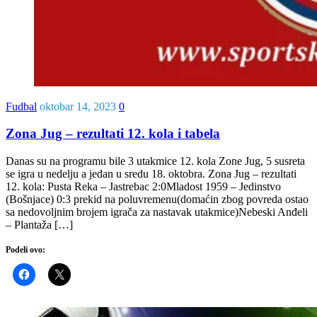
Fudbal
oktobar 14, 2023
0
Zona Jug – rezultati 12. kola i tabela
Danas su na programu bile 3 utakmice 12. kola Zone Jug, 5 susreta
se igra u nedelju a jedan u sredu 18. oktobra. Zona Jug – rezultati
12. kola: Pusta Reka – Jastrebac 2:0Mladost 1959 – Jedinstvo
(Bošnjace) 0:3 prekid na poluvremenu(domaćin zbog povreda ostao
sa nedovoljnim brojem igrača za nastavak utakmice)Nebeski Anđeli
– Plantaža […]
Podeli ovo: