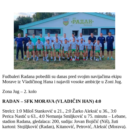
Fudbaleri Radana pobedili su danas pred svojim navijačima ekipu
Morave iz Vladičinog Hana i najavili vosoke ambicije u Zoni Jug.
Zona Jug – 2. kolo
RADAN – SFK MORAVA (VLADIČIN HAN) 4:0
Strelci: 1:0 Miloš Stanković u 21., 2:0 Žarko Aleksić u 36., 3:0
Perica Nastić u 63., 4:0 Nemanja Smiljković u 75. minutu – Lebane,
stadion Radana, gledalaca: 200, sudija: Jovan Bojičić (Niš), žuti
kartoni: Stojiljković (Radan), Kitanović, Petrović, Aleksić (Morava).