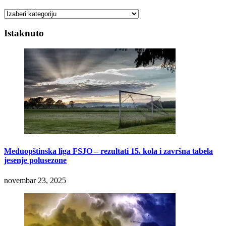
Kategorije
Istaknuto
Međuopštinska liga FSJO – rezultati 15. kola i završna tabela
jesenje polusezone
novembar 23, 2025