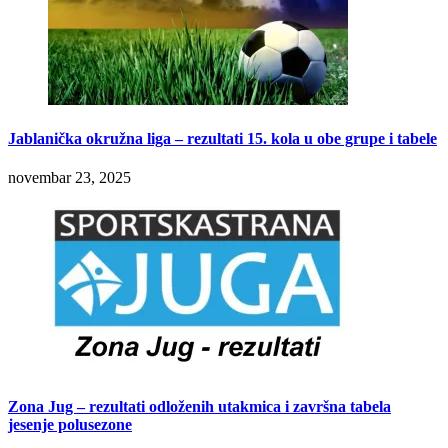
Jablanička okružna liga – rezultati 15. kola u obe grupe i tabele
novembar 23, 2025
Zona Jug – rezultati odloženih utakmica i završna tabela
jesenje polusezone