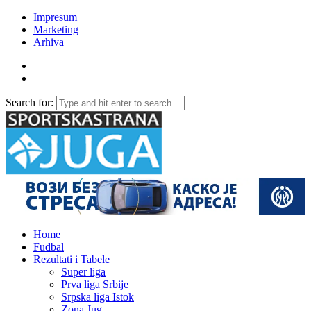
Impresum
Marketing
Arhiva
Search for:
Home
Fudbal
Rezultati i Tabele
Super liga
Prva liga Srbije
Srpska liga Istok
Zona Jug