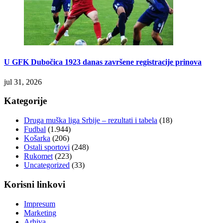
U GFK Dubočica 1923 danas završene registracije prinova
jul 31, 2026
Kategorije
Druga muška liga Srbije – rezultati i tabela
(18)
Fudbal
(1.944)
Košarka
(206)
Ostali sportovi
(248)
Rukomet
(223)
Uncategorized
(33)
Korisni linkovi
Impresum
Marketing
Arhiva