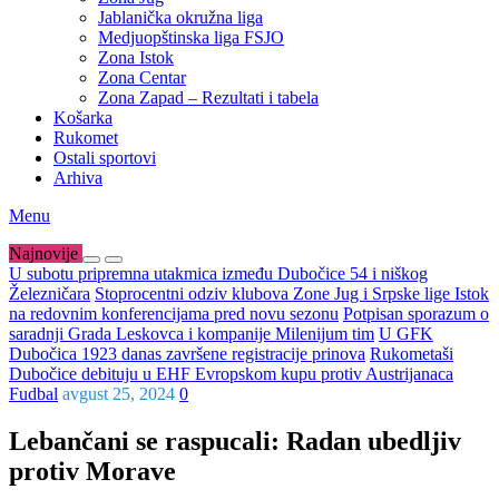
Jablanička okružna liga
Medjuopštinska liga FSJO
Zona Istok
Zona Centar
Zona Zapad – Rezultati i tabela
Košarka
Rukomet
Ostali sportovi
Arhiva
Menu
Najnovije
U subotu pripremna utakmica između Dubočice 54 i niškog
Železničara
Stoprocentni odziv klubova Zone Jug i Srpske lige Istok
na redovnim konferencijama pred novu sezonu
Potpisan sporazum o
saradnji Grada Leskovca i kompanije Milenijum tim
U GFK
Dubočica 1923 danas završene registracije prinova
Rukometaši
Dubočice debituju u EHF Evropskom kupu protiv Austrijanaca
Fudbal
avgust 25, 2024
0
Lebančani se raspucali: Radan ubedljiv
protiv Morave