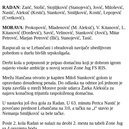
RADAN
: Zarić, Stošić, Stojiljković (Stanojević), Jović, Milošević,
Nastić, Aleksić (Krstić), Stanković, Smiljković, Kostić, Lepojević
(Cvetković).
MORAVA
: Prokopović, Mladenović (M. Aleksić), V. Kitanović, L.
Kitanović (Đorđević), Savić, Velinović, Stanković (Jović), Mitar
Petrović, Marjan Petrović (Ilić), Stanojević, Tasić.
Raspucali su se Lebančani i obradovali navijače ubedljivom
pobedom u duelu bivših srpskoligaša.
Derbi kola u potpunosti je pripao domaćinu koji je dobrom igrom
najavio visoke ambicije u novoj sezoni Zone Jug FS RIS.
Mrežu Hančana otvorio je kapiten Miloš Stanković golom iz
opravdano dosuđenog penala. Do odlaska na odmor još jednom je
lopta završila u mreži Morave posle udarca Žarka Aleksića za
najavu konačnog trijumfa raspoloženog domaćina.
U nastavku još dva gola za Radan. U 63. minutu Perica Nastić je
povećano prednost Lebančana na 3:0, a tačku na „i“ stavio je
Nemanja Smiljković sa bele tačke.
Posle 2. kola Radan se nalazi na deobi 2. mesta na tabeli Zone Jug
sa 4 osvojena boda.