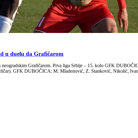
u duelu da Grafičarom
 sa neogradskim Grafičarom. Prva liga Srbije – 15. kolo GFK DUBOČ
afičar). GFK DUBOČICA: M. Mladenović, Z. Stanković, Nikolić, Ivanov,