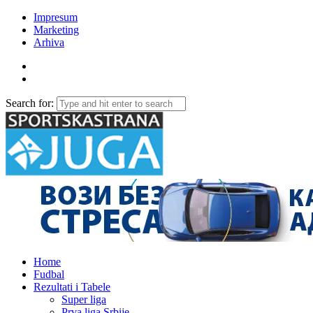
Impresum
Marketing
Arhiva
Search for:
Home
Fudbal
Rezultati i Tabele
Super liga
Prva liga Srbije