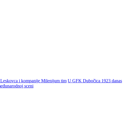
 Leskovca i kompanije Milenijum tim
U GFK Dubočica 1923 danas
 međunarodnoj sceni