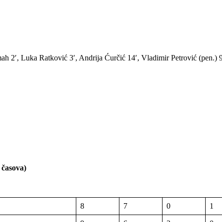
mah 2′, Luka Ratković 3′, Andrija Ćurčić 14′, Vladimir Petrović (pen.) 
časova)
8
7
0
1