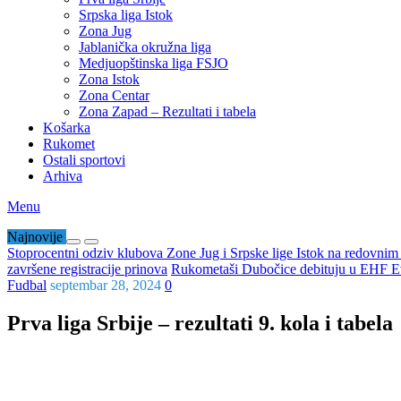
Srpska liga Istok
Zona Jug
Jablanička okružna liga
Medjuopštinska liga FSJO
Zona Istok
Zona Centar
Zona Zapad – Rezultati i tabela
Košarka
Rukomet
Ostali sportovi
Arhiva
Menu
Najnovije
Stoprocentni odziv klubova Zone Jug i Srpske lige Istok na redovni
završene registracije prinova
Rukometaši Dubočice debituju u EHF Ev
Fudbal
septembar 28, 2024
0
Prva liga Srbije – rezultati 9. kola i tabela