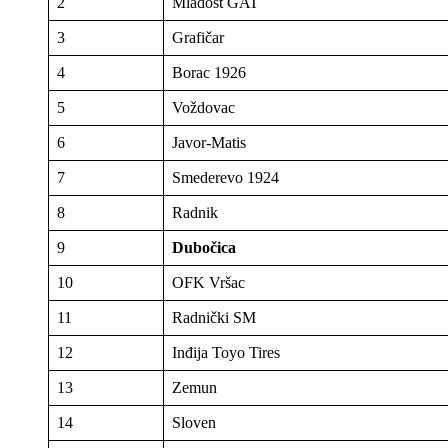
2
Mladost GAT
3
Grafičar
4
Borac 1926
5
Voždovac
6
Javor-Matis
7
Smederevo 1924
8
Radnik
9
Dubočica
10
OFK Vršac
11
Radnički SM
12
Inđija Toyo Tires
13
Zemun
14
Sloven