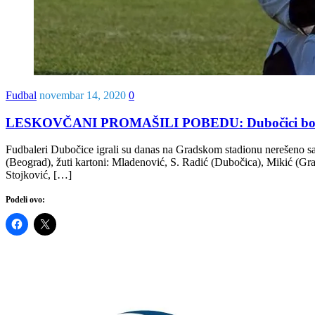
Fudbal
novembar 14, 2020
0
LESKOVČANI PROMAŠILI POBEDU: Dubočici bod 
Fudbaleri Dubočice igrali su danas na Gradskom stadionu nerešeno
(Beograd), žuti kartoni: Mladenović, S. Radić (Dubočica), Mikić (Gr
Stojković, […]
Podeli ovo: