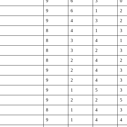
9
6
3
0
9
6
1
2
9
4
3
2
8
4
1
3
8
3
4
1
8
3
2
3
8
2
4
2
9
2
4
3
9
2
4
3
9
1
5
3
9
2
2
5
8
1
4
3
9
1
4
4