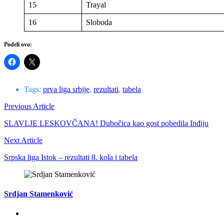
15
Trayal
16
Sloboda
Podeli ovo:
Tags:
prva liga srbije
,
rezultati
,
tabela
Previous Article
SLAVLJE LESKOVČANA! Dubočica kao gost pobedila Inđiju
Next Article
Srpska liga Istok – rezultati 8. kola i tabela
Srdjan Stamenković