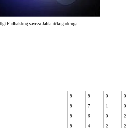
ligi Fudbalskog saveza Jablaničkog okruga.
8
8
0
0
8
7
1
0
8
6
0
2
8
4
2
2