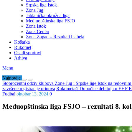
Srpska liga Istok
Zona Jug
Jablanička okružna liga
Medjuopštinska liga FSJO
Zona Istok
Zona Centar
Zona Zapad – Rezultati i tabela
Košarka
Rukomet
Ostali sportovi
Arhiva
Menu
Najnovije
Stoprocentni odziv klubova Zone Jug i Srpske lige Istok na redovni
završene registracije prinova
Rukometaši Dubočice debituju u EHF Ev
Fudbal
oktobar 13, 2024
0
Međuopštinska liga FSJO – rezultati 8. kol