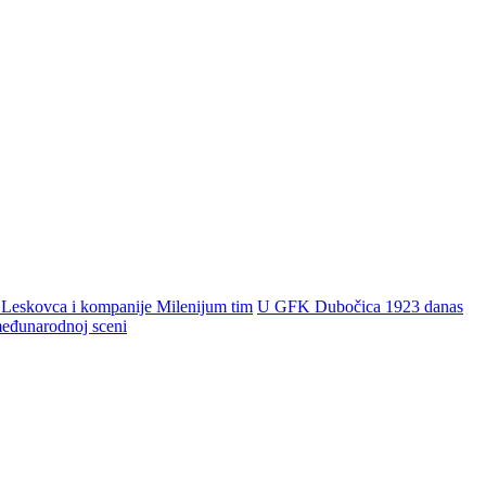
 Leskovca i kompanije Milenijum tim
U GFK Dubočica 1923 danas
 međunarodnoj sceni