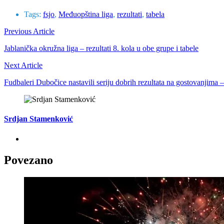
Tags:
fsjo
,
Međuopština liga
,
rezultati
,
tabela
Previous Article
Jablanička okružna liga – rezultati 8. kola u obe grupe i tabele
Next Article
Fudbaleri Dubočice nastavili seriju dobrih rezultata na gostovanjima 
Srdjan Stamenković
Povezano