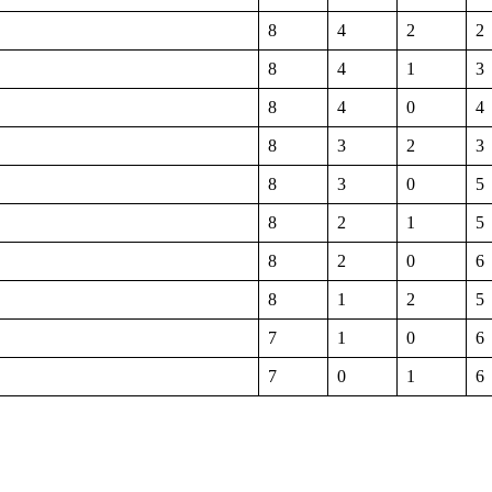
8
4
2
2
8
4
1
3
8
4
0
4
8
3
2
3
8
3
0
5
8
2
1
5
8
2
0
6
8
1
2
5
7
1
0
6
7
0
1
6