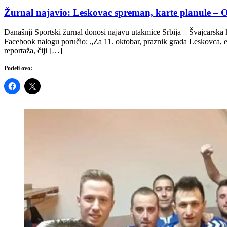
Žurnal najavio: Leskovac spreman, karte planule – O
Današnji Sportski žurnal donosi najavu utakmice Srbija – Švajcarska 
Facebook nalogu poručio: „Za 11. oktobar, praznik grada Leskovca, e
reportaža, čiji […]
Podeli ovo: