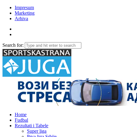
Impresum
Marketing
Arhiva
Search for:
Home
Fudbal
Rezultati i Tabele
Super liga
Prva liga Srbije