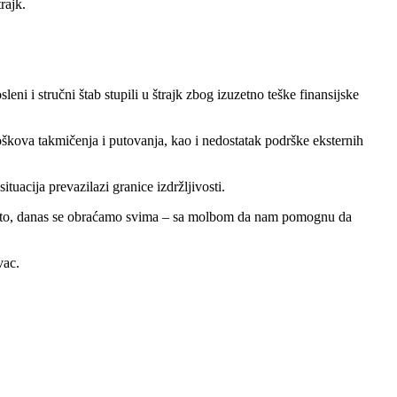
rajk.
eni i stručni štab stupili u štrajk zbog izuzetno teške finansijske
škova takmičenja i putovanja, kao i nedostatak podrške eksternih
ituacija prevazilazi granice izdržljivosti.
vo zato, danas se obraćamo svima – sa molbom da nam pomognu da
vac.