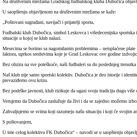
Na društvenim mrežama Gradskog fudbalskog kluba Dubočica objavljen
U saopštenju objavljenom na društvenim mrežama se kaže:
„Poštovani sugrađani, navijači i prijatelji sporta,
Fudbalski klub Dubočica, simbol Leskovca i višedecenijska sportska inst
situacije u kojoj se klub nalazi.
Mesecima se borimo sa nagomilanim problemima – neisplaćene plate i 
faktora, uprkos sredstvima koje je Grad Leskovac ove godine izdvojio i
Bez obzira na sve poteškoće, naši fudbaleri su do poslednjeg trenutka izl
Naš klub nije samo sportski kolektiv. Dubočica je deo istorije i id
prevaziđemo ovu krizu.
Bez podrške javnosti, klub rizikuje da ugasi svoju tradiciju dugu više
Verujemo da Dubočica zaslužuje da živi i da se zajedno možemo izbori
Zahvaljujemo se svima koji razumeju našu situaciju i koji će svojim
S poštovanjem,
U ime celog kolektiva FK Dubočica“ – navodi se u saopštenju objav