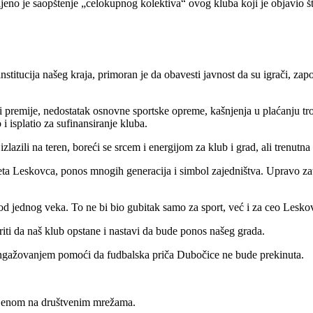
o je saopštenje „celokupnog kolektiva“ ovog kluba koji je objavio št
itucija našeg kraja, primoran je da obavesti javnost da su igrači, zaposl
premije, nedostatak osnovne sportske opreme, kašnjenja u plaćanju tro
 isplatio za sufinansiranje kluba.
azili na teren, boreći se srcem i energijom za klub i grad, ali trenutna s
entiteta Leskovca, ponos mnogih generacija i simbol zajedništva. Upra
 od jednog veka. To ne bi bio gubitak samo za sport, već i za ceo Lesko
ti da naš klub opstane i nastavi da bude ponos našeg grada.
 angažovanjem pomoći da fudbalska priča Dubočice ne bude prekinuta.
ljenom na društvenim mrežama.