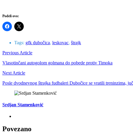
Podeli ovo:
Tags:
gfk dubočica
,
leskovac
,
štrajk
Previous Article
Vlasotinčani autogolom golmana do pobede protiv Timoka
Next Article
Posle dvodnevnog štrajka fudbaleri Dubočice se vratili treninzima, juč
Srdjan Stamenković
Povezano