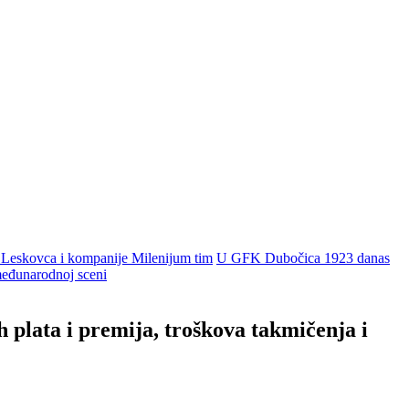
 Leskovca i kompanije Milenijum tim
U GFK Dubočica 1923 danas
 međunarodnoj sceni
h plata i premija, troškova takmičenja i