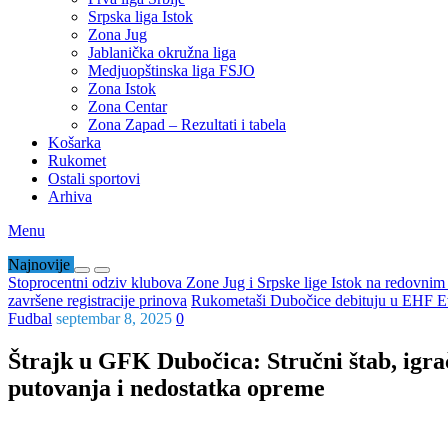
Srpska liga Istok
Zona Jug
Jablanička okružna liga
Medjuopštinska liga FSJO
Zona Istok
Zona Centar
Zona Zapad – Rezultati i tabela
Košarka
Rukomet
Ostali sportovi
Arhiva
Menu
Najnovije
Stoprocentni odziv klubova Zone Jug i Srpske lige Istok na redovni
završene registracije prinova
Rukometaši Dubočice debituju u EHF Ev
Fudbal
septembar 8, 2025
0
Štrajk u GFK Dubočica: Stručni štab, igrač
putovanja i nedostatka opreme