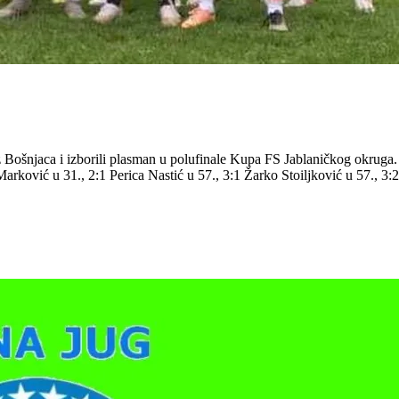
va iz Bošnjaca i izborili plasman u polufinale Kupa FS Jablaničko
ković u 31., 2:1 Perica Nastić u 57., 3:1 Žarko Stoiljković u 57., 3:2