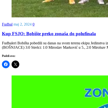
Fudbal
maj 2, 2024
0
Kup FSJO: Bobište preko zonaša do polufinala
Fudbaleri Bobišta pobedili su danas na svom terenu ekipu Jedinst
(BOŠNJACE) 3:0 Strelci: 1:0 Miroslav Marković u 5., 2:0 Mirolsav Mar
Podeli ovo: