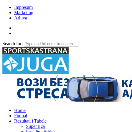
Impresum
Marketing
Arhiva
Search for:
Home
Fudbal
Rezultati i Tabele
Super liga
Prva liga Srbije