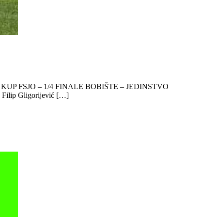
g okruga. KUP FSJO – 1/4 FINALE BOBIŠTE – JEDINSTVO
 Filip Gligorijević […]