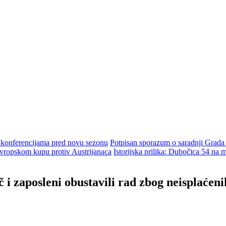
m konferencijama pred novu sezonu
Potpisan sporazum o saradnji Grada
ropskom kupu protiv Austrijanaca
Istorijska prilika: Dubočica 54 na
 i zaposleni obustavili rad zbog neisplaćeni