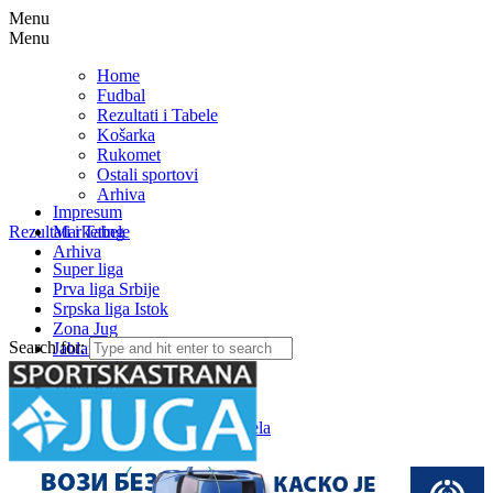
Menu
Menu
Home
Fudbal
Rezultati i Tabele
Košarka
Rukomet
Ostali sportovi
Arhiva
Impresum
Rezultati i Tabele
Marketing
Arhiva
Super liga
Prva liga Srbije
Srpska liga Istok
Zona Jug
Search for:
Jablanička okružna liga
Medjuopštinska liga FSJO
Zona Istok
Zona Centar
Zona Zapad – Rezultati i tabela