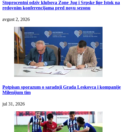
Stoprocentni odziv klubova Zone Jug i Srpske lige Istok na
redovnim konferencijama pred novu sezonu
avgust 2, 2026
Potpisan sporazum o saradnji Grada Leskovca i kompanije
Milenijum tim
jul 31, 2026