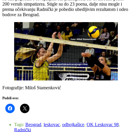
200 vernih simpatizera. Stigle su do 23 poena, dalje nisu mogle i
prema očekivanju Radnički je pobedio ubedljivim rezultatom i odeo
bodove za Beograd.
Fotografije: Miloš Stamenković
Podeli ovo:
Tags:
Beograd
,
leskovac
,
odbojkašice
,
OK Leskovac 98
,
Radnički