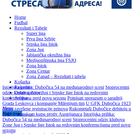
Home
Fudbal
Rezultati i Tabele
Super liga
Prva liga Srbije
Srpska liga Istok
Zona Jug
Jablanička okružna liga
Medjuopštinska liga FSJO
Zona Istok
Zona Centar
Zona Zapad – Rezultati i tabela
Košarka
Istorijska prilika: Dubočica 54 na međunarodnoj sceni
Stoprocentni
Rukomet
odziv klubova Zone Jug i Srpske lige Istok na redovnim
Ostali sportovi
konferencijama pred novu sezonu
Potpisan sporazum o saradnji
Arhiva
Grada Leskovca i kompanije Milenijum tim
U GFK Dubočica 1923
danas završene registracije prinova
Rukometaši Dubočice debituju u
Menu
EHF Evropskom kupu protiv Austrijanaca
Istorijska prilika:
Najnovije
Dubočica 54 na međunarodnoj sceni
Stoprocentni odziv klubova
Zone Jug i Srpske lige Istok na redovnim konferencijama pred novu
sezonu