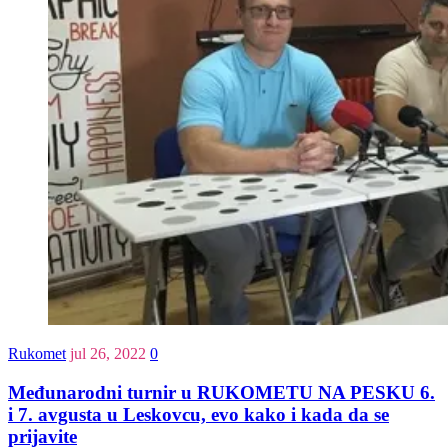
Rukomet
jul 26, 2022
0
Međunarodni turnir u RUKOMETU NA PESKU 6.
i 7. avgusta u Leskovcu, evo kako i kada da se
prijavite