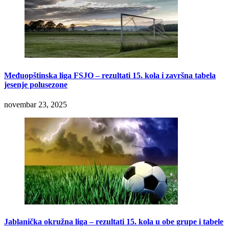
Međuopštinska liga FSJO – rezultati 15. kola i završna tabela
jesenje polusezone
novembar 23, 2025
Jablanička okružna liga – rezultati 15. kola u obe grupe i tabele