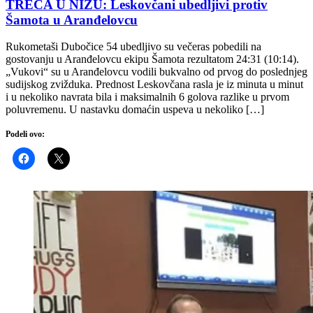
TREĆA U NIZU: Leskovčani ubedljivi protiv
Šamota u Aranđelovcu
Rukometaši Dubočice 54 ubedljivo su večeras pobedili na
gostovanju u Aranđelovcu ekipu Šamota rezultatom 24:31 (10:14).
„Vukovi“ su u Aranđelovcu vodili bukvalno od prvog do poslednjeg
sudijskog zvižduka. Prednost Leskovčana rasla je iz minuta u minut
i u nekoliko navrata bila i maksimalnih 6 golova razlike u prvom
poluvremenu. U nastavku domaćin uspeva u nekoliko […]
Podeli ovo: