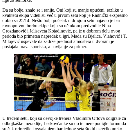
lige za seniorke.
Da su bolje, znalo se i ranije. Oni koji su manje upućeni, razliku u
kvalitetu ekipa videli su već u prvom setu koji je Radnički ekspresno
dobio sa 25/14. Nešto bolji početak u drugom setu najavio je bar
ravnopravnu borbu ekipe koju su učinkom predvodile Nina
Grozdanović i Jelisaveta Kojadinović, pa je u dobrom delu ovog
perioda bio primetan napredak u igri. Mada su Bjelica, Vlahović i T.
Milojević uspevale da zadrže prednost atmosfera u dvorani je
postajala prava sportska, a navijanje za primer.
U trećem setu, koji su devojke trenera Vladimira Orlova odigrale za
odbojkaške meraklije, Leskovčanke su do te mere podigle formu da
su čak pripretile i osvajanjem bar jednog seta što bi usrećilo preko