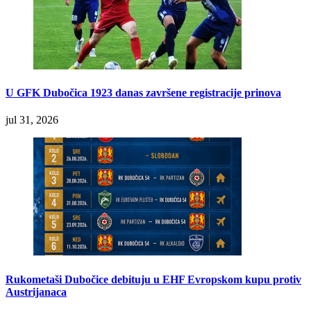
U GFK Dubočica 1923 danas završene registracije prinova
jul 31, 2026
Rukometaši Dubočice debituju u EHF Evropskom kupu protiv
Austrijanaca