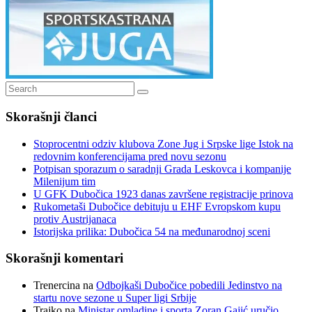
Search
Search
for:
Skorašnji članci
Stoprocentni odziv klubova Zone Jug i Srpske lige Istok na
redovnim konferencijama pred novu sezonu
Potpisan sporazum o saradnji Grada Leskovca i kompanije
Milenijum tim
U GFK Dubočica 1923 danas završene registracije prinova
Rukometaši Dubočice debituju u EHF Evropskom kupu
protiv Austrijanaca
Istorijska prilika: Dubočica 54 na međunarodnoj sceni
Skorašnji komentari
Trenercina
na
Odbojkaši Dubočice pobedili Jedinstvo na
startu nove sezone u Super ligi Srbije
Trajko
na
Ministar omladine i sporta Zoran Gajić uručio