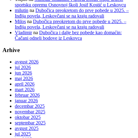
sportsku opremu Osnovnoj školi Josif Kostić u Leskovcu
milutin
na
Dubočica preokretom do prve pobede u 2025. –
Inđija povela, Leskovčani se na kraju radovali
Milos
na
Dubočica preokretom do prve pobede u 2025. –
Inđija povela, Leskovčani se na kraju radovali
Vladimir
na
Dubočica i dalje bez pobede kao domaćin:
Čačani odneli bodove iz Leskovca
Arhive
avgust 2026
jul 2026
jun 2026
maj 2026
april 2026
mart 2026
februar 2026
januar 2026
decembar 2025
novembar 2025
oktobar 2025
septembar 2025
avgust 2025
jul 2025