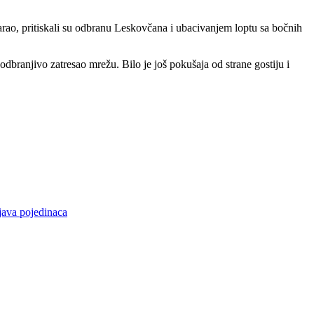
varao, pritiskali su odbranu Leskovčana i ubacivanjem loptu sa bočnih
dbranjivo zatresao mrežu. Bilo je još pokušaja od strane gostiju i
java pojedinaca