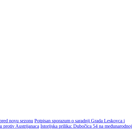
 pred novu sezonu
Potpisan sporazum o saradnji Grada Leskovca i
protiv Austrijanaca
Istorijska prilika: Dubočica 54 na međunarodnoj