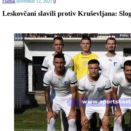
Fudbal
novembar 12, 2025
0
Leskovčani slavili protiv Kruševljana: Slo