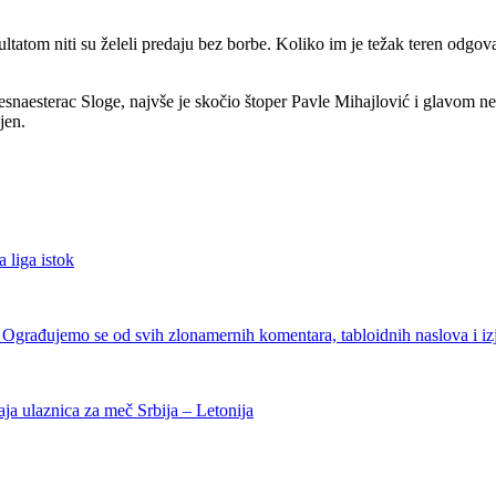
zultatom niti su želeli predaju bez borbe. Koliko im je težak teren odgo
snaesterac Sloge, najvše je skočio štoper Pavle Mihajlović i glavom neo
jen.
a liga istok
Ograđujemo se od svih zlonamernih komentara, tabloidnih naslova i iz
a ulaznica za meč Srbija – Letonija