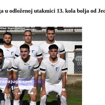
ga u odloženoj utakmici 13. kola bolja od Je