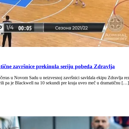
 završnice prekinula seriju pobeda Zdravlja
čeras u Novom Sadu u neizvesnoj završnici savldala ekipu Zdravlja rez
tavili pa je Blackwell na 10 sekundi pre kraja uveo meč u dramatičnu […]