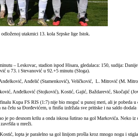
odloženoj utakmici 13. kola Srpske lige Istok.
 minutu – Leskovac, stadion ispod Hisara, gledalaca: 150, sudija: Danijel
ević u 73. i Stevanović u 92.+5 minutu (Sloga).
 Anđelković, Anđelić (Stamenković), Veličković, L. Mitrović (M. Mitro
vić, Anđelković (Stojković), Kostić, Gajić, Baždarević, Skočajić (J
nalu Kupa FS RIS (1:7) nije bio moguć u punoj meri, ali je pobeda u der
na čelu sa Đorđevićem, u finišu izdržala sve pritiske i na saldo dodala 
šao je po desnom krilu a onda iskosa šutirao na gol Markovića. Neko iz 
završila u mreži.
Kostić, lopta je paralelno sa gol linijom prošla kroz mnogo nogu i stigl