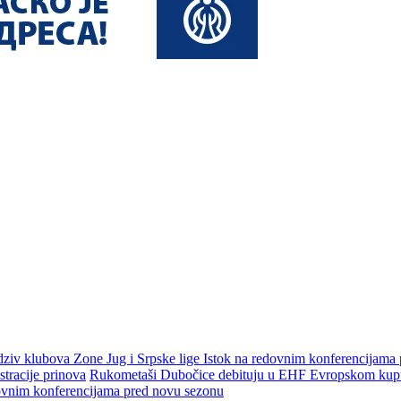
dziv klubova Zone Jug i Srpske lige Istok na redovnim konferencijama
tracije prinova
Rukometaši Dubočice debituju u EHF Evropskom kupu 
dovnim konferencijama pred novu sezonu