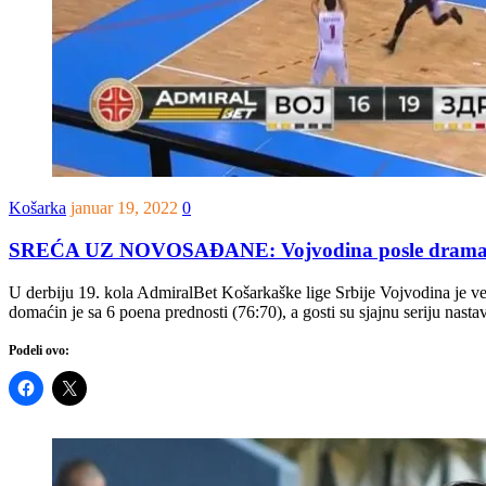
Košarka
januar 19, 2022
0
SREĆA UZ NOVOSAĐANE: Vojvodina posle dramatične
U derbiju 19. kola AdmiralBet Košarkaške lige Srbije Vojvodina je ve
domaćin je sa 6 poena prednosti (76:70), a gosti su sjajnu seriju nas
Podeli ovo: