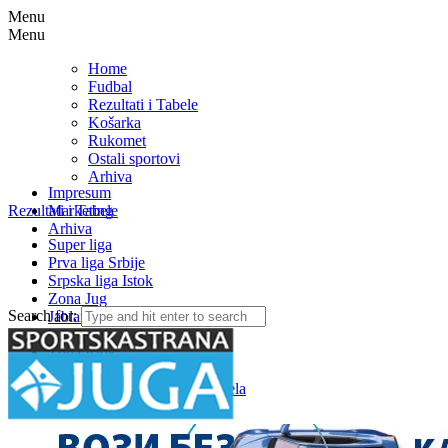
Menu
Menu
Home
Fudbal
Rezultati i Tabele
Košarka
Rukomet
Ostali sportovi
Arhiva
Impresum
Rezultati i Tabele
Marketing
Arhiva
Super liga
Prva liga Srbije
Srpska liga Istok
Zona Jug
Search for:
Jablanička okružna liga
Medjuopštinska liga FSJO
Zona Istok
Zona Centar
Zona Zapad – Rezultati i tabela