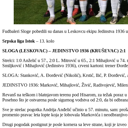
Fudbaleri Sloge pobedili su danas u Leskovcu ekipu Jedinstva 1936 u 
Srpska liga Istok
– 13. kolo
SLOGA (LESKOVAC) – JEDINSTVO 1936 (KRUŠEVAC) 2:1
Strelci: 1:0 Anželić u 57., 2:0 L. Mitrović u 65., 2:1 Mihajlović u 74.
Smiljković i Mihajlović (Jedinstvo 1936), crveni kartoni: trener Đorđ
SLOGA: Stanković, A. Đorđević (Nikolić), Krstić, Ilić, P. Đorđević,
JEDINSTVO 1936: Marković, Mihajlović, Živić, Radivojević, Milenko
Revanš na teškom i blatnjavom terenu pod Hisarom, za težak poraz u fi
Posebno što je ostvarena posle sigurnog vođstva od 2:0, da bi odbrana 
Sve je strelac pogotka Andrija Anđelić učinio u 57. minutu, sam: pro
promenio pravac leta lopte koja je lobovala Markovića i neodbranjivo 
Drugi pogodak postignut je posle kornera sa leve strane, koji je izveo 