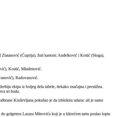
 Zlatanović (Ćuprija), žuti kartoni: Anđelković i Krstić (Sloga),
vić), Kostić, Mladenović.
ovanović), Radovanović.
biju ekipa iz boljeg dela tabele, itekako značajna i prestižna.
sva tri boda.
odbrane Kruševljana pokušao je da izblokira udarac ali je samo
a do golgetera Lazara Mitrovića koji je u klizećem tartu poslao loptu