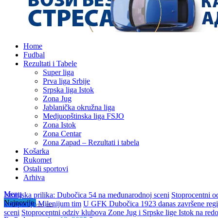
Home
Fudbal
Rezultati i Tabele
Super liga
Prva liga Srbije
Srpska liga Istok
Zona Jug
Jablanička okružna liga
Medjuopštinska liga FSJO
Zona Istok
Zona Centar
Zona Zapad – Rezultati i tabela
Košarka
Rukomet
Ostali sportovi
Arhiva
Menu
Istorijska prilika: Dubočica 54 na međunarodnoj sceni
Stoprocentni o
Najnovije
kompanije Milenijum tim
U GFK Dubočica 1923 danas završene regis
sceni
Stoprocentni odziv klubova Zone Jug i Srpske lige Istok na re