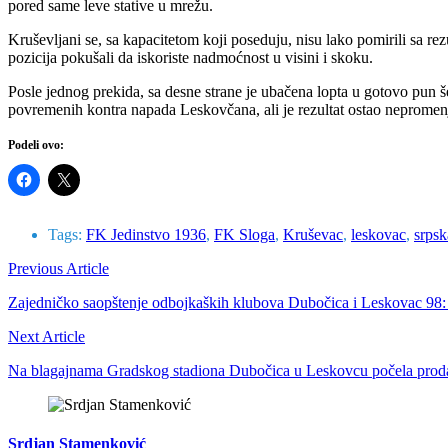
pored same leve stative u mrežu.
Kruševljani se, sa kapacitetom koji poseduju, nisu lako pomirili sa re
pozicija pokušali da iskoriste nadmoćnost u visini i skoku.
Posle jednog prekida, sa desne strane je ubačena lopta u gotovo pun še
povremenih kontra napada Leskovčana, ali je rezultat ostao nepromen
Podeli ovo:
Tags:
FK Jedinstvo 1936
,
FK Sloga
,
Kruševac
,
leskovac
,
srpsk
Previous Article
Zajedničko saopštenje odbojkaških klubova Dubočica i Leskovac 98: 
Next Article
Na blagajnama Gradskog stadiona Dubočica u Leskovcu počela prodaj
Srdjan Stamenković