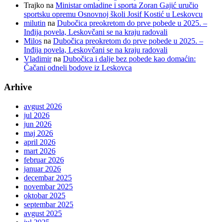
Trajko
na
Ministar omladine i sporta Zoran Gajić uručio
sportsku opremu Osnovnoj školi Josif Kostić u Leskovcu
milutin
na
Dubočica preokretom do prve pobede u 2025. –
Inđija povela, Leskovčani se na kraju radovali
Milos
na
Dubočica preokretom do prve pobede u 2025. –
Inđija povela, Leskovčani se na kraju radovali
Vladimir
na
Dubočica i dalje bez pobede kao domaćin:
Čačani odneli bodove iz Leskovca
Arhive
avgust 2026
jul 2026
jun 2026
maj 2026
april 2026
mart 2026
februar 2026
januar 2026
decembar 2025
novembar 2025
oktobar 2025
septembar 2025
avgust 2025