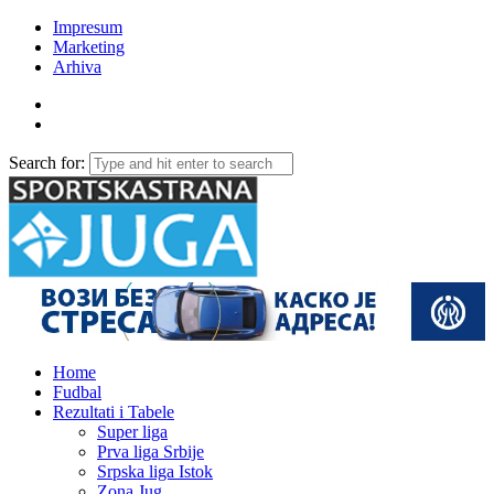
Impresum
Marketing
Arhiva
Search for:
Home
Fudbal
Rezultati i Tabele
Super liga
Prva liga Srbije
Srpska liga Istok
Zona Jug