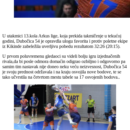
U utakmici 13.kola Arkus lige, koja prekida takmičenje u tekućoj
godini, Dubočica 54 je opravdla ulogu favorita i protiv poletne ekipe
iz Kikinde zabeležila uverljivu pobedu rezultatom 32:26 (20:15).
U prvom poluvremenu gledaoci su videli bolju igru izjednačenih
rivala,da bi posle odmora domaćin odigrao ozbiljno i odgovorno pa
samim tim nastavak nije doneo neku veću neizvesnost, Dubočica 54
je svoju prednost održavala i na kraju osvojila nove bodove, te se
tako učvrstila na četvrtom mestu tabele sa 17 osvojenih bodova..