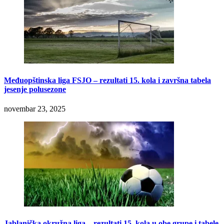
Međuopštinska liga FSJO – rezultati 15. kola i završna tabela
jesenje polusezone
novembar 23, 2025
Jablanička okružna liga – rezultati 15. kola u obe grupe i tabele