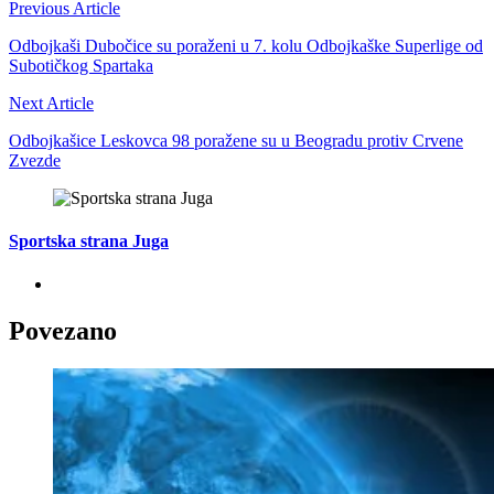
Previous Article
Odbojkaši Dubočice su poraženi u 7. kolu Odbojkaške Superlige od
Subotičkog Spartaka
Next Article
Odbojkašice Leskovca 98 poražene su u Beogradu protiv Crvene
Zvezde
Sportska strana Juga
Povezano