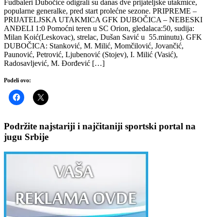
Fudbaleri Dubočice odigrali su danas dve prijateljske utakmice,
popularne generalke, pred start prolećne sezone. PRIPREME –
PRIJATELJSKA UTAKMICA GFK DUBOČICA – NEBESKI
ANĐELI 1:0 Pomoćni teren u SC Orion, gledalaca:50, sudija:
Milan Koić(Leskovac), strelac, Dušan Savić u 55.minutu). GFK
DUBOČICA: Stanković, M. Milić, Momčilović, Jovančić,
Paunović, Petrović, Ljubenović (Stojev), I. Milić (Vasić),
Radosavljević, M. Đorđević […]
Podeli ovo:
Podržite najstariji i najčitaniji sportski portal na
jugu Srbije