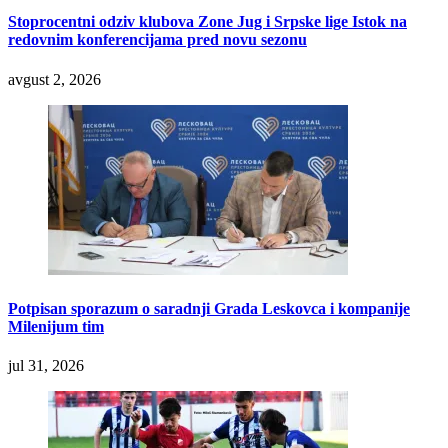
Stoprocentni odziv klubova Zone Jug i Srpske lige Istok na
redovnim konferencijama pred novu sezonu
avgust 2, 2026
Potpisan sporazum o saradnji Grada Leskovca i kompanije
Milenijum tim
jul 31, 2026