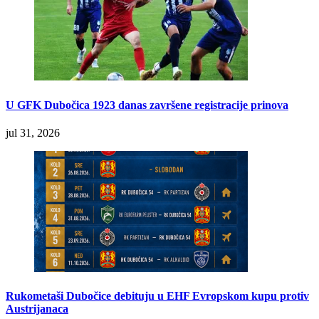
U GFK Dubočica 1923 danas završene registracije prinova
jul 31, 2026
Rukometaši Dubočice debituju u EHF Evropskom kupu protiv
Austrijanaca