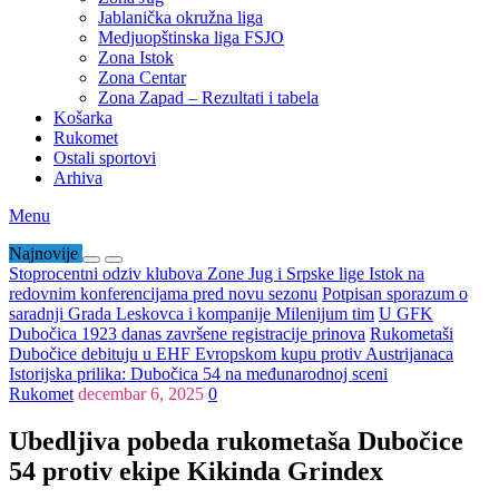
Jablanička okružna liga
Medjuopštinska liga FSJO
Zona Istok
Zona Centar
Zona Zapad – Rezultati i tabela
Košarka
Rukomet
Ostali sportovi
Arhiva
Menu
Najnovije
Stoprocentni odziv klubova Zone Jug i Srpske lige Istok na
redovnim konferencijama pred novu sezonu
Potpisan sporazum o
saradnji Grada Leskovca i kompanije Milenijum tim
U GFK
Dubočica 1923 danas završene registracije prinova
Rukometaši
Dubočice debituju u EHF Evropskom kupu protiv Austrijanaca
Istorijska prilika: Dubočica 54 na međunarodnoj sceni
Rukomet
decembar 6, 2025
0
Ubedljiva pobeda rukometaša Dubočice
54 protiv ekipe Kikinda Grindex