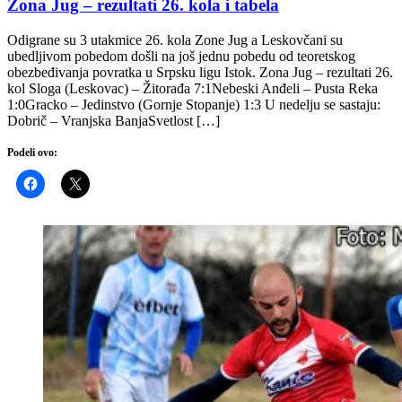
Zona Jug – rezultati 26. kola i tabela
Odigrane su 3 utakmice 26. kola Zone Jug a Leskovčani su
ubedljivom pobedom došli na još jednu pobedu od teoretskog
obezbeđivanja povratka u Srpsku ligu Istok. Zona Jug – rezultati 26.
kol Sloga (Leskovac) – Žitorađa 7:1Nebeski Anđeli – Pusta Reka
1:0Gracko – Jedinstvo (Gornje Stopanje) 1:3 U nedelju se sastaju:
Dobrič – Vranjska BanjaSvetlost […]
Podeli ovo: