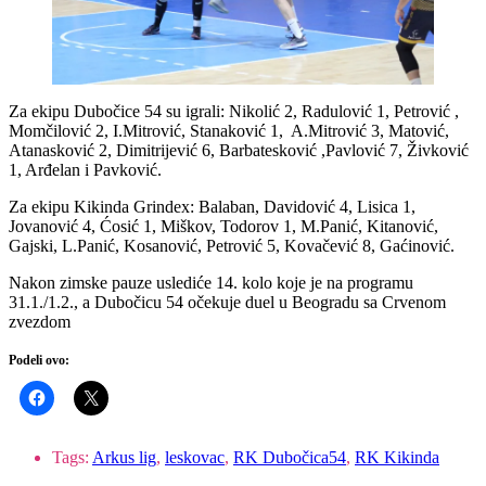
Za ekipu Dubočice 54 su igrali: Nikolić 2, Radulović 1, Petrović ,
Momčilović 2, I.Mitrović, Stanaković 1, A.Mitrović 3, Matović,
Atanasković 2, Dimitrijević 6, Barbatesković ,Pavlović 7, Živković
1, Arđelan i Pavković.
Za ekipu Kikinda Grindex: Balaban, Davidović 4, Lisica 1,
Jovanović 4, Ćosić 1, Miškov, Todorov 1, M.Panić, Kitanović,
Gajski, L.Panić, Kosanović, Petrović 5, Kovačević 8, Gaćinović.
Nakon zimske pauze uslediće 14. kolo koje je na programu
31.1./1.2., a Dubočicu 54 očekuje duel u Beogradu sa Crvenom
zvezdom
Podeli ovo:
Tags:
Arkus lig
,
leskovac
,
RK Dubočica54
,
RK Kikinda