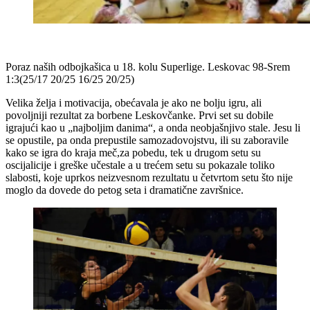
Poraz naših odbojkašica u 18. kolu Superlige. Leskovac 98-Srem
1:3(25/17 20/25 16/25 20/25)
Velika želja i motivacija, obećavala je ako ne bolju igru, ali
povoljniji rezultat za borbene Leskovčanke. Prvi set su dobile
igrajući kao u „najboljim danima“, a onda neobjašnjivo stale. Jesu li
se opustile, pa onda prepustile samozadovojstvu, ili su zaboravile
kako se igra do kraja meč,za pobedu, tek u drugom setu su
oscijalicije i greške učestale a u trećem setu su pokazale toliko
slabosti, koje uprkos neizvesnom rezultatu u četvrtom setu što nije
moglo da dovede do petog seta i dramatične završnice.