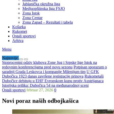
Jablanička okružna liga
Medjuopštinska liga FSJO
Zona Istok
Zona Centar
Zona Zapad – Rezultati i tabela
Košarka
Rukomet
Ostali sportovi
Arhiva
Menu
Najnovije
Stoprocentni odziv klubova Zone Jug i Srpske lige Istok na
redovnim konferencijama pred novu sezonu
Potpisan sporazum o
saradnji Grada Leskovca i kompanije Milenijum tim
U GFK
Dubočica 1923 danas završene registracije prinova
Rukometaši
Dubočice debituju u EHF Evropskom kupu protiv Austrijanaca
Istorijska prilika: Dubočica 54 na međunarodnoj sceni
Ostali sportovi
februar 27, 2026
0
Novi poraz naših odbojkašica