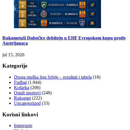
Rukometaši Dubočice debituju u EHF Evropskom kupu protiv
Austrijanaca
jul 15, 2026
Kategorije
Druga muška liga Srbije – rezultati i tabela
(18)
Fudbal
(1.944)
Košarka
(206)
Ostali sportovi
(248)
Rukomet
(222)
Uncategorized
(33)
Korisni linkovi
Impresum