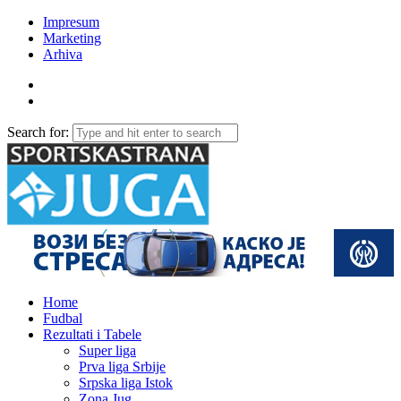
Impresum
Marketing
Arhiva
Search for:
Home
Fudbal
Rezultati i Tabele
Super liga
Prva liga Srbije
Srpska liga Istok
Zona Jug