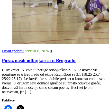
Ostali sportovi
februar 8, 2026
0
Poraz naših odbojkašica u Beogradu
U utakmici 15. kola Superlige odbojkašice ŽOK Leskovac 98
poražene su u Beogradu od ekipe Radničkog sa 3:1 (18:25 25:7
25:22 25:17). Leskovčanke su dobile prvi set u kome su vodile svo
vreme. U drugom setu domaće igračice su prosto oduvale gošće,
dozvolivši im da osvoje samo sedam poena. Treći set je bio
neizvestan, jer […]
Podeli ovo: