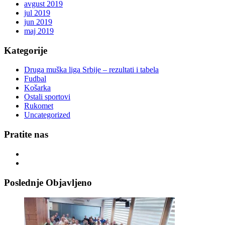
avgust 2019
jul 2019
jun 2019
maj 2019
Kategorije
Druga muška liga Srbije – rezultati i tabela
Fudbal
Košarka
Ostali sportovi
Rukomet
Uncategorized
Pratite nas
Poslednje Objavljeno