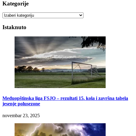
Kategorije
Kategorije
Istaknuto
Međuopštinska liga FSJO – rezultati 15. kola i završna tabela
jesenje polusezone
novembar 23, 2025