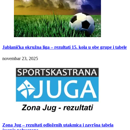
Jablanička okružna liga – rezultati 15. kola u obe grupe i tabele
novembar 23, 2025
Zona Jug – rezultati odloženih utakmica i završna tabela