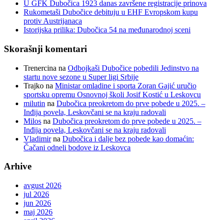
U GFK Dubočica 1923 danas završene registracije prinova
Rukometaši Dubočice debituju u EHF Evropskom kupu
protiv Austrijanaca
Istorijska prilika: Dubočica 54 na međunarodnoj sceni
Skorašnji komentari
Trenercina
na
Odbojkaši Dubočice pobedili Jedinstvo na
startu nove sezone u Super ligi Srbije
Trajko
na
Ministar omladine i sporta Zoran Gajić uručio
sportsku opremu Osnovnoj školi Josif Kostić u Leskovcu
milutin
na
Dubočica preokretom do prve pobede u 2025. –
Inđija povela, Leskovčani se na kraju radovali
Milos
na
Dubočica preokretom do prve pobede u 2025. –
Inđija povela, Leskovčani se na kraju radovali
Vladimir
na
Dubočica i dalje bez pobede kao domaćin:
Čačani odneli bodove iz Leskovca
Arhive
avgust 2026
jul 2026
jun 2026
maj 2026