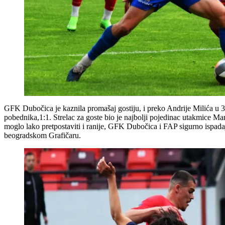
GFK Dubočica je kaznila promašaj gostiju, i preko Andrije Milića u 3
pobednika,1:1. Strelac za goste bio je najbolji pojedinac utakmice M
moglo lako pretpostaviti i ranije, GFK Dubočica i FAP sigurno ispad
beogradskom Grafičaru.