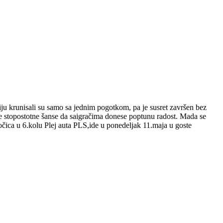
ju krunisali su samo sa jednim pogotkom, pa je susret završen bez
ve stopostotne šanse da saigračima donese poptunu radost. Mada se
ica u 6.kolu Plej auta PLS,ide u ponedeljak 11.maja u goste