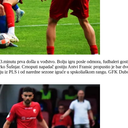
3.minutu prva došla u vođstvo. Bolju igru posle odmora, fudbaleri gosti
arko Šušnjar. Crnoputi napadač gostiju Antvi Fransic propustio je bar d
aju iz PLS i od naredne sezone igraće u spskoliaškom rangu. GFK Duboč