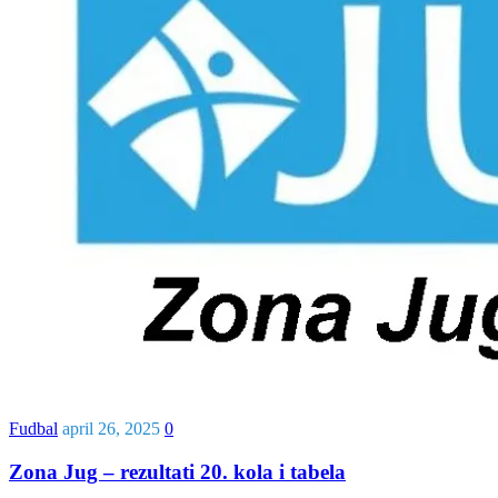
Fudbal
april 26, 2025
0
Zona Jug – rezultati 20. kola i tabela