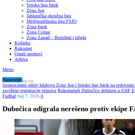
Srpska liga Istok
Zona Jug
Jablanička okružna liga
Medjuopštinska liga FSJO
Zona Istok
Zona Centar
Zona Zapad – Rezultati i tabela
Košarka
Rukomet
Ostali sportovi
Arhiva
Menu
Najnovije
Stoprocentni odziv klubova Zone Jug i Srpske lige Istok na redovni
završene registracije prinova
Rukometaši Dubočice debituju u EHF Ev
Fudbal
maj 7, 2026
0
Dubočica odigrala nerešeno protiv ekipe 