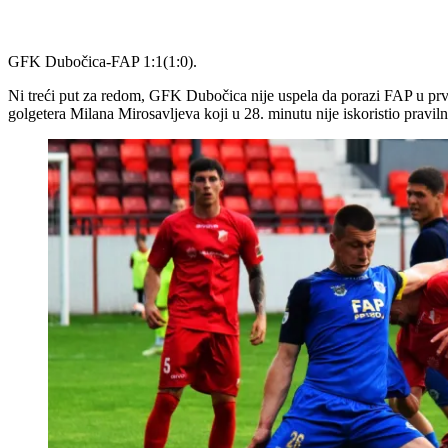
GFK Dubočica-FAP 1:1(1:0).
Ni treći put za redom, GFK Dubočica nije uspela da porazi FAP u prve
golgetera Milana Mirosavljeva koji u 28. minutu nije iskoristio pravil