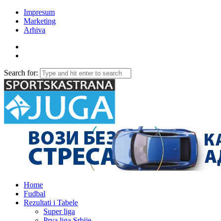
Impresum
Marketing
Arhiva
Search for:
Home
Fudbal
Rezultati i Tabele
Super liga
Prva liga Srbije