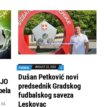
AVGUST 22, 2022
FUDBAL
0
Dušan Petković novi
SJO
predsednik Gradskog
bela
fudbalskog saveza
Leskovac
 11.