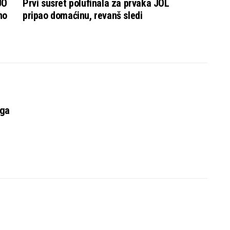
JO
Prvi susret polufinala za prvaka JOL
no
pripao domaćinu, revanš sledi
uga