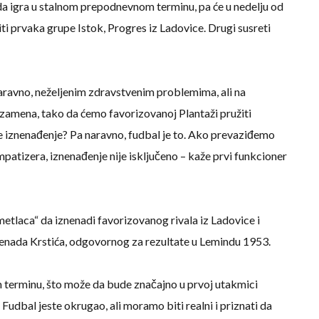
 da igra u stalnom prepodnevnom terminu, pa će u nedelju od
titi prvaka grupe Istok, Progres iz Ladovice. Drugi susreti
naravno, neželjenim zdravstvenim problemima, ali na
zamena, tako da ćemo favorizovanoj Plantaži pružiti
 iznenađenje? Pa naravno, fudbal je to. Ako prevaziđemo
impatizera, iznenađenje nije isključeno – kaže prvi funkcioner
metlaca“ da iznenadi favorizovanog rivala iz Ladovice i
Nenada Krstića, odgovornog za rezultate u Lemindu 1953.
terminu, što može da bude značajno u prvoj utakmici
dbal jeste okrugao, ali moramo biti realni i priznati da