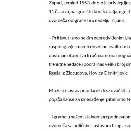
Zapad, Lemind 1953, dobio je privilegiju
11 časova, na igralištu kod Špitalja, ugos
dvomeča odigraće se u nedelju, 7. juna.
– Pritisnuti smo nekim nepredviđenim i, 
raspolaganju imamo dovoljno kvalitetnih 
dostojan otpor. Da li računamo na moguće
trenutne nedaće i podrži nas veliki broj s
ligaša iz Zloćudova, Novica Dimitrijević.
Može li i sastav popularnih leskovačkih „
pojača šanse za iznenađenje, pitali smo 
– Igramo u našem stalnom prepodnevnom 
dvomeča sa odličnim sastavom Progresa. Fu