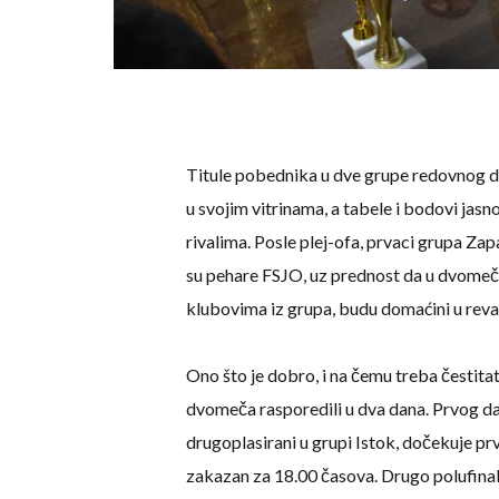
Titule pobednika u dve grupe redovnog de
u svojim vitrinama, a tabele i bodovi jasn
rivalima. Posle plej-ofa, prvaci grupa Zapa
su pehare FSJO, uz prednost da u dvomeču
klubovima iz grupa, budu domaćini u reva
Ono što je dobro, i na čemu treba čestita
dvomeča rasporedili u dva dana. Prvog dan
drugoplasirani u grupi Istok, dočekuje pr
zakazan za 18.00 časova. Drugo polufinale