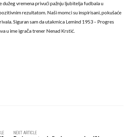
e dužeg vremena privući pažnju ljubitelja fudbala u
pozitivnim rezultatom. Naši momci su inspirisani, pokušaće
 rivala. Siguran sam da utakmica Lemind 1953 – Progres
va u ime igrača trener Nenad Krstić.
CLE
NEXT ARTICLE