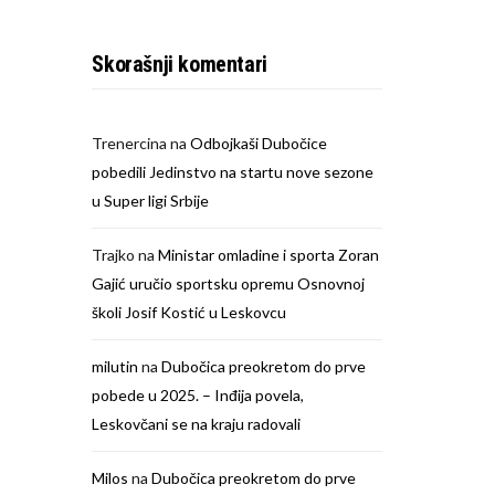
Skorašnji komentari
Trenercina
na
Odbojkaši Dubočice
pobedili Jedinstvo na startu nove sezone
u Super ligi Srbije
Trajko
na
Ministar omladine i sporta Zoran
Gajić uručio sportsku opremu Osnovnoj
školi Josif Kostić u Leskovcu
milutin
na
Dubočica preokretom do prve
pobede u 2025. – Inđija povela,
Leskovčani se na kraju radovali
Milos
na
Dubočica preokretom do prve