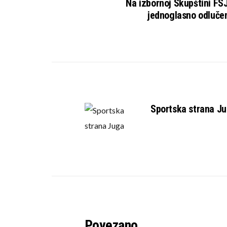
Na izbornoj Skupštini FS
jednoglasno odluče
Sportska strana J
Povezano