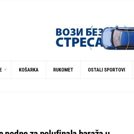
E
KOŠARKA
RUKOMET
OSTALI SPORTOVI
e podne za polufinala baraža u