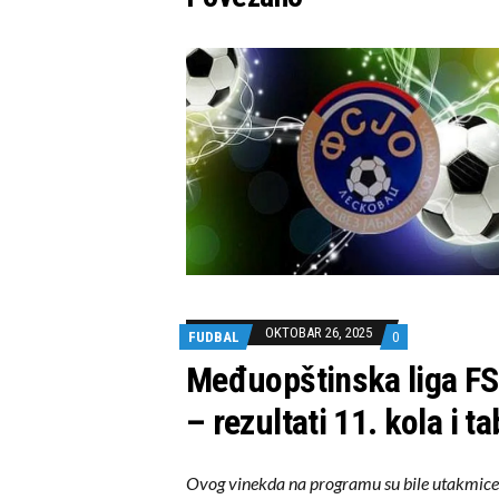
OKTOBAR 26, 2025
FUDBAL
0
Međuopštinska liga F
– rezultati 11. kola i ta
Ovog vinekda na programu su bile utakmice