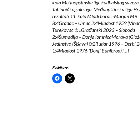
kola Međuopštinske lige Fudbalskog saveza
Jablaničkog okruga. Međuopštinska liga FS
rezultati 11. kola Mladi borac -Marjan MB
8:4Gradac – Umac 2:4Mladost 1959 (Vinar
Turekovac 1:1Građanski 2023 – Sloboda
2:4Šumadija – Donja lomnicaMorava (Glož
Jedinstvo (Šišava) 0:2Rudar 1976 – Derbi 
1:4Mladost 1976 (Donji Bunibrod) […]
Podeli ovo: