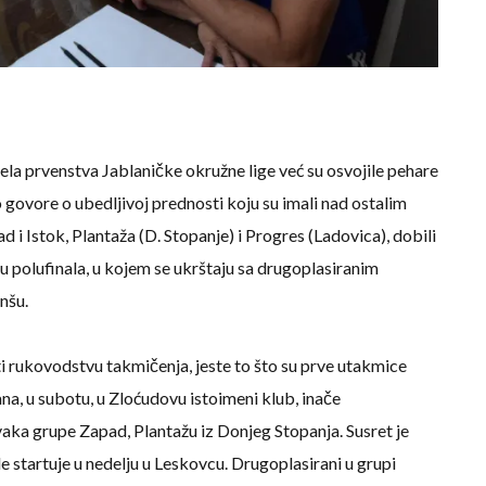
la prvenstva Jablaničke okružne lige već su osvojile pehare
o govore o ubedljivoj prednosti koju su imali nad ostalim
d i Istok, Plantaža (D. Stopanje) i Progres (Ladovica), dobili
 polufinala, u kojem se ukrštaju sa drugoplasiranim
nšu.
ti rukovodstvu takmičenja, jeste to što su prve utakmice
a, u subotu, u Zloćudovu istoimeni klub, inače
vaka grupe Zapad, Plantažu iz Donjeg Stopanja. Susret je
 startuje u nedelju u Leskovcu. Drugoplasirani u grupi