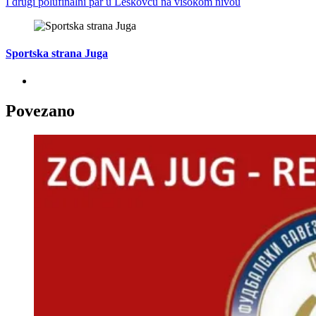
I drugi polufinalni par u Leskovcu na visokom nivou
Sportska strana Juga
Povezano