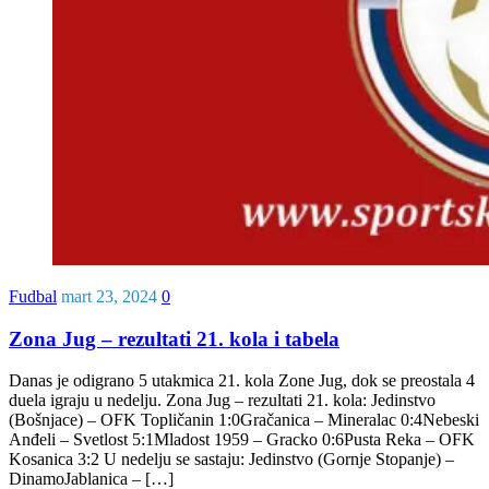
Fudbal
mart 23, 2024
0
Zona Jug – rezultati 21. kola i tabela
Danas je odigrano 5 utakmica 21. kola Zone Jug, dok se preostala 4
duela igraju u nedelju. Zona Jug – rezultati 21. kola: Jedinstvo
(Bošnjace) – OFK Topličanin 1:0Gračanica – Mineralac 0:4Nebeski
Anđeli – Svetlost 5:1Mladost 1959 – Gracko 0:6Pusta Reka – OFK
Kosanica 3:2 U nedelju se sastaju: Jedinstvo (Gornje Stopanje) –
DinamoJablanica – […]