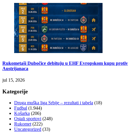
Rukometaši Dubočice debituju u EHF Evropskom kupu protiv
Austrijanaca
jul 15, 2026
Kategorije
Druga muška liga Srbije – rezultati i tabela
(18)
Fudbal
(1.944)
Košarka
(206)
Ostali sportovi
(248)
Rukomet
(222)
Uncategorized
(33)