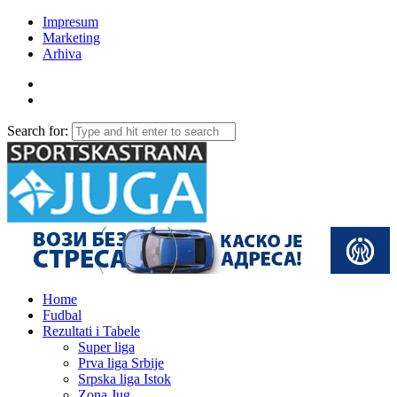
Impresum
Marketing
Arhiva
Search for:
Home
Fudbal
Rezultati i Tabele
Super liga
Prva liga Srbije
Srpska liga Istok
Zona Jug