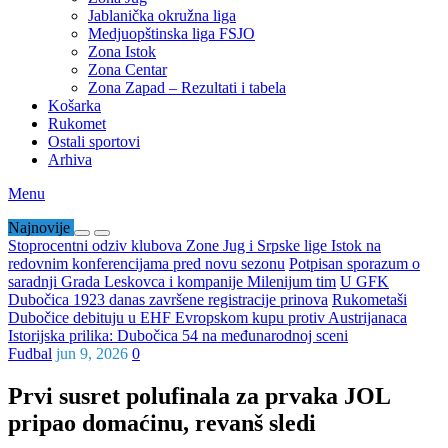
Jablanička okružna liga
Medjuopštinska liga FSJO
Zona Istok
Zona Centar
Zona Zapad – Rezultati i tabela
Košarka
Rukomet
Ostali sportovi
Arhiva
Menu
Najnovije
Stoprocentni odziv klubova Zone Jug i Srpske lige Istok na
redovnim konferencijama pred novu sezonu
Potpisan sporazum o
saradnji Grada Leskovca i kompanije Milenijum tim
U GFK
Dubočica 1923 danas završene registracije prinova
Rukometaši
Dubočice debituju u EHF Evropskom kupu protiv Austrijanaca
Istorijska prilika: Dubočica 54 na međunarodnoj sceni
Fudbal
jun 9, 2026
0
Prvi susret polufinala za prvaka JOL
pripao domaćinu, revanš sledi