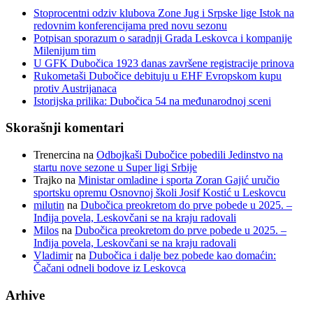
Stoprocentni odziv klubova Zone Jug i Srpske lige Istok na
redovnim konferencijama pred novu sezonu
Potpisan sporazum o saradnji Grada Leskovca i kompanije
Milenijum tim
U GFK Dubočica 1923 danas završene registracije prinova
Rukometaši Dubočice debituju u EHF Evropskom kupu
protiv Austrijanaca
Istorijska prilika: Dubočica 54 na međunarodnoj sceni
Skorašnji komentari
Trenercina
na
Odbojkaši Dubočice pobedili Jedinstvo na
startu nove sezone u Super ligi Srbije
Trajko
na
Ministar omladine i sporta Zoran Gajić uručio
sportsku opremu Osnovnoj školi Josif Kostić u Leskovcu
milutin
na
Dubočica preokretom do prve pobede u 2025. –
Inđija povela, Leskovčani se na kraju radovali
Milos
na
Dubočica preokretom do prve pobede u 2025. –
Inđija povela, Leskovčani se na kraju radovali
Vladimir
na
Dubočica i dalje bez pobede kao domaćin:
Čačani odneli bodove iz Leskovca
Arhive