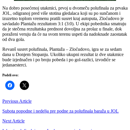
Na dobro posećenoj utakmici, prvoj u dvomeču polufinala za prvaka
JOL, odigranoj pred više stotina gledalaca koji su po sunčanom i
izuzetno toplom vremenu pratili susret kraj autoputa, Zloćudovo je
savladalo Plantažu rezultatom 3:1 (3:0). U ekipi pobednika smatraju
da je stečena rezultatska prednost dovoljna za prolaz u finale, dok
poraženi veruju da će na svom terenu uspeti da nadoknade zaostatak
od dva gola.
Revanš susret polufinala, Plantaža – Zloćudovo, igra se za sedam
dana u Donjem Stopanju. Ukoliko ukupni rezultat iz dve utakmice
bude izjednačen i po broju pobeda i po gol-razlici, izvodiće se
jedanaesterci.
Podeli ovo:
Previous Article
Subota popodne i nedelja pre podne za polufinala baraža u JOL
Next Article