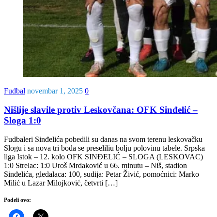
Fudbal
novembar 1, 2025
0
Nišlije slavile protiv Leskovčana: OFK Sinđelić –
Sloga 1:0
Fudbaleri Sinđelića pobedili su danas na svom terenu leskovačku
Slogu i sa nova tri boda se preseliliu bolju polovinu tabele. Srpska
liga Istok – 12. kolo OFK SINĐELIĆ – SLOGA (LESKOVAC)
1:0 Strelac: 1:0 Uroš Mrdaković u 66. minutu – Niš, stadion
Sinđelića, gledalaca: 100, sudija: Petar Živić, pomoćnici: Marko
Milić u Lazar Milojković, četvrti […]
Podeli ovo: