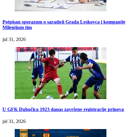
Potpisan sporazum o saradnji Grada Leskovca i kompanije
Milenijum tim
jul 31, 2026
U GFK Dubočica 1923 danas završene registracije prinova
jul 31, 2026