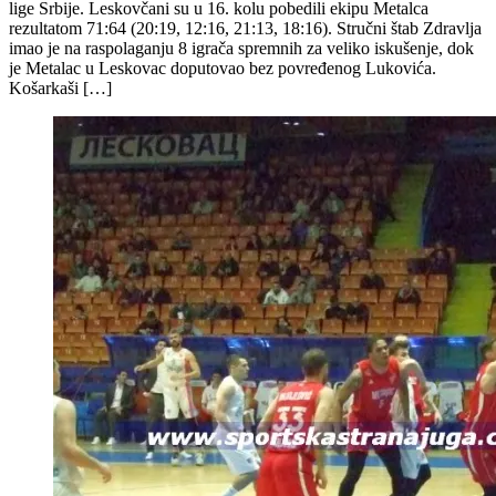
lige Srbije. Leskovčani su u 16. kolu pobedili ekipu Metalca
rezultatom 71:64 (20:19, 12:16, 21:13, 18:16). Stručni štab Zdravlja
imao je na raspolaganju 8 igrača spremnih za veliko iskušenje, dok
je Metalac u Leskovac doputovao bez povređenog Lukovića.
Košarkaši […]