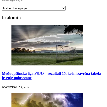
Kategorije
Istaknuto
Međuopštinska liga FSJO – rezultati 15. kola i završna tabela
jesenje polusezone
novembar 23, 2025