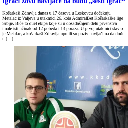
Igrači zovu navijače da budu „šesti igrač“
Košarkaši Zdravlja danas u 17 časova u Leskovcu dočekuju
Metalac iz Valjeva u utakmici 26. kola AdmiralBet Košarkaške lige
Srbije. Biće to duel ekipa koje su u dosadašnjem delu prvenstva
imale isti učinak od 12 pobeda i 13 poraza. U prvoj utakmici slavio
je Metalac, a košarkaši Zdravlja uputili su poziv navijačima da dođu
u […]