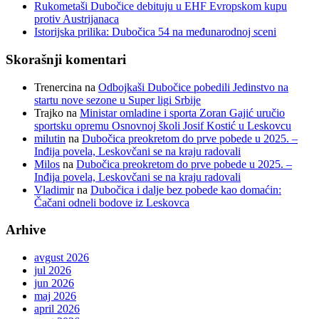
Rukometaši Dubočice debituju u EHF Evropskom kupu
protiv Austrijanaca
Istorijska prilika: Dubočica 54 na međunarodnoj sceni
Skorašnji komentari
Trenercina
na
Odbojkaši Dubočice pobedili Jedinstvo na
startu nove sezone u Super ligi Srbije
Trajko
na
Ministar omladine i sporta Zoran Gajić uručio
sportsku opremu Osnovnoj školi Josif Kostić u Leskovcu
milutin
na
Dubočica preokretom do prve pobede u 2025. –
Inđija povela, Leskovčani se na kraju radovali
Milos
na
Dubočica preokretom do prve pobede u 2025. –
Inđija povela, Leskovčani se na kraju radovali
Vladimir
na
Dubočica i dalje bez pobede kao domaćin:
Čačani odneli bodove iz Leskovca
Arhive
avgust 2026
jul 2026
jun 2026
maj 2026
april 2026