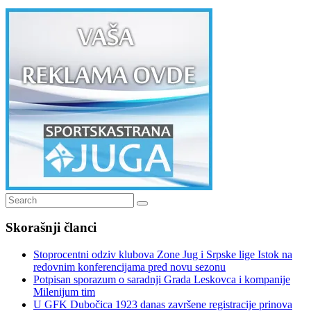
Search
Search
for:
Skorašnji članci
Stoprocentni odziv klubova Zone Jug i Srpske lige Istok na
redovnim konferencijama pred novu sezonu
Potpisan sporazum o saradnji Grada Leskovca i kompanije
Milenijum tim
U GFK Dubočica 1923 danas završene registracije prinova