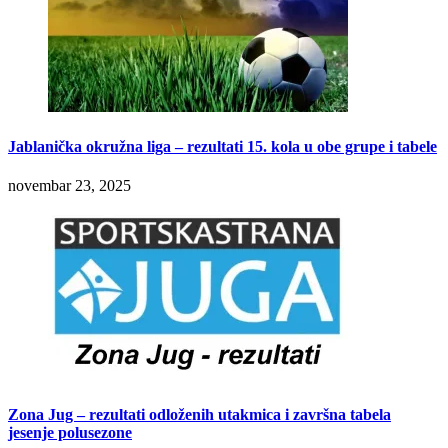
Jablanička okružna liga – rezultati 15. kola u obe grupe i tabele
novembar 23, 2025
Zona Jug – rezultati odloženih utakmica i završna tabela
jesenje polusezone