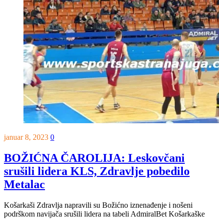
januar 8, 2023
0
BOŽIĆNA ČAROLIJA: Leskovčani
srušili lidera KLS, Zdravlje pobedilo
Metalac
Košarkaši Zdravlja napravili su Božićno iznenađenje i nošeni
podrškom navijača srušili lidera na tabeli AdmiralBet Košarkaške