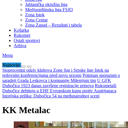
Jablanička okružna liga
Medjuopštinska liga FSJO
Zona Istok
Zona Centar
Zona Zapad – Rezultati i tabela
Košarka
Rukomet
Ostali sportovi
Arhiva
Menu
Najnovije
Stoprocentni odziv klubova Zone Jug i Srpske lige Istok na
redovnim konferencijama pred novu sezonu
Potpisan sporazum o
saradnji Grada Leskovca i kompanije Milenijum tim
U GFK
Dubočica 1923 danas završene registracije prinova
Rukometaši
Dubočice debituju u EHF Evropskom kupu protiv Austrijanaca
Istorijska prilika: Dubočica 54 na međunarodnoj sceni
KK Metalac