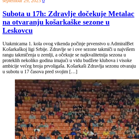
septembar 29, 2023
0
Subota u 17h: Zdravlje dočekuje Metalac
na otvaranju košarkaške sezone u
Leskovcu
Utakmicama 1. kola ovog vikenda počinje prvenstvo u AdmiralBet
Košarkaškoj ligi Srbije. Zdravlje se i ove sezone takmiči u najvišem
rangu takmičenja u zemlji, a očekuje se najkvalitetnija sezona u
proteklih nekoliko godina imajući u vidu budžete klubova i visoke
ambicije većeg broja prvoligaša. Košarkaši Zdravlja sezonu otvaraju
u subotu u 17 časova pred svojim […]