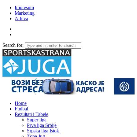
Impresum
Marketing
Arhiva
Search for:
Home
Fudbal
Rezultati i Tabele
Super liga
Prva liga Srbije
Srpska liga Istok
Zona Jug