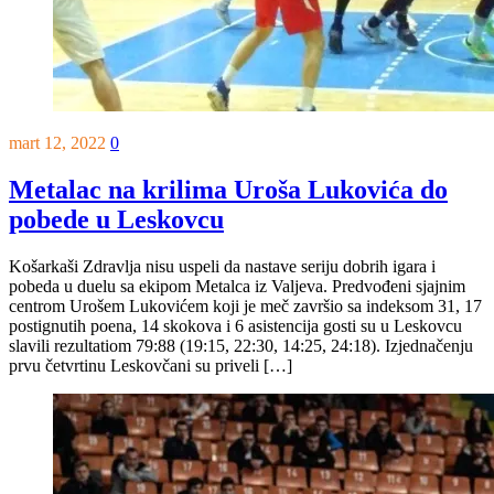
mart 12, 2022
0
Metalac na krilima Uroša Lukovića do
pobede u Leskovcu
Košarkaši Zdravlja nisu uspeli da nastave seriju dobrih igara i
pobeda u duelu sa ekipom Metalca iz Valjeva. Predvođeni sjajnim
centrom Urošem Lukovićem koji je meč završio sa indeksom 31, 17
postignutih poena, 14 skokova i 6 asistencija gosti su u Leskovcu
slavili rezultatiom 79:88 (19:15, 22:30, 14:25, 24:18). Izjednačenju
prvu četvrtinu Leskovčani su priveli […]