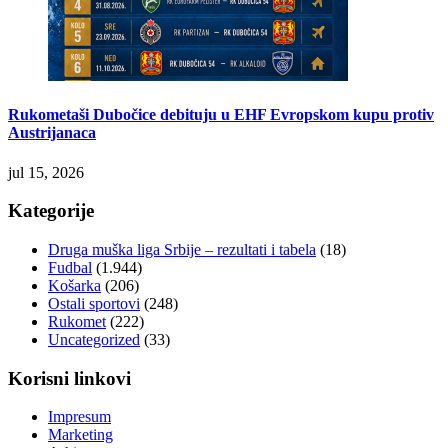
Rukometaši Dubočice debituju u EHF Evropskom kupu protiv
Austrijanaca
jul 15, 2026
Kategorije
Druga muška liga Srbije – rezultati i tabela
(18)
Fudbal
(1.944)
Košarka
(206)
Ostali sportovi
(248)
Rukomet
(222)
Uncategorized
(33)
Korisni linkovi
Impresum
Marketing