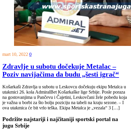
mart 10, 2022
0
Zdravlje u subotu dočekuje Metalac –
Poziv navijačima da budu „šesti igrač“
Košarkaši Zdravlja u subotu u Leskovcu dočekuju ekipu Metalca u
utakmici 26. kola AdmiralBet Košarkaške lige Srbije. Posle poraza
na gostovanjima u Pančevu i Čajetini, Leskovčani žele pobedu koja
je važna u borbi za što bolju poziciju na tabeli na kraju sezone. – I
ova utakmica će bit vrlo teška. Ekipa Metalca je „vezala“ 3 […]
Podržite najstariji i najčitaniji sportski portal na
jugu Srbije