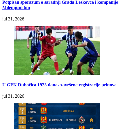
Potpisan sporazum o saradnji Grada Leskovca i kompanije
Milenijum tim
jul 31, 2026
U GFK Dubočica 1923 danas završene registracije prinova
jul 31, 2026