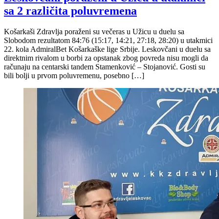
sa 2 različita poluvremena
Košarkaši Zdravlja poraženi su večeras u Užicu u duelu sa
Slobodom rezultatom 84:76 (15:17, 14:21, 27:18, 28:20) u utakmici
22. kola AdmiralBet Košarkaške lige Srbije. Leskovčani u duelu sa
direktnim rivalom u borbi za opstanak zbog povreda nisu mogli da
računaju na centarski tandem Stamenković – Stojanović. Gosti su
bili bolji u prvom poluvremenu, posebno […]