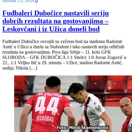
oktobar 13, 2024
0
Fudbaleri Dubočice nastavili seriju
dobrih rezultata na gostovanjima –
Leskovčani i iz Užica doneli bod
Fudbaleri Dubočice osvojili su večeras bod na stadionu Radomir
Antić u Užicu u duelu sa Slobodom i tako nastavili seriju odličnih
rezultata na gostovanjima. Prva liga Srbije – 11. kolo GFK
SLOBODA – GFK DUBOČICA 1:1 Strelci: 1:0 Jovan Zogović u
22., 1:1 Veljko Ilić u 29. minutu – Užice, stadion Radomir Antić,
sudija: Nikola […]