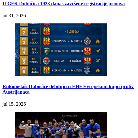
U GFK Dubočica 1923 danas završene registracije prinova
jul 31, 2026
Rukometaši Dubočice debituju u EHF Evropskom kupu protiv
Austrijanaca
jul 15, 2026