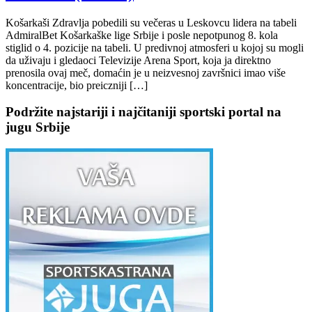
Košarkaši Zdravlja pobedili su večeras u Leskovcu lidera na tabeli
AdmiralBet Košarkaške lige Srbije i posle nepotpunog 8. kola
stiglid o 4. pozicije na tabeli. U predivnoj atmosferi u kojoj su mogli
da uživaju i gledaoci Televizije Arena Sport, koja ja direktno
prenosila ovaj meč, domaćin je u neizvesnoj završnici imao više
koncentracije, bio preiczniji […]
Podržite najstariji i najčitaniji sportski portal na
jugu Srbije