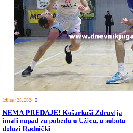
februar 28, 2024
0
NEMA PREDAJE! Košarkaši Zdravlja
imali napad za pobedu u Užicu, u subotu
dolazi Radnički