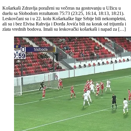
Košarkaši Zdravlja poraženi su večeras na gostovanju u Užicu u
duelu sa Slobodom rezultatom 75:73 (23:25, 16:14, 18:13, 18:21).
Leskovčani su i u 22. kolu Košarkaške lige Srbije bili nekompletni,
ali su i bez Elvisa Rahvija i Đorđa Jovića bili na korak od trijumfa i
zlata vrednih bodova. Imali su leskovački košarkaši i napad za […]