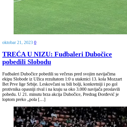
oktobar 21, 2023
0
TREĆA U NIZU: Fudbaleri Dubočice
pobedili Slobodu
Fudbaleri Dubočice pobedili su večeras pred svojim navijačima
ekipu Slobode iz Užica rezultatom 1:0 u utakmici 13. kola Mozzart
Bet Prve lige Srbije. Leskovčani su bili bolji, konkretniji i po gol
protivnika opasniji rival i na kraju sa oko 3.000 navijača proslavili
pobedu. U 21. minutu brza akcija Dubočice, Predrag Đorđević je
loptom preko „pola […]