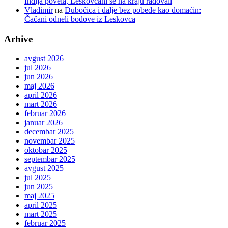
Inđija povela, Leskovčani se na kraju radovali
Vladimir
na
Dubočica i dalje bez pobede kao domaćin:
Čačani odneli bodove iz Leskovca
Arhive
avgust 2026
jul 2026
jun 2026
maj 2026
april 2026
mart 2026
februar 2026
januar 2026
decembar 2025
novembar 2025
oktobar 2025
septembar 2025
avgust 2025
jul 2025
jun 2025
maj 2025
april 2025
mart 2025
februar 2025