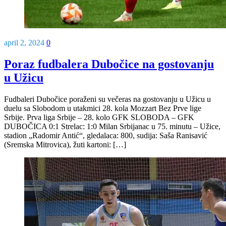
april 2, 2024
0
Poraz fudbalera Dubočice na gostovanju
u Užicu
Fudbaleri Dubočice poraženi su večeras na gostovanju u Užicu u
duelu sa Slobodom u utakmici 28. kola Mozzart Bez Prve lige
Srbije. Prva liga Srbije – 28. kolo GFK SLOBODA – GFK
DUBOČICA 0:1 Strelac: 1:0 Milan Srbijanac u 75. minutu – Užice,
stadion „Radomir Antić“, gledalaca: 800, sudija: Saša Ranisavić
(Sremska Mitrovica), žuti kartoni: […]