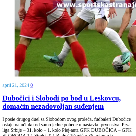
april 21, 2024
0
Dubočici i Slobodi po bod u Leskovcu,
domaćin nezadovoljan suđenjem
I posle drugog duel sa Slobodom ovog proleća, fudbaleri Dubočice
ostaju na učinku od samo jedne pobede u nastavku prvenstva. Prva
liga Srbije – 31. kolo – 1. kolo Plej-auta GFK DUBOČICA – GFK
SLOBODA 1:1 Strelci: 0:1 Rade Glišović u 36. minutu iz