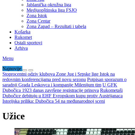
Jablanička okružna liga
Medjuopštinska liga FSJO
Zona Istok
Zona Centar
Zona Zapad – Rezultati i tabela
Košarka
Rukomet
Ostali sportovi
Arhiva
Menu
Najnovije
Stoprocentni odziv klubova Zone Jug i Srpske lige Istok na
redovnim konferencijama pred novu sezonu
Potpisan sporazum o
saradnji Grada Leskovca i kompanije Milenijum tim
U GFK
Dubočica 1923 danas završene registracije prinova
Rukometaši
Dubočice debituju u EHF Evropskom kupu protiv Austrijanaca
Istorijska prilika: Dubočica 54 na međunarodnoj sceni
Užice