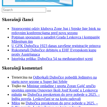
Search
Search
for:
Skorašnji članci
Stoprocentni odziv klubova Zone Jug i Srpske lige Istok na
redovnim konferencijama pred novu sezonu
Potpisan sporazum o saradnji Grada Leskovca i kompanije
Milenijum tim
U GFK Dubočica 1923 danas završene registracije prinova
Rukometaši Dubočice debituju u EHF Evropskom kupu
protiv Austrijanaca
Istorijska prilika: Dubočica 54 na međunarodnoj sceni
Skorašnji komentari
Trenercina
na
Odbojkaši Dubočice pobedili Jedinstvo na
startu nove sezone u Super ligi Srbije
Trajko
na
Ministar omladine i sporta Zoran Gajić uručio
sportsku opremu Osnovnoj školi Josif Kostić u Leskovcu
milutin
na
Dubočica preokretom do prve pobede u 2025. –
Inđija povela, Leskovčani se na kraju radovali
Milos
na
Dubočica preokretom do prve pobede u 2025. –