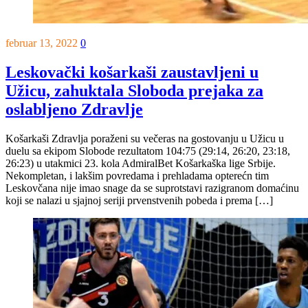
februar 13, 2022
0
Leskovački košarkaši zaustavljeni u
Užicu, zahuktala Sloboda prejaka za
oslabljeno Zdravlje
Košarkaši Zdravlja poraženi su večeras na gostovanju u Užicu u
duelu sa ekipom Slobode rezultatom 104:75 (29:14, 26:20, 23:18,
26:23) u utakmici 23. kola AdmiralBet Košarkaška lige Srbije.
Nekompletan, i lakšim povredama i prehladama opterećn tim
Leskovčana nije imao snage da se suprotstavi razigranom domaćinu
koji se nalazi u sjajnoj seriji prvenstvenih pobeda i prema […]