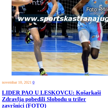
novembar 10, 2021
0
LIDER PAO U LESKOVCU: Košarkaši
Zdravlja pobedili Slobodu u triler
završnici (FOTO)