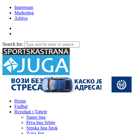
Impresum
Marketing
Arhiva
Search for:
Home
Fudbal
Rezultati i Tabele
Super liga
Prva liga Srbije
Srpska liga Istok
Zona Jug