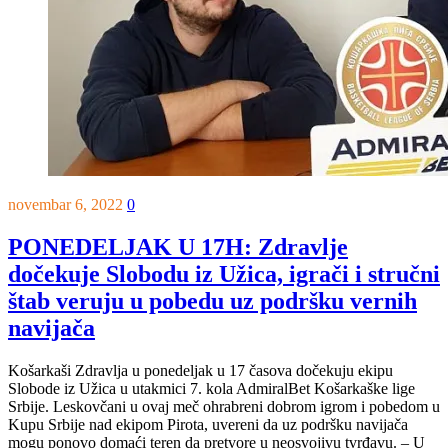
novembar 6, 2022
0
PONEDELJAK U 17H: Zdravlje
dočekuje Slobodu iz Užica, igrači i stručni
štab veruju u pobedu uz podršku vernih
navijača
Košarkaši Zdravlja u ponedeljak u 17 časova dočekuju ekipu
Slobode iz Užica u utakmici 7. kola AdmiralBet Košarkaške lige
Srbije. Leskovčani u ovaj meč ohrabreni dobrom igrom i pobedom u
Kupu Srbije nad ekipom Pirota, uvereni da uz podršku navijača
mogu ponovo domaći teren da pretvore u neosvojivu tvrđavu. – U