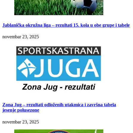
Jablanička okružna liga – rezultati 15. kola u obe grupe i tabele
novembar 23, 2025
Zona Jug – rezultati odloženih utakmica i završna tabela
jesenje polusezone
novembar 23, 2025