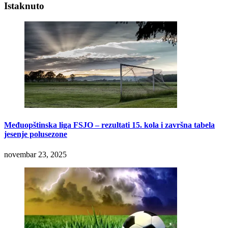
Istaknuto
Međuopštinska liga FSJO – rezultati 15. kola i završna tabela
jesenje polusezone
novembar 23, 2025