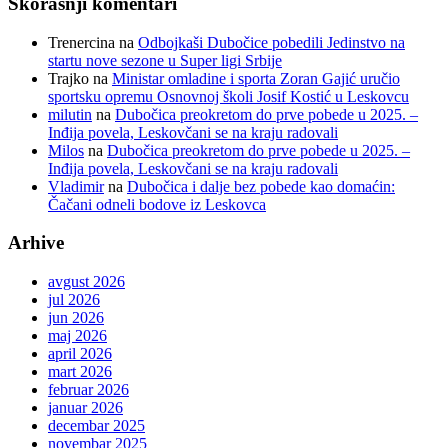
Skorašnji komentari
Trenercina
na
Odbojkaši Dubočice pobedili Jedinstvo na
startu nove sezone u Super ligi Srbije
Trajko
na
Ministar omladine i sporta Zoran Gajić uručio
sportsku opremu Osnovnoj školi Josif Kostić u Leskovcu
milutin
na
Dubočica preokretom do prve pobede u 2025. –
Inđija povela, Leskovčani se na kraju radovali
Milos
na
Dubočica preokretom do prve pobede u 2025. –
Inđija povela, Leskovčani se na kraju radovali
Vladimir
na
Dubočica i dalje bez pobede kao domaćin:
Čačani odneli bodove iz Leskovca
Arhive
avgust 2026
jul 2026
jun 2026
maj 2026
april 2026
mart 2026
februar 2026
januar 2026
decembar 2025
novembar 2025