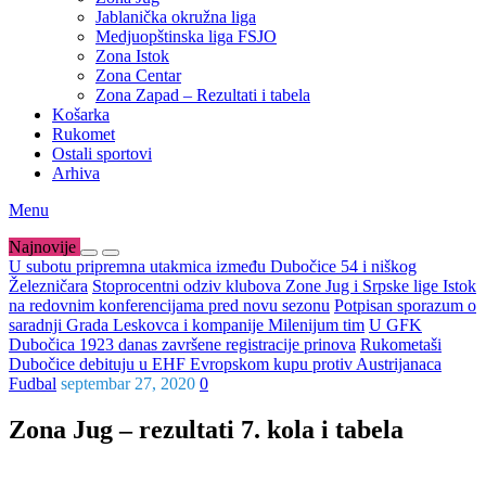
Jablanička okružna liga
Medjuopštinska liga FSJO
Zona Istok
Zona Centar
Zona Zapad – Rezultati i tabela
Košarka
Rukomet
Ostali sportovi
Arhiva
Menu
Najnovije
U subotu pripremna utakmica između Dubočice 54 i niškog
Železničara
Stoprocentni odziv klubova Zone Jug i Srpske lige Istok
na redovnim konferencijama pred novu sezonu
Potpisan sporazum o
saradnji Grada Leskovca i kompanije Milenijum tim
U GFK
Dubočica 1923 danas završene registracije prinova
Rukometaši
Dubočice debituju u EHF Evropskom kupu protiv Austrijanaca
Fudbal
septembar 27, 2020
0
Zona Jug – rezultati 7. kola i tabela