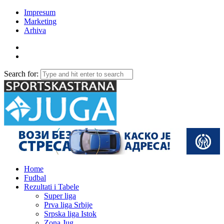
Impresum
Marketing
Arhiva
Search for:
Home
Fudbal
Rezultati i Tabele
Super liga
Prva liga Srbije
Srpska liga Istok
Zona Jug