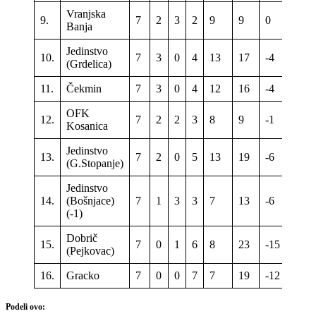
Vranjska
9.
7
2
3
2
9
9
0
9
Banja
Jedinstvo
10.
7
3
0
4
13
17
-4
9
(Grdelica)
11.
Čekmin
7
3
0
4
12
16
-4
9
OFK
12.
7
2
2
3
8
9
-1
8
Kosanica
Jedinstvo
13.
7
2
0
5
13
19
-6
6
(G.Stopanje)
Jedinstvo
14.
(Bošnjace)
7
1
3
3
7
13
-6
5
(-1)
Dobrič
15.
7
0
1
6
8
23
-15
1
(Pejkovac)
16.
Gracko
7
0
0
7
7
19
-12
0
Podeli ovo: