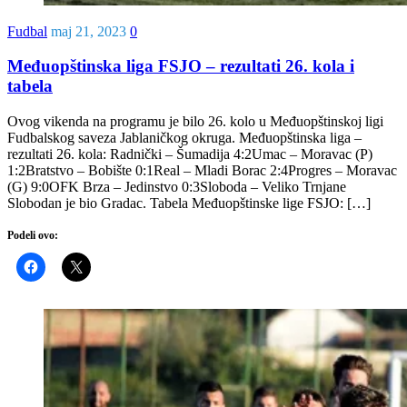
Fudbal
maj 21, 2023
0
Međuopštinska liga FSJO – rezultati 26. kola i
tabela
Ovog vikenda na programu je bilo 26. kolo u Međuopštinskoj ligi
Fudbalskog saveza Jablaničkog okruga. Međuopštinska liga –
rezultati 26. kola: Radnički – Šumadija 4:2Umac – Moravac (P)
1:2Bratstvo – Bobište 0:1Real – Mladi Borac 2:4Progres – Moravac
(G) 9:0OFK Brza – Jedinstvo 0:3Sloboda – Veliko Trnjane
Slobodan je bio Gradac. Tabela Međuopštinske lige FSJO: […]
Podeli ovo: