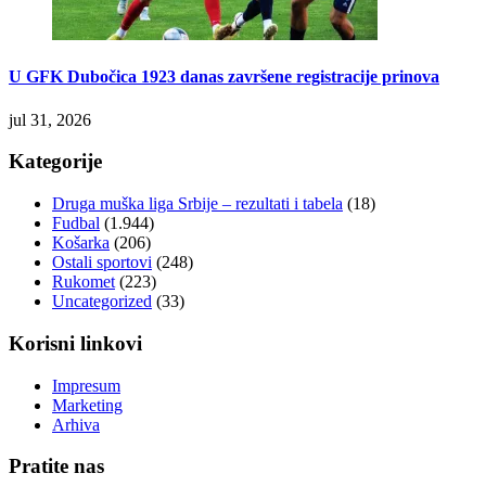
U GFK Dubočica 1923 danas završene registracije prinova
jul 31, 2026
Kategorije
Druga muška liga Srbije – rezultati i tabela
(18)
Fudbal
(1.944)
Košarka
(206)
Ostali sportovi
(248)
Rukomet
(223)
Uncategorized
(33)
Korisni linkovi
Impresum
Marketing
Arhiva
Pratite nas