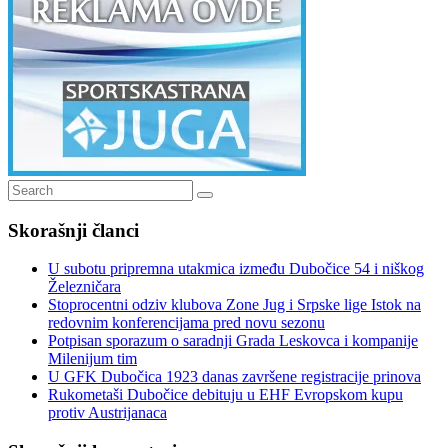
Search
Search
for:
Skorašnji članci
U subotu pripremna utakmica između Dubočice 54 i niškog
Železničara
Stoprocentni odziv klubova Zone Jug i Srpske lige Istok na
redovnim konferencijama pred novu sezonu
Potpisan sporazum o saradnji Grada Leskovca i kompanije
Milenijum tim
U GFK Dubočica 1923 danas završene registracije prinova
Rukometaši Dubočice debituju u EHF Evropskom kupu
protiv Austrijanaca