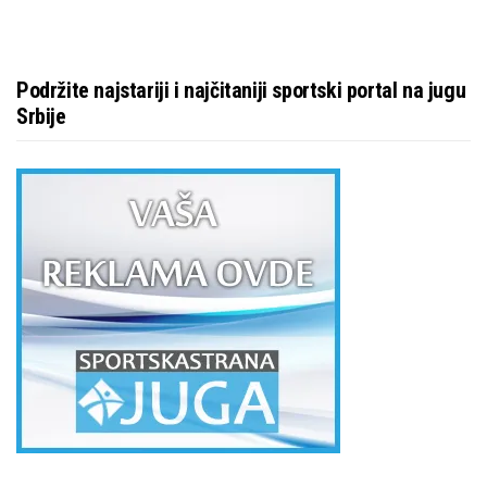
Podržite najstariji i najčitaniji sportski portal na jugu
Srbije