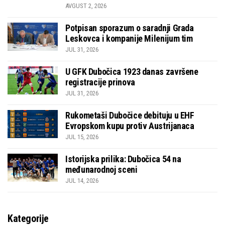
AVGUST 2, 2026
Potpisan sporazum o saradnji Grada
Leskovca i kompanije Milenijum tim
JUL 31, 2026
U GFK Dubočica 1923 danas završene
registracije prinova
JUL 31, 2026
Rukometaši Dubočice debituju u EHF
Evropskom kupu protiv Austrijanaca
JUL 15, 2026
Istorijska prilika: Dubočica 54 na
međunarodnoj sceni
JUL 14, 2026
Kategorije