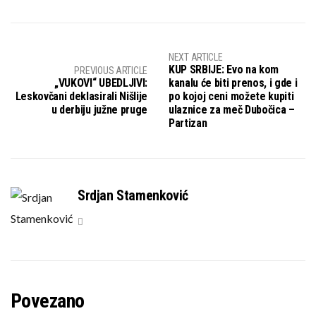
NEXT ARTICLE
KUP SRBIJE: Evo na kom
PREVIOUS ARTICLE
„VUKOVI“ UBEDLJIVI:
kanalu će biti prenos, i gde i
Leskovčani deklasirali Nišlije
po kojoj ceni možete kupiti
u derbiju južne pruge
ulaznice za meč Dubočica –
Partizan
Srdjan Stamenković
Povezano