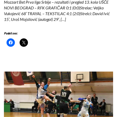
Mozzart Bet Prva liga Srbije – rezultati i pregled 13. kola UŠĆE
NOVI BEOGRAD – RFK GRAFIČAR 0:1 (0:0)Strelac: Veljko
Vukojević 68′ TRAYAL – TEKSTILAC 4:1 (2:0)Strelci: David Ivić
15′, Uroš Mojsilović (autogol) 29′, […]
Podeli ovo: