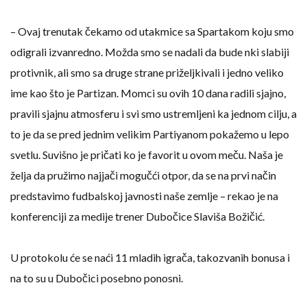
– Ovaj trenutak čekamo od utakmice sa Spartakom koju smo
odigrali izvanredno. Možda smo se nadali da bude nki slabiji
protivnik, ali smo sa druge strane priželjkivali i jedno veliko
ime kao što je Partizan. Momci su ovih 10 dana radili sjajno,
pravili sjajnu atmosferu i svi smo ustremljeni ka jednom cilju, a
to je da se pred jednim velikim Partiyanom pokažemo u lepo
svetlu. Suvišno je pričati ko je favorit u ovom meču. Naša je
želja da pružimo najjači mogučći otpor, da se na prvi način
predstavimo fudbalskoj javnosti naše zemlje – rekao je na
konferenciji za medije trener Dubočice Slaviša Božičić.
U protokolu će se naći 11 mladih igrača, takozvanih bonusa i
na to su u Dubočici posebno ponosni.