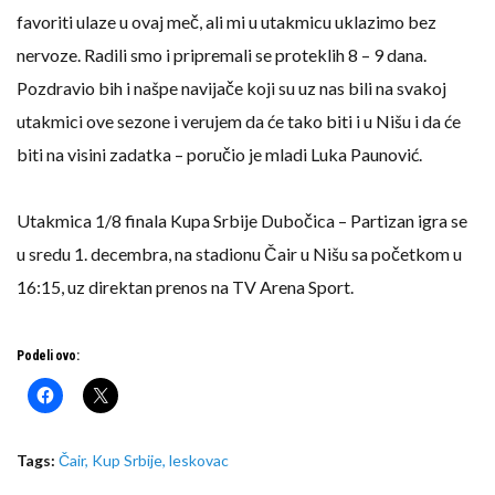
favoriti ulaze u ovaj meč, ali mi u utakmicu uklazimo bez
nervoze. Radili smo i pripremali se proteklih 8 – 9 dana.
Pozdravio bih i našpe navijače koji su uz nas bili na svakoj
utakmici ove sezone i verujem da će tako biti i u Nišu i da će
biti na visini zadatka – poručio je mladi Luka Paunović.
Utakmica 1/8 finala Kupa Srbije Dubočica – Partizan igra se
u sredu 1. decembra, na stadionu Čair u Nišu sa početkom u
16:15, uz direktan prenos na TV Arena Sport.
Podeli ovo:
Tags:
Čair
,
Kup Srbije
,
leskovac