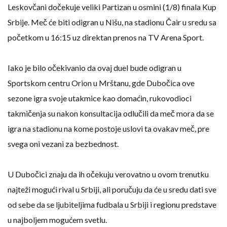
Leskovčani dočekuje veliki Partizan u osmini (1/8) finala Kup
Srbije. Meč će biti odigran u Nišu, na stadionu Čair u sredu sa
početkom u 16:15 uz direktan prenos na TV Arena Sport.
Iako je bilo očekivanio da ovaj duel bude odigran u
Sportskom centru Orion u Mrštanu, gde Dubočica ove
sezone igra svoje utakmice kao domaćin, rukovodioci
takmičenja su nakon konsultacija odlučili da meč mora da se
igra na stadionu na kome postoje uslovi ta ovakav meč, pre
svega oni vezani za bezbednost.
U Dubočici znaju da ih očekuju verovatno u ovom trenutku
najteži mogući rival u Srbiji, ali poručuju da će u sredu dati sve
od sebe da se ljubiteljima fudbala u Srbiji i regionu predstave
u najboljem mogućem svetlu.