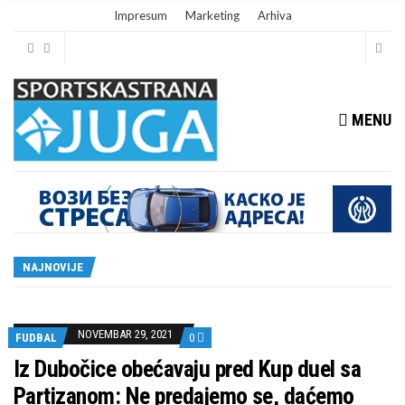
Impresum
Marketing
Arhiva
MENU
NAJNOVIJE
NOVEMBAR 29, 2021
FUDBAL
0
Iz Dubočice obećavaju pred Kup duel sa
Partizanom: Ne predajemo se, daćemo