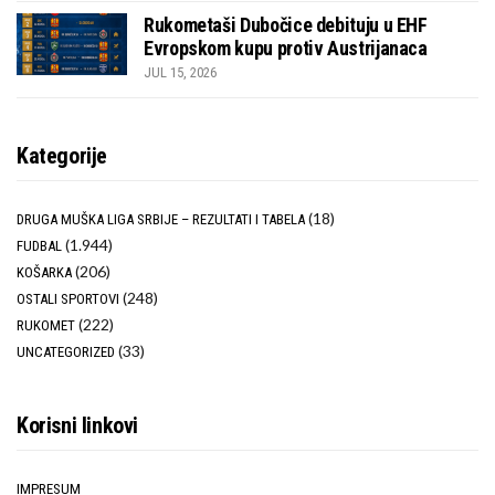
Rukometaši Dubočice debituju u EHF
Evropskom kupu protiv Austrijanaca
JUL 15, 2026
Kategorije
(18)
DRUGA MUŠKA LIGA SRBIJE – REZULTATI I TABELA
(1.944)
FUDBAL
(206)
KOŠARKA
(248)
OSTALI SPORTOVI
(222)
RUKOMET
(33)
UNCATEGORIZED
Korisni linkovi
IMPRESUM