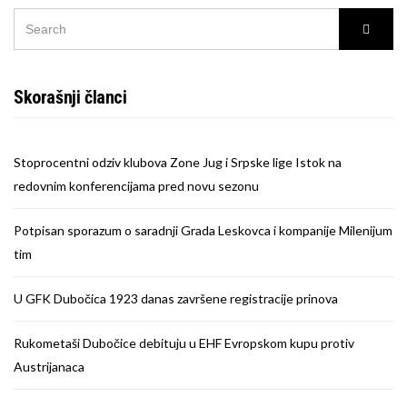
SEARCH
Searc
FOR:
Skorašnji članci
Stoprocentni odziv klubova Zone Jug i Srpske lige Istok na
redovnim konferencijama pred novu sezonu
Potpisan sporazum o saradnji Grada Leskovca i kompanije Milenijum
tim
U GFK Dubočica 1923 danas završene registracije prinova
Rukometaši Dubočice debituju u EHF Evropskom kupu protiv
Austrijanaca