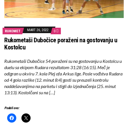
MART 26, 2022
RUKOMET
0
Rukometaši Dubočice poraženi na gostovanju u
Kostolcu
Rukometaši Dubočice 54 poraženi su na gostovanju u Kostolcu u
duelu sa ekipom Rudara rezultatom 31:28 (16:15). Meč je
odigran u okviru 7. kola Plej ofa Arkus lige. Posle vođstva Rudara
od 4 gola razlike (12. minut 8:4) gosti su preuzeli kontrolu
naddešavanjima na parketu i stigli do izjednačenja (25. minut
13:13). Kostolčani su na […]
Podeli ovo: