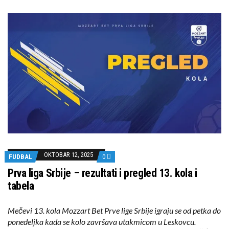
OKTOBAR 12, 2025
FUDBAL
0
Prva liga Srbije – rezultati i pregled 13. kola i
tabela
Mečevi 13. kola Mozzart Bet Prve lige Srbije igraju se od petka do
ponedeljka kada se kolo završava utakmicom u Leskovcu.