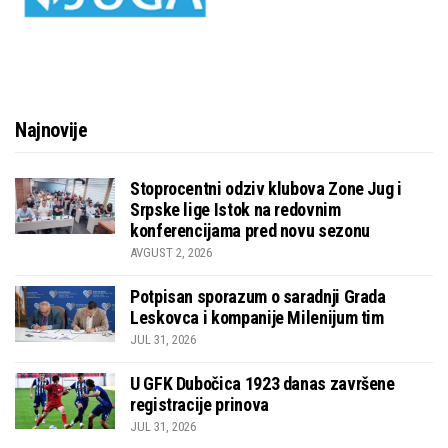
Najnovije
Stoprocentni odziv klubova Zone Jug i
Srpske lige Istok na redovnim
konferencijama pred novu sezonu
AVGUST 2, 2026
Potpisan sporazum o saradnji Grada
Leskovca i kompanije Milenijum tim
JUL 31, 2026
U GFK Dubočica 1923 danas završene
registracije prinova
JUL 31, 2026