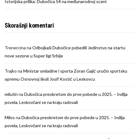
Istorijska prilika: Dubočica 54 na međunarodnoj sceni
Skorašnji komentari
Trenercina
na
Odbojkaši Dubočice pobedili Jedinstvo na startu
nove sezone u Super ligi Srbije
Trajko
na
Ministar omladine i sporta Zoran Gajić uručio sportsku
opremu Osnovnoj školi Josif Kostić u Leskovcu
milutin
na
Dubočica preokretom do prve pobede u 2025. – Inđija
povela, Leskovčani se na kraju radovali
Milos
na
Dubočica preokretom do prve pobede u 2025. – Inđija
povela, Leskovčani se na kraju radovali