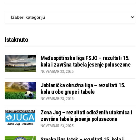
KATEGORIJE
Istaknuto
Međuopštinska liga FSJO – rezultati 15.
kola i završna tabela jesenje polusezone
NOVEMBAR 23, 2025
Jablanička okružna liga – rezultati 15.
kola u obe grupe i tabele
NOVEMBAR 23, 2025
Zona Jug – rezultati odloženih utakmica i
završna tabela jesenje polusezone
NOVEMBAR 23, 2025
Srpska liga Istok – rezultati 15. kola i