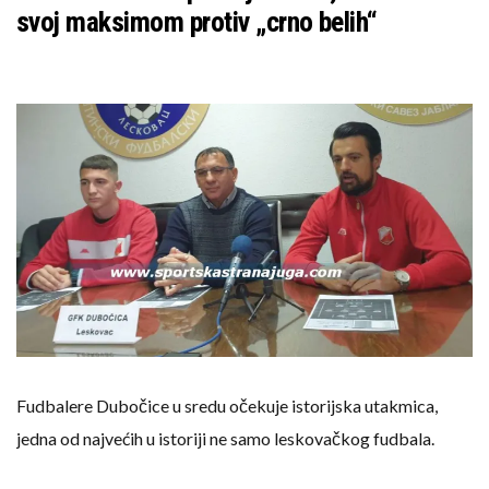
svoj maksimom protiv „crno belih“
Fudbalere Dubočice u sredu očekuje istorijska utakmica,
jedna od najvećih u istoriji ne samo leskovačkog fudbala.