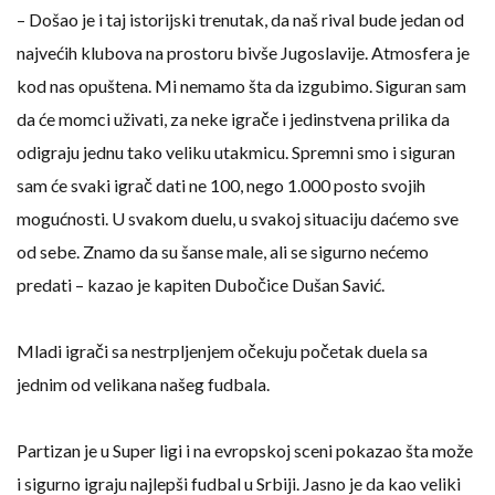
– Došao je i taj istorijski trenutak, da naš rival bude jedan od
najvećih klubova na prostoru bivše Jugoslavije. Atmosfera je
kod nas opuštena. Mi nemamo šta da izgubimo. Siguran sam
da će momci uživati, za neke igrače i jedinstvena prilika da
odigraju jednu tako veliku utakmicu. Spremni smo i siguran
sam će svaki igrač dati ne 100, nego 1.000 posto svojih
mogućnosti. U svakom duelu, u svakoj situaciju daćemo sve
od sebe. Znamo da su šanse male, ali se sigurno nećemo
predati – kazao je kapiten Dubočice Dušan Savić.
Mladi igrači sa nestrpljenjem očekuju početak duela sa
jednim od velikana našeg fudbala.
Partizan je u Super ligi i na evropskoj sceni pokazao šta može
i sigurno igraju najlepši fudbal u Srbiji. Jasno je da kao veliki