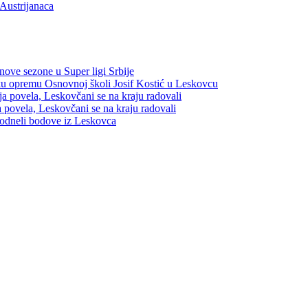
Austrijanaca
nove sezone u Super ligi Srbije
sku opremu Osnovnoj školi Josif Kostić u Leskovcu
a povela, Leskovčani se na kraju radovali
 povela, Leskovčani se na kraju radovali
 odneli bodove iz Leskovca