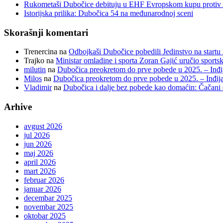
Rukometaši Dubočice debituju u EHF Evropskom kupu protiv 
Istorijska prilika: Dubočica 54 na međunarodnoj sceni
Skorašnji komentari
Trenercina
na
Odbojkaši Dubočice pobedili Jedinstvo na startu 
Trajko
na
Ministar omladine i sporta Zoran Gajić uručio sport
milutin
na
Dubočica preokretom do prve pobede u 2025. – Inđij
Milos
na
Dubočica preokretom do prve pobede u 2025. – Inđija
Vladimir
na
Dubočica i dalje bez pobede kao domaćin: Čačani
Arhive
avgust 2026
jul 2026
jun 2026
maj 2026
april 2026
mart 2026
februar 2026
januar 2026
decembar 2025
novembar 2025
oktobar 2025