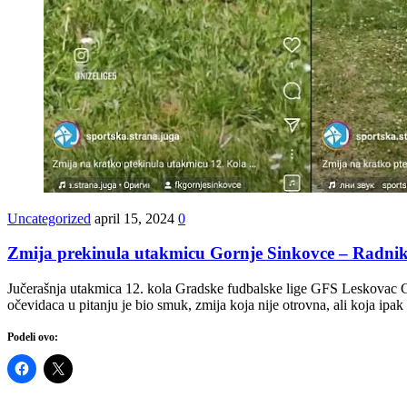
Uncategorized
april 15, 2024
0
Zmija prekinula utakmicu Gornje Sinkovce – Radnik 2
Jučerašnja utakmica 12. kola Gradske fudbalske lige GFS Leskovac Go
očevidaca u pitanju je bio smuk, zmija koja nije otrovna, ali koja ipak
Podeli ovo: