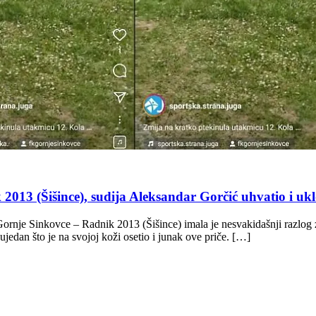
013 (Šišince), sudija Aleksandar Gorčić uhvatio i ukl
rnje Sinkovce – Radnik 2013 (Šišince) imala je nesvakidašnji razlog z
 ujedan što je na svojoj koži osetio i junak ove priče. […]