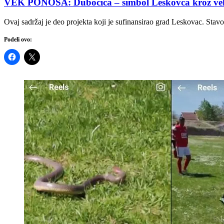
VEK PONOSA: Dubočica – simbol Leskovca kroz ve
Ovaj sadržaj je deo projekta koji je sufinansirao grad Leskovac. Stav
Podeli ovo: