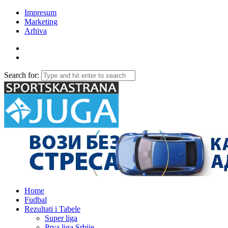
Impresum
Marketing
Arhiva
Search for:
Home
Fudbal
Rezultati i Tabele
Super liga
Prva liga Srbije