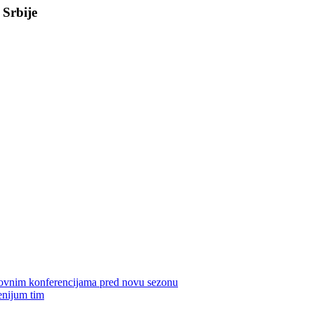
 Srbije
edovnim konferencijama pred novu sezonu
enijum tim