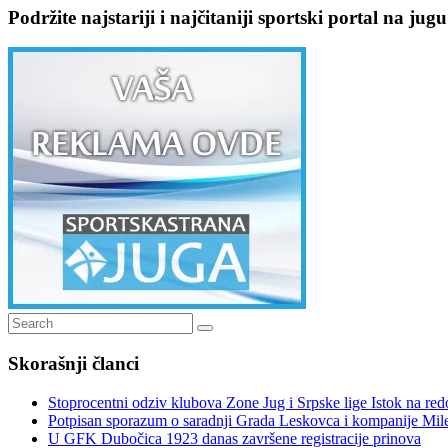
Podržite najstariji i najčitaniji sportski portal na jugu
Search
Search
for:
Skorašnji članci
Stoprocentni odziv klubova Zone Jug i Srpske lige Istok na r
Potpisan sporazum o saradnji Grada Leskovca i kompanije Mil
U GFK Dubočica 1923 danas završene registracije prinova