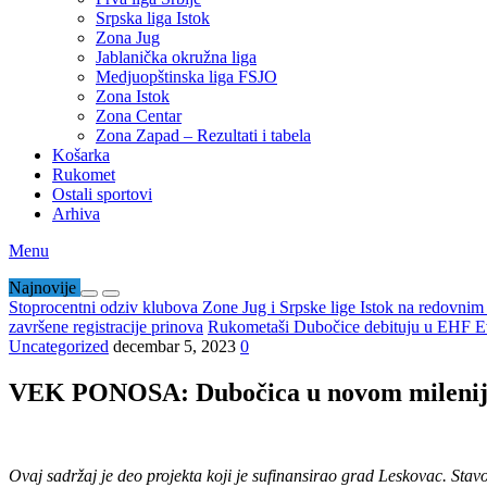
Srpska liga Istok
Zona Jug
Jablanička okružna liga
Medjuopštinska liga FSJO
Zona Istok
Zona Centar
Zona Zapad – Rezultati i tabela
Košarka
Rukomet
Ostali sportovi
Arhiva
Menu
Najnovije
Stoprocentni odziv klubova Zone Jug i Srpske lige Istok na redovni
završene registracije prinova
Rukometaši Dubočice debituju u EHF Ev
Uncategorized
decembar 5, 2023
0
VEK PONOSA: Dubočica u novom mileni
Ovaj sadržaj je deo projekta koji je sufinansirao grad Leskovac. Stav