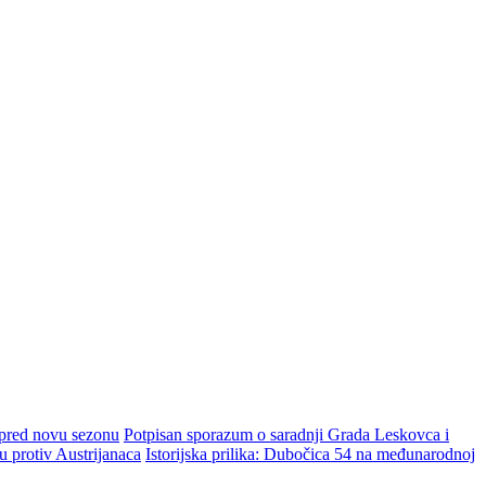
 pred novu sezonu
Potpisan sporazum o saradnji Grada Leskovca i
protiv Austrijanaca
Istorijska prilika: Dubočica 54 na međunarodnoj