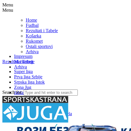
Menu
Menu
Home
Fudbal
Rezultati i Tabele
Košarka
Rukomet
Ostali sportovi
Arhiva
Impresum
Rezultati i Tabele
Marketing
Arhiva
Super liga
Prva liga Srbije
Srpska liga Istok
Zona Jug
Search for:
Jablanička okružna liga
Medjuopštinska liga FSJO
Zona Istok
Zona Centar
Zona Zapad – Rezultati i tabela