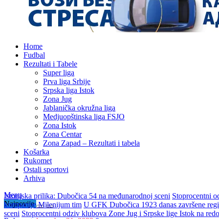
Home
Fudbal
Rezultati i Tabele
Super liga
Prva liga Srbije
Srpska liga Istok
Zona Jug
Jablanička okružna liga
Medjuopštinska liga FSJO
Zona Istok
Zona Centar
Zona Zapad – Rezultati i tabela
Košarka
Rukomet
Ostali sportovi
Arhiva
Menu
Istorijska prilika: Dubočica 54 na međunarodnoj sceni
Stoprocentni o
Najnovije
kompanije Milenijum tim
U GFK Dubočica 1923 danas završene regis
sceni
Stoprocentni odziv klubova Zone Jug i Srpske lige Istok na re