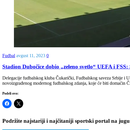
Fudbal
avgust 11, 2023
0
Stadion Dubočice dobio „zeleno svetlo“ UEFA i FSS: 
Delegacije fudbalskog kluba Čukarički, Fudbalskog saveza Srbije i UE
novoizgrađenog modernog fudbalskog zdanja, koje će biti domaćin Ču
Podeli ovo:
Podržite najstariji i najčitaniji sportski portal na jugu