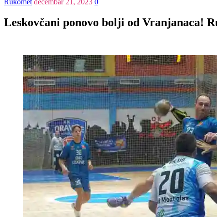
Rukomet
decembar 21, 2023
0
Leskovčani ponovo bolji od Vranjanaca! R