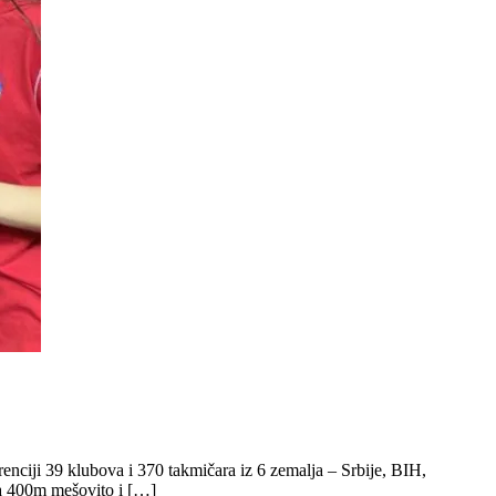
enciji 39 klubova i 370 takmičara iz 6 zemalja – Srbije, BIH,
 na 400m mešovito i […]