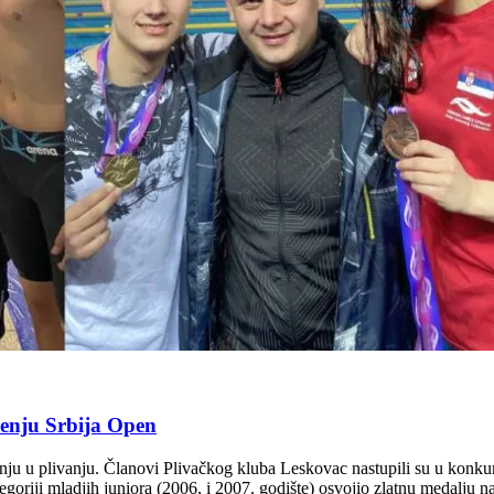
čenju Srbija Open
enju u plivanju. Članovi Plivačkog kluba Leskovac nastupili su u konkur
egoriji mladjih juniora (2006, i 2007. godište) osvojio zlatnu medalju