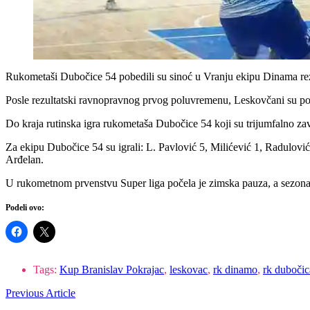
Rukometaši Dubočice 54 pobedili su sinoć u Vranju ekipu Dinama rezu
Posle rezultatski ravnopravnog prvog poluvremenu, Leskovčani su posle
Do kraja rutinska igra rukometaša Dubočice 54 koji su trijumfalno zav
Za ekipu Dubočice 54 su igrali: L. Pavlović 5, Milićević 1, Radulović
Arđelan.
U rukometnom prvenstvu Super liga počela je zimska pauza, a sezona s
Podeli ovo:
Tags:
Kup Branislav Pokrajac
,
leskovac
,
rk dinamo
,
rk dubočic
Previous Article