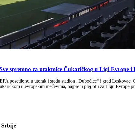
Sve spremno za utakmice Čukaričkog u Ligi Evrope i Du
FA posetile su u utorak i sredu stadion „Dubočice“ i grad Leskovac. On
karičkom u evropskim mečevima, najpre u plej-ofu za Ligu Evrope pro
 Srbije