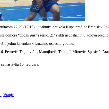
ltatom 22:29 (12:13) u utakmici pretkola Kupa prof. dr Branislav Pok
 odmora “dodali gas” i serijo. 2:7 stekli nedostižnih 6 golova prednos
ršili jednu kalendarski izuzetno uspešnu godinu.
 6, Petrović, Trajković 1, Manojlović, Trako, I. Mitrović, Spasić 2, Ata
e nastavlja 10. februara.
a
,
Vranje