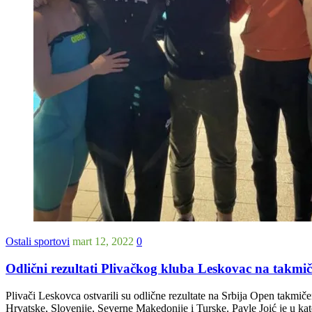
Ostali sportovi
mart 12, 2022
0
Odlični rezultati Plivačkog kluba Leskovac na takmi
Plivači Leskovca ostvarili su odlične rezultate na Srbija Open takmič
Hrvatske, Slovenije, Severne Makedonije i Turske. Pavle Joić je u kat