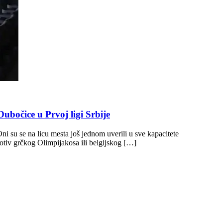
bočice u Prvoj ligi Srbije
i su se na licu mesta još jednom uverili u sve kapacitete
tiv grčkog Olimpijakosa ili belgijskog […]