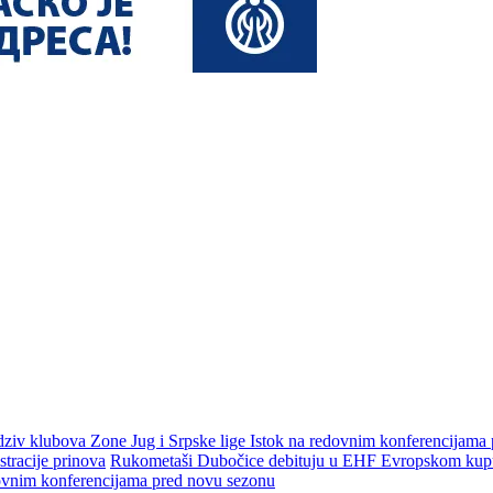
dziv klubova Zone Jug i Srpske lige Istok na redovnim konferencijama
tracije prinova
Rukometaši Dubočice debituju u EHF Evropskom kupu 
dovnim konferencijama pred novu sezonu