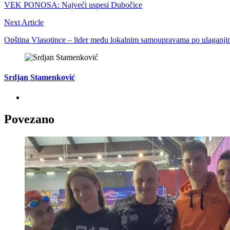
VEK PONOSA: Najveći uspesi Dubočice
Next Article
Opština Vlasotince – lider među lokalnim samoupravama po ulaganjim
Srdjan Stamenković
Povezano